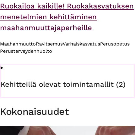
Ruokailoa kaikille! Ruokakasvatuksen
menetelmien kehittäminen
maahanmuuttajaperheille
Maahanmuutto
Ravitsemus
Varhaiskasvatus
Perusopetus
Perusterveydenhuolto
Kehitteillä olevat toimintamallit (2)
Kokonaisuudet