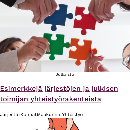
Julkaistu
Esimerkkejä järjestöjen ja julkisen
toimijan yhteistyörakenteista
Järjestöt
Kunnat
Maakunnat
Yhteistyö