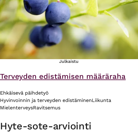
Julkaistu
Terveyden edistämisen määräraha
Ehkäisevä päihdetyö
Hyvinvoinnin ja terveyden edistäminen
Liikunta
Mielenterveys
Ravitsemus
Hyte-sote-arviointi