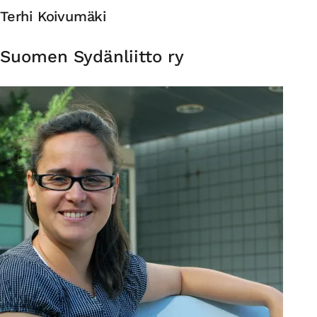
Terhi Koivumäki
Organisaatio
Suomen Sydänliitto ry