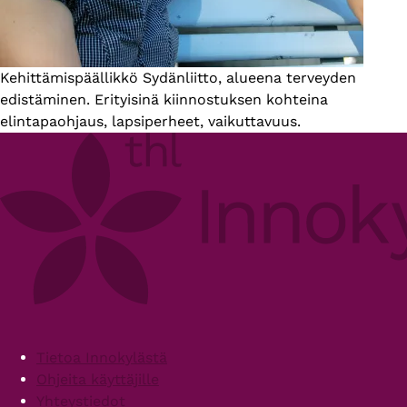
Esittelyteksti
Kehittämispäällikkö Sydänliitto, alueena terveyden
edistäminen. Erityisinä kiinnostuksen kohteina
elintapaohjaus, lapsiperheet, vaikuttavuus.
Footer
Tietoa Innokylästä
Ohjeita käyttäjille
Yhteystiedot