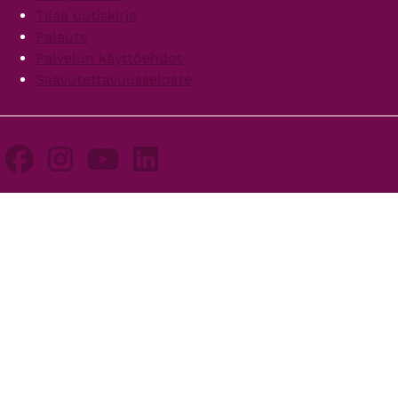
Tilaa uutiskirje
Palaute
Palvelun käyttöehdot
Saavutettavuusseloste