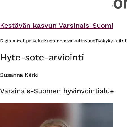
Kestävän kasvun Varsinais-Suomi
Digitaaliset palvelut
Kustannusvaikuttavuus
Työkyky
Hoito
Hyte-sote-arviointi
Susanna Kärki
Organisaatio
Varsinais-Suomen hyvinvointialue