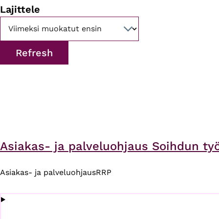
Lajittele
Asiakas- ja palveluohjaus Soihdun ty
Asiakas- ja palveluohjaus
RRP