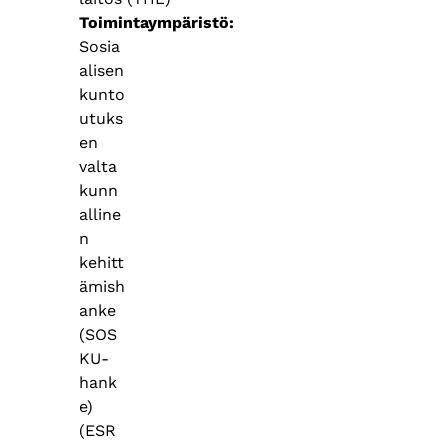
Toimintaympäristö
Sosia
alisen
kunto
utuks
en
valta
kunn
alline
n
kehitt
ämish
anke
(SOS
KU-
hank
e)
(ESR