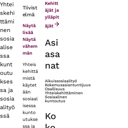
Kehitt
Yhtei
Primary
Tiivist
äjät ja
skehi
elmä
tabs
ylläpit
ttämi
Näytä
äjät
nen
lisää
sosia
Näytä
Asi
vähem
alise
asa
män
ssa
nat
kunt
Yhteis
kehittä
outu
mistä
kses
Aikuissosiaalityö
käytet
Kokemusasiantuntijuus
sa ja
Osallisuus
ään
Yhteiskehittäminen
Sosiaalinen
sosia
sosiaal
kuntoutus
isessa
alityö
kunto
Ko
ssä
utukse
ko
ssa ja