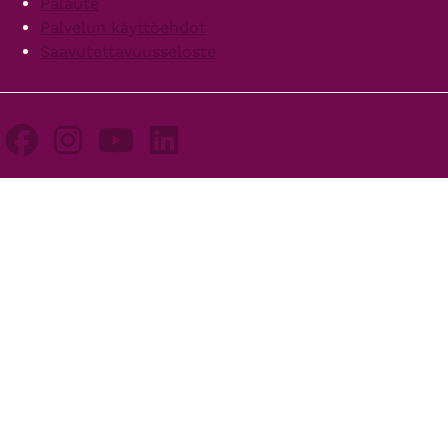
Palaute
Palvelun käyttöehdot
Saavutettavuusseloste