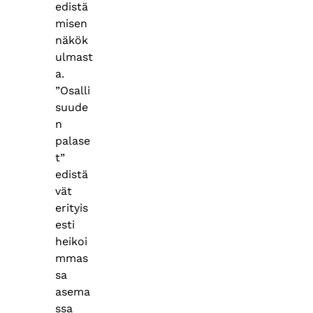
edistä
misen
näkök
ulmast
a.
”Osalli
suude
n
palase
t”
edistä
vät
erityis
esti
heikoi
mmas
sa
asema
ssa