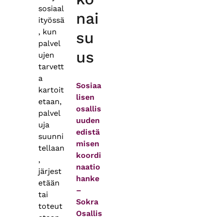
sosiaal
nai
ityössä
, kun
su
palvel
us
ujen
tarvett
a
Sosiaa
kartoit
lisen
etaan,
osallis
palvel
uuden
uja
edistä
suunni
misen
tellaan
koordi
,
naatio
järjest
hanke
etään
–
tai
Sokra
toteut
Osallis