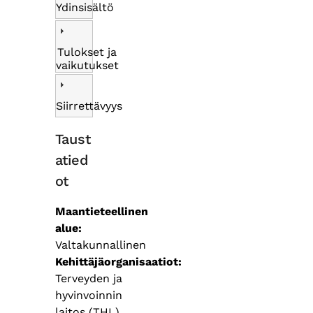
Ydinsisältö
Tulokset ja
vaikutukset
Siirrettävyys
Taust
atied
ot
Maantieteellinen
alue
Valtakunnallinen
Kehittäjäorganisaatiot
Terveyden ja
hyvinvoinnin
laitos (THL)