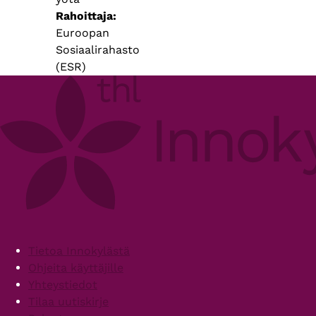
Rahoittaja
Euroopan
Sosiaalirahasto
(ESR)
Footer
Tietoa Innokylästä
Ohjeita käyttäjille
Yhteystiedot
Tilaa uutiskirje