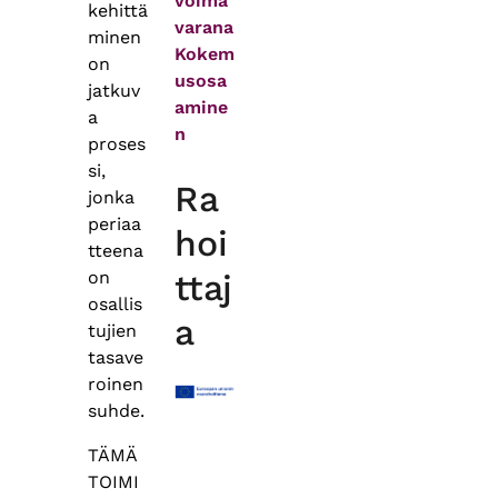
voima
kehittä
varana
minen
Kokem
on
usosa
jatkuv
amine
a
n
proses
si,
Ra
jonka
periaa
hoi
tteena
on
ttaj
osallis
a
tujien
tasave
roinen
suhde.
TÄMÄ
TOIMI