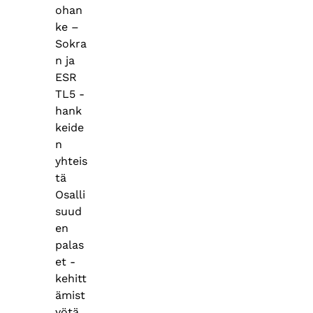
ohan
ke –
Sokra
n ja
ESR
TL5 -
hank
keide
n
yhteis
tä
Osalli
suud
en
palas
et -
kehitt
ämist
yötä