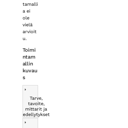
tamalli
a ei
ole
vielä
arvioit
u.
Toimi
ntam
allin
kuvau
s
Tarve,
tavoite,
mittarit ja
edellytykset