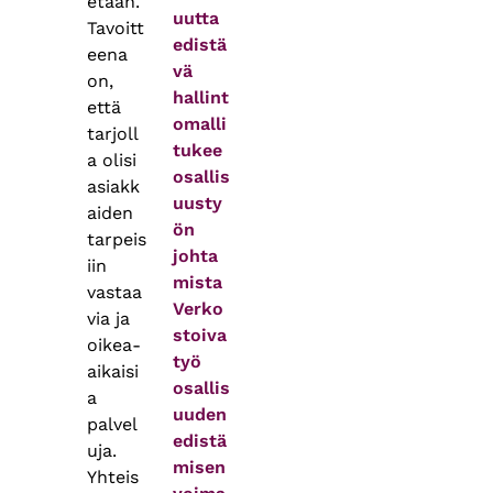
etaan.
uutta
Tavoitt
edistä
eena
vä
on,
hallint
että
omalli
tarjoll
tukee
a olisi
osallis
asiakk
uusty
aiden
ön
tarpeis
johta
iin
mista
vastaa
Verko
via ja
stoiva
oikea-
työ
aikaisi
osallis
a
uuden
palvel
edistä
uja.
misen
Yhteis