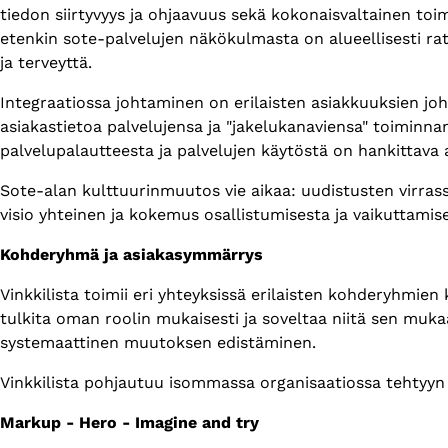
tiedon siirtyvyys ja ohjaavuus sekä kokonaisvaltainen toim
etenkin sote-palvelujen näkökulmasta on alueellisesti rat
ja terveyttä.
Integraatiossa johtaminen on erilaisten asiakkuuksien jo
asiakastietoa palvelujensa ja "jakelukanaviensa" toiminn
palvelupalautteesta ja palvelujen käytöstä on hankittava 
Sote-alan kulttuurinmuutos vie aikaa: uudistusten virrass
visio yhteinen ja kokemus osallistumisesta ja vaikuttamise
Kohderyhmä ja asiakasymmärrys
Vinkkilista toimii eri yhteyksissä erilaisten kohderyhmien
tulkita oman roolin mukaisesti ja soveltaa niitä sen muk
systemaattinen muutoksen edistäminen.
Vinkkilista pohjautuu isommassa organisaatiossa tehtyyn s
Markup - Hero - Imagine and try