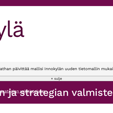
athan päivittää mallisi Innokylän uuden tietomallin mukai
× sulje
en ja strategian valmist
 strategian valmisteluun