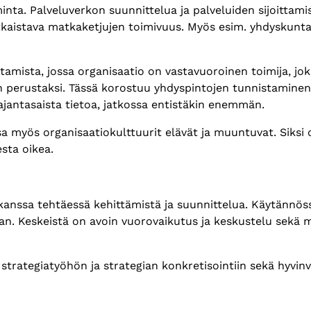
inta. Palveluverkon suunnittelua ja palveluiden sijoittami
kaistava matkaketjujen toimivuus. Myös esim. yhdyskuntara
htamista, jossa organisaatio on vastavuoroinen toimija, j
an perustaksi. Tässä korostuu yhdyspintojen tunnistamine
ajantasaista tietoa, jatkossa entistäkin enemmän.
a myös organisaatiokulttuurit elävät ja muuntuvat. Siksi 
sta oikea.
 kanssa tehtäessä kehittämistä ja suunnittelua. Käytännöss
aan. Keskeistä on avoin vuorovaikutus ja keskustelu sekä 
trategiatyöhön ja strategian konkretisointiin sekä hyvinv