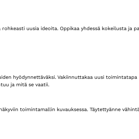
a rohkeasti uusia ideoita. Oppikaa yhdessä kokeilusta ja p
uiden hyödynnettäväksi. Vakiinnuttakaa uusi toimintatapa o
uu ja mitä se vaatii.
t näkyviin toimintamallin kuvauksessa. Täytettyänne vähin