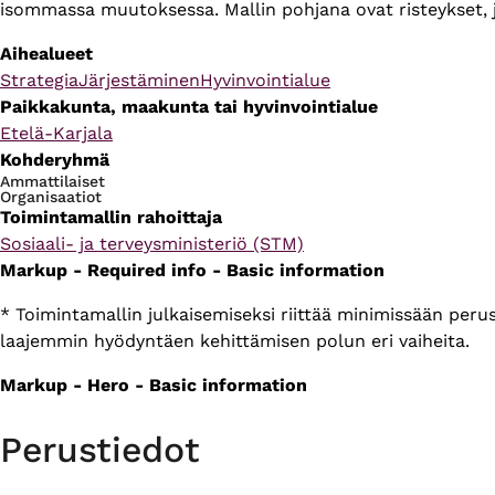
isommassa muutoksessa. Mallin pohjana ovat risteykset, jo
Aihealueet
Strategia
Järjestäminen
Hyvinvointialue
Paikkakunta, maakunta tai hyvinvointialue
Etelä-Karjala
Kohderyhmä
Ammattilaiset
Organisaatiot
Toimintamallin rahoittaja
Sosiaali- ja terveysministeriö (STM)
Markup - Required info - Basic information
* Toimintamallin julkaisemiseksi riittää minimissään per
laajemmin hyödyntäen kehittämisen polun eri vaiheita.
Markup - Hero - Basic information
Perustiedot