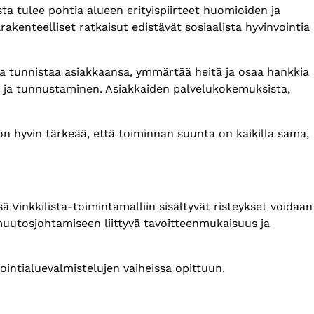
sta tulee pohtia alueen erityispiirteet huomioiden ja
kenteelliset ratkaisut edistävät sosiaalista hyvinvointia
oka tunnistaa asiakkaansa, ymmärtää heitä ja osaa hankkia
n ja tunnustaminen. Asiakkaiden palvelukokemuksista,
on hyvin tärkeää, että toiminnan suunta on kaikilla sama,
ä Vinkkilista-toimintamalliin sisältyvät risteykset voidaan
muutosjohtamiseen liittyvä tavoitteenmukaisuus ja
ointialuevalmistelujen vaiheissa opittuun.