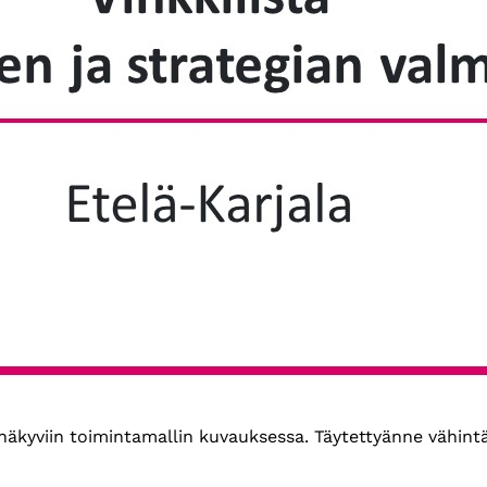
t näkyviin toimintamallin kuvauksessa. Täytettyänne vähin