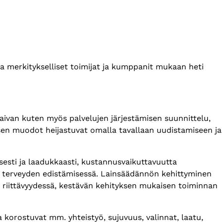
ta merkitykselliset toimijat ja kumppanit mukaan heti
 aivan kuten myös palvelujen järjestämisen suunnittelu,
ksen muodot heijastuvat omalla tavallaan uudistamiseen ja
esti ja laadukkaasti, kustannusvaikuttavuutta
a terveyden edistämisessä. Lainsäädännön kehittyminen
 riittävyydessä, kestävän kehityksen mukaisen toiminnan
a korostuvat mm. yhteistyö, sujuvuus, valinnat, laatu,