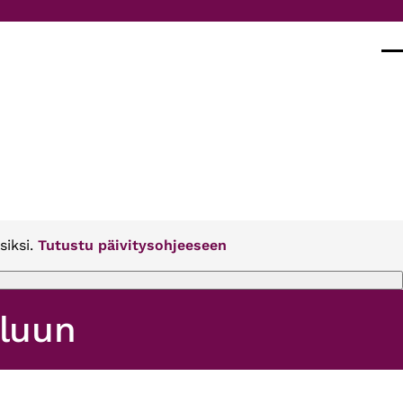
Val
siksi.
Tutustu päivitysohjeeseen
eluun