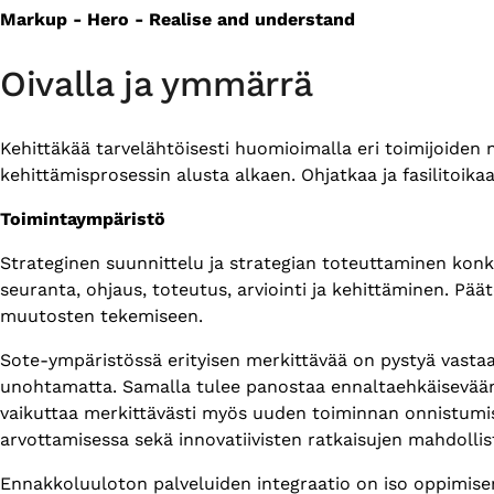
Markup - Hero - Realise and understand
Oivalla ja ymmärrä
Kehittäkää tarvelähtöisesti huomioimalla eri toimijoiden
kehittämisprosessin alusta alkaen. Ohjatkaa ja fasilitoik
Toimintaympäristö
Strateginen suunnittelu ja strategian toteuttaminen konkr
seuranta, ohjaus, toteutus, arviointi ja kehittäminen. P
muutosten tekemiseen.
Sote-ympäristössä erityisen merkittävää on pystyä vastaa
unohtamatta. Samalla tulee panostaa ennaltaehkäisevään 
vaikuttaa merkittävästi myös uuden toiminnan onnistumis
arvottamisessa sekä innovatiivisten ratkaisujen mahdolli
Ennakkoluuloton palveluiden integraatio on iso oppimisen 