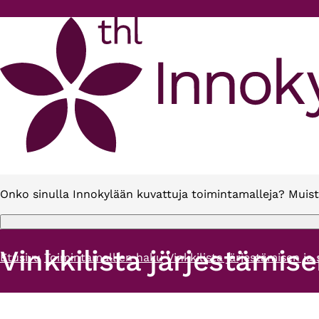
Hyppää pääsisältöön
Onko sinulla Innokylään kuvattuja toimintamalleja? Muist
Vinkkilista järjestämis
Etusivu
Toimintamallien haku
Vinkkilista järjestämisen ja
Murupolku