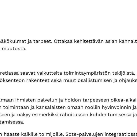
 näkökulmat ja tarpeet. Ottakaa kehitettävän asian kannal
aa muutosta.
etiassa saavat vaikutteita toimintaympäristön tekijöistä,
äätöksenteon rakenteet sekä muut osallistumisen ja ohjau
maan ihmisten palvelun ja hoidon tarpeeseen oikea-aikais
toimintaan ja kansalaisten omaan rooliin hyvinvoinnin j
een ja näkyy esimerkiksi rahoituksen kohdentumisessa ja
stamisessa.
haaste kaikille toimijoille. Sote-palvelujen integraatioss