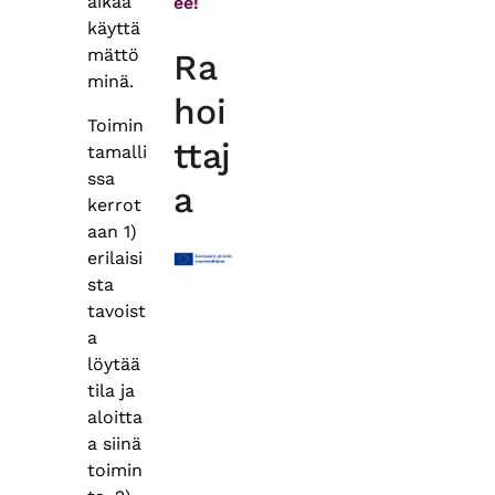
aikaa
ee!
käyttä
mättö
Ra
minä.
hoi
Toimin
ttaj
tamalli
ssa
a
kerrot
aan 1)
erilaisi
sta
tavoist
a
löytää
tila ja
aloitta
a siinä
toimin