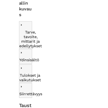
allin
kuvau
s
Tarve,
tavoite,
mittarit ja
edellytykset
Ydinsisältö
Tulokset ja
vaikutukset
Siirrettävyys
Taust