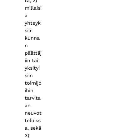
ta, 2)
millaisi
a
yhteyk
siä
kunna
n
päättäj
iin tai
yksityi
siin
toimijo
ihin
tarvita
an
neuvot
teluiss
a, sekä
3)