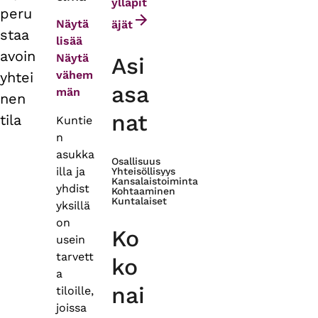
tabs
ylläpit
peru
Näytä
äjät
staa
lisää
avoin
Näytä
Asi
vähem
yhtei
asa
män
nen
nat
tila
Kuntie
n
asukka
Osallisuus
illa ja
Yhteisöllisyys
Kansalaistoiminta
yhdist
Kohtaaminen
Kuntalaiset
yksillä
on
Ko
usein
tarvett
ko
a
nai
tiloille,
joissa