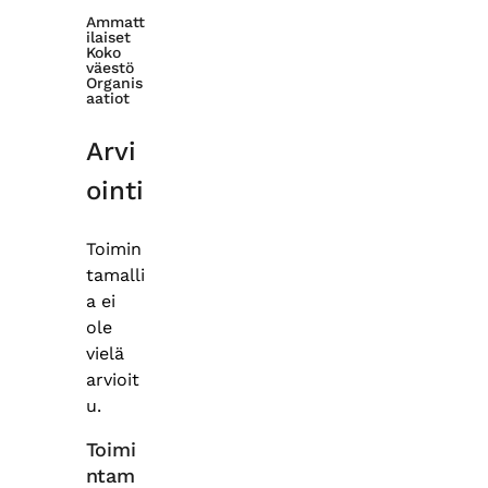
Ammatt
ilaiset
Koko
väestö
Organis
aatiot
Arvi
ointi
Toimin
tamalli
a ei
ole
vielä
arvioit
u.
Toimi
ntam