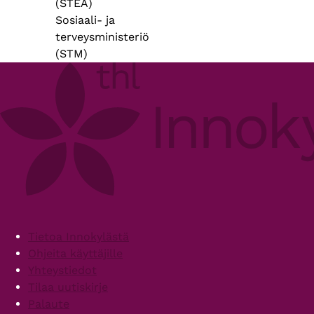
(STEA)
Sosiaali- ja
terveysministeriö
(STM)
Footer
Tietoa Innokylästä
Ohjeita käyttäjille
Yhteystiedot
Tilaa uutiskirje
Palaute