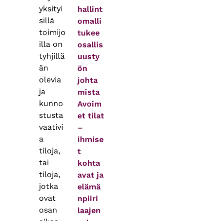
yksityi
hallint
sillä
omalli
toimijo
tukee
illa on
osallis
tyhjillä
uusty
än
ön
olevia
johta
ja
mista
kunno
Avoim
stusta
et tilat
vaativi
–
a
ihmise
tiloja,
t
tai
kohta
tiloja,
avat ja
jotka
elämä
ovat
npiiri
osan
laajen