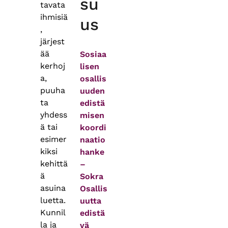
su
tavata
ihmisiä
us
,
järjest
ää
Sosiaa
kerhoj
lisen
a,
osallis
puuha
uuden
ta
edistä
yhdess
misen
ä tai
koordi
esimer
naatio
kiksi
hanke
kehittä
–
ä
Sokra
asuina
Osallis
luetta.
uutta
Kunnil
edistä
la ja
vä