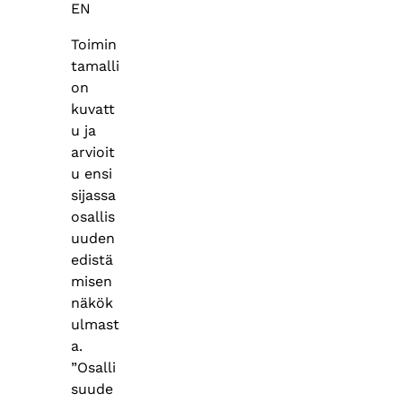
EN
Toimin
tamalli
on
kuvatt
u ja
arvioit
u ensi
sijassa
osallis
uuden
edistä
misen
näkök
ulmast
a.
”Osalli
suude