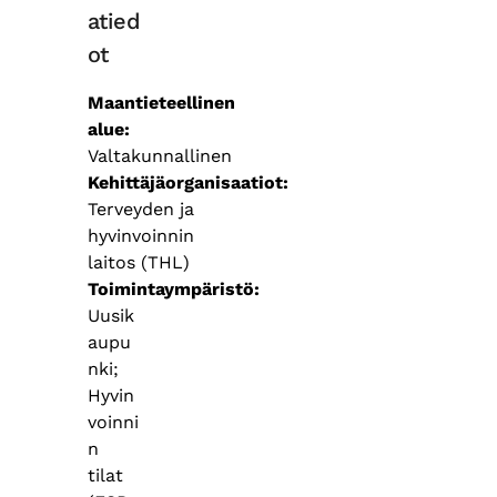
atied
ot
Maantieteellinen
alue
Valtakunnallinen
Kehittäjäorganisaatiot
Terveyden ja
hyvinvoinnin
laitos (THL)
Toimintaympäristö
Uusik
aupu
nki;
Hyvin
voinni
n
tilat