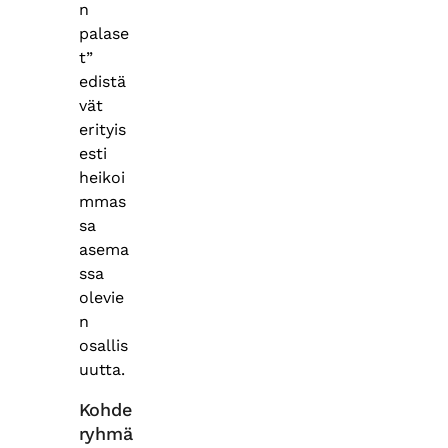
n
palase
t”
edistä
vät
erityis
esti
heikoi
mmas
sa
asema
ssa
olevie
n
osallis
uutta.
Kohde
ryhmä