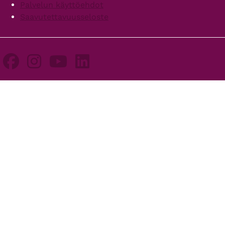
Palvelun käyttöehdot
Saavutettavuusseloste