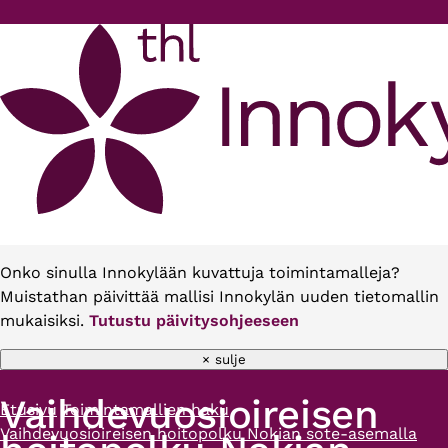
Hyppää pääsisältöön
Onko sinulla Innokylään kuvattuja toimintamalleja?
Muistathan päivittää mallisi Innokylän uuden tietomallin
mukaisiksi.
Tutustu päivitysohjeeseen
× sulje
Vaihdevuosioireisen
Etusivu
Toimintamallien haku
Murupolku
Vaihdevuosioireisen hoitopolku Nokian sote-asemalla