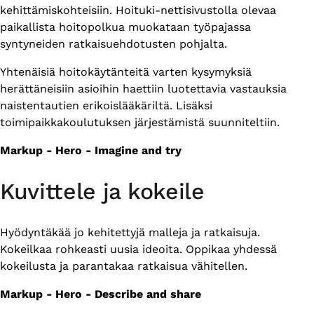
kehittämiskohteisiin. Hoituki-nettisivustolla olevaa
paikallista hoitopolkua muokataan työpajassa
syntyneiden ratkaisuehdotusten pohjalta.
Yhtenäisiä hoitokäytänteitä varten kysymyksiä
herättäneisiin asioihin haettiin luotettavia vastauksia
naistentautien erikoislääkäriltä. Lisäksi
toimipaikkakoulutuksen järjestämistä suunniteltiin.
Markup - Hero - Imagine and try
Kuvittele ja kokeile
Hyödyntäkää jo kehitettyjä malleja ja ratkaisuja.
Kokeilkaa rohkeasti uusia ideoita. Oppikaa yhdessä
kokeilusta ja parantakaa ratkaisua vähitellen.
Markup - Hero - Describe and share