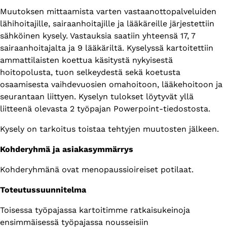
Muutoksen mittaamista varten vastaanottopalveluiden
lähihoitajille, sairaanhoitajille ja lääkäreille järjestettiin
sähköinen kysely. Vastauksia saatiin yhteensä 17, 7
sairaanhoitajalta ja 9 lääkäriltä. Kyselyssä kartoitettiin
ammattilaisten koettua käsitystä nykyisestä
hoitopolusta, tuon selkeydestä sekä koetusta
osaamisesta vaihdevuosien omahoitoon, lääkehoitoon ja
seurantaan liittyen. Kyselyn tulokset löytyvät yllä
liitteenä olevasta 2 työpajan Powerpoint-tiedostosta.
Kysely on tarkoitus toistaa tehtyjen muutosten jälkeen.
Kohderyhmä ja asiakasymmärrys
Kohderyhmänä ovat menopaussioireiset potilaat.
Toteutussuunnitelma
Toisessa työpajassa kartoitimme ratkaisukeinoja
ensimmäisessä työpajassa nousseisiin