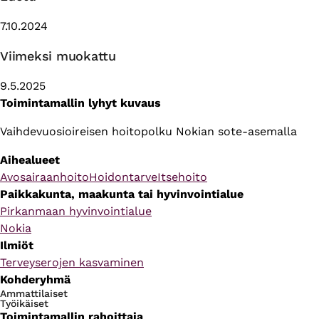
7.10.2024
Viimeksi muokattu
9.5.2025
Toimintamallin lyhyt kuvaus
Vaihdevuosioireisen hoitopolku Nokian sote-asemalla
Aihealueet
Avosairaanhoito
Hoidontarve
Itsehoito
Paikkakunta, maakunta tai hyvinvointialue
Pirkanmaan hyvinvointialue
Nokia
Ilmiöt
Terveyserojen kasvaminen
Kohderyhmä
Ammattilaiset
Työikäiset
Toimintamallin rahoittaja