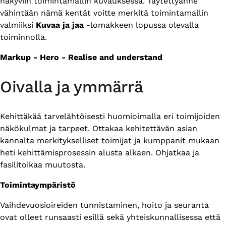
näkyviin toimintamallin kuvauksessa. Täytettyänne
vähintään nämä kentät voitte merkitä toimintamallin
valmiiksi
Kuvaa ja jaa
-lomakkeen lopussa olevalla
toiminnolla.
Markup - Hero - Realise and understand
Oivalla ja ymmärrä
Kehittäkää tarvelähtöisesti huomioimalla eri toimijoiden
näkökulmat ja tarpeet. Ottakaa kehitettävän asian
kannalta merkitykselliset toimijat ja kumppanit mukaan
heti kehittämisprosessin alusta alkaen. Ohjatkaa ja
fasilitoikaa muutosta.
Toimintaympäristö
Vaihdevuosioireiden tunnistaminen, hoito ja seuranta
ovat olleet runsaasti esillä sekä yhteiskunnallisessa että