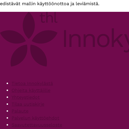
edistävät mallin käyttöönottoa ja leviämistä.
Footer
Tietoa Innokylästä
Ohjeita käyttäjille
Yhteystiedot
Tilaa uutiskirje
Palaute
Palvelun käyttöehdot
Saavutettavuusseloste