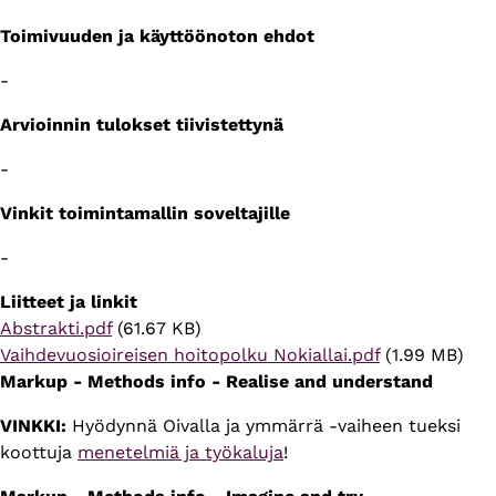
Toimivuuden ja käyttöönoton ehdot
-
Arvioinnin tulokset tiivistettynä
-
Vinkit toimintamallin soveltajille
-
Liitteet ja linkit
Tiedosto
Abstrakti.pdf
(61.67 KB)
Tiedosto
Vaihdevuosioireisen hoitopolku Nokiallai.pdf
(1.99 MB)
Markup - Methods info - Realise and understand
VINKKI:
Hyödynnä Oivalla ja ymmärrä -vaiheen tueksi
koottuja
menetelmiä ja työkaluja
!