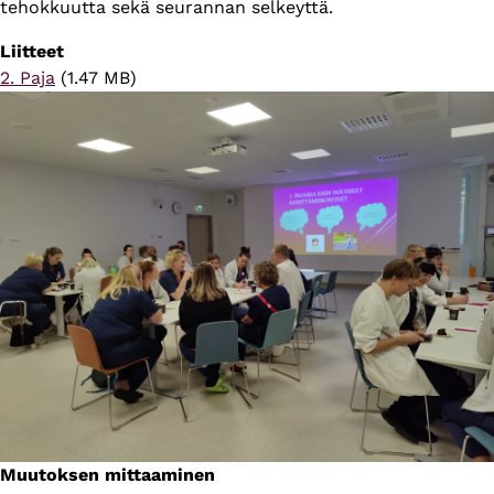
tehokkuutta sekä seurannan selkeyttä.
Liitteet
Tiedosto
2. Paja
(1.47 MB)
Muutoksen mittaaminen