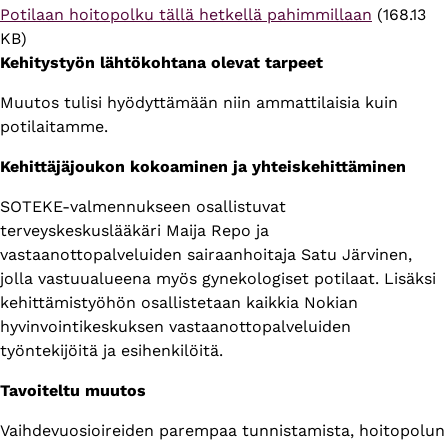
Tiedosto
Potilaan hoitopolku tällä hetkellä pahimmillaan
(168.13
KB)
Kehitystyön lähtökohtana olevat tarpeet
Muutos tulisi hyödyttämään niin ammattilaisia kuin
potilaitamme.
Kehittäjäjoukon kokoaminen ja yhteiskehittäminen
SOTEKE-valmennukseen osallistuvat
terveyskeskuslääkäri Maija Repo ja
vastaanottopalveluiden sairaanhoitaja Satu Järvinen,
jolla vastuualueena myös gynekologiset potilaat. Lisäksi
kehittämistyöhön osallistetaan kaikkia Nokian
hyvinvointikeskuksen vastaanottopalveluiden
työntekijöitä ja esihenkilöitä.
Tavoiteltu muutos
Vaihdevuosioireiden parempaa tunnistamista, hoitopolun