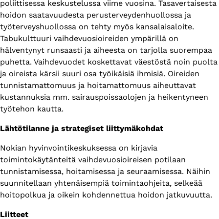
poliittisessa keskustelussa viime vuosina. Tasavertaisesta
hoidon saatavuudesta perusterveydenhuollossa ja
työterveyshuollossa on tehty myös kansalaisaloite.
Tabukulttuuri vaihdevuosioireiden ympärillä on
hälventynyt runsaasti ja aiheesta on tarjolla suorempaa
puhetta. Vaihdevuodet koskettavat väestöstä noin puolta
ja oireista kärsii suuri osa työikäisiä ihmisiä. Oireiden
tunnistamattomuus ja hoitamattomuus aiheuttavat
kustannuksia mm. sairauspoissaolojen ja heikentyneen
työtehon kautta.
Lähtötilanne ja strategiset liittymäkohdat
Nokian hyvinvointikeskuksessa on kirjavia
toimintokäytänteitä vaihdevuosioireisen potilaan
tunnistamisessa, hoitamisessa ja seuraamisessa. Näihin
suunnitellaan yhtenäisempiä toimintaohjeita, selkeää
hoitopolkua ja oikein kohdennettua hoidon jatkuvuutta.
Liitteet