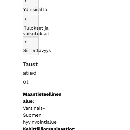
Ydinsisältö
Tulokset ja
vaikutukset
Siirrettävyys
Taust
atied
ot
Maantieteellinen
alue
Varsinais-
Suomen
hyvinvointialue
Kehittäjäorganisaatiot