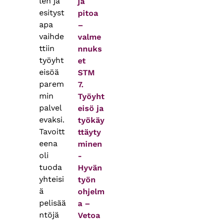
len ja
ja
esityst
pitoa
apa
–
vaihde
valme
ttiin
nnuks
työyht
et
eisöä
STM
parem
7.
min
Työyht
palvel
eisö ja
evaksi.
työkäy
Tavoitt
ttäyty
eena
minen
oli
-
tuoda
Hyvän
yhteisi
työn
ä
ohjelm
pelisää
a –
ntöjä
Vetoa