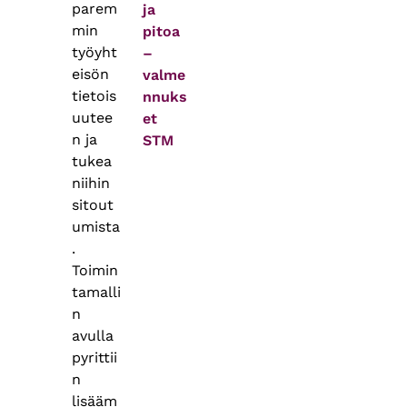
parem
ja
min
pitoa
työyht
–
eisön
valme
tietois
nnuks
uutee
et
n ja
STM
tukea
niihin
sitout
umista
.
Toimin
tamalli
n
avulla
pyrittii
n
lisääm