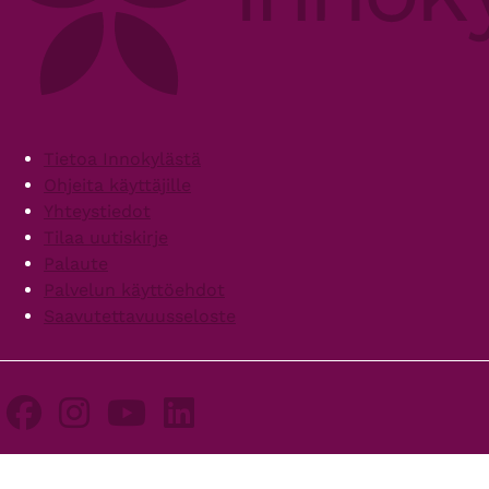
Footer
Tietoa Innokylästä
Ohjeita käyttäjille
Yhteystiedot
Tilaa uutiskirje
Palaute
Palvelun käyttöehdot
Saavutettavuusseloste