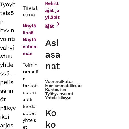
Kehitt
Työyh
Primary
Tiivist
äjät ja
teisö
elmä
tabs
ylläpit
n
Näytä
äjät
hyvin
lisää
vointi
Näytä
Asi
vähem
vahvi
asa
män
stuu
nat
yhde
Toimin
tamalli
ssä –
n
pelis
Vuorovaikutus
tarkoit
Moniammatillisuus
äänn
Kuntoutus
uksen
Työhyvinvointi
Yhteisöllisyys
öt
a oli
luoda
näkyv
Ko
uudet
iksi
yhteis
ko
arjes
et