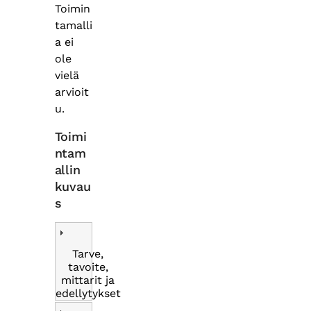
Toimin
tamalli
a ei
ole
vielä
arvioit
u.
Toimi
ntam
allin
kuvau
s
Tarve,
tavoite,
mittarit ja
edellytykset