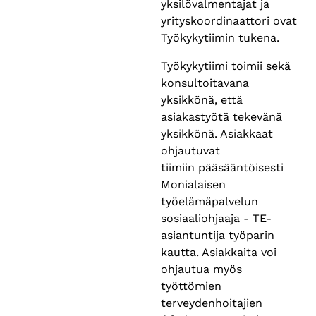
yksilövalmentajat ja
yrityskoordinaattori ovat
Työkykytiimin tukena.
Työkykytiimi toimii sekä
konsultoitavana
yksikkönä, että
asiakastyötä tekevänä
yksikkönä. Asiakkaat
ohjautuvat
tiimiin pääsääntöisesti
Monialaisen
työelämäpalvelun
sosiaaliohjaaja - TE-
asiantuntija työparin
kautta. Asiakkaita voi
ohjautua myös
työttömien
terveydenhoitajien