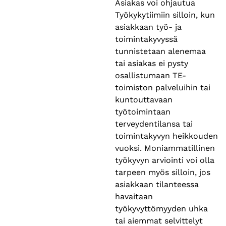
Asiakas voi ohjautua
Työkykytiimiin silloin, kun
asiakkaan työ- ja
toimintakyvyssä
tunnistetaan alenemaa
tai asiakas ei pysty
osallistumaan TE-
toimiston palveluihin tai
kuntouttavaan
työtoimintaan
terveydentilansa tai
toimintakyvyn heikkouden
vuoksi. Moniammatillinen
työkyvyn arviointi voi olla
tarpeen myös silloin, jos
asiakkaan tilanteessa
havaitaan
työkyvyttömyyden uhka
tai aiemmat selvittelyt