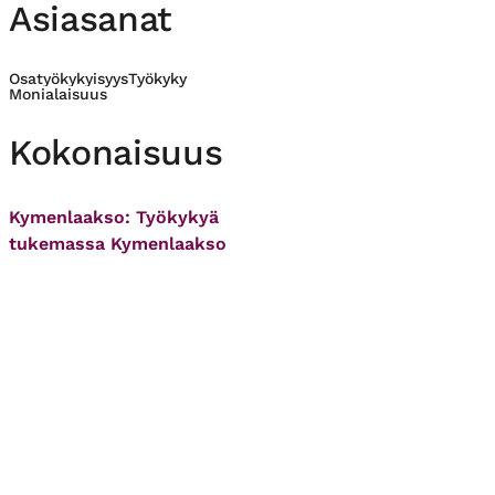
Asiasanat
Osatyökykyisyys
Työkyky
Monialaisuus
Kokonaisuus
Kymenlaakso: Työkykyä
tukemassa Kymenlaakso