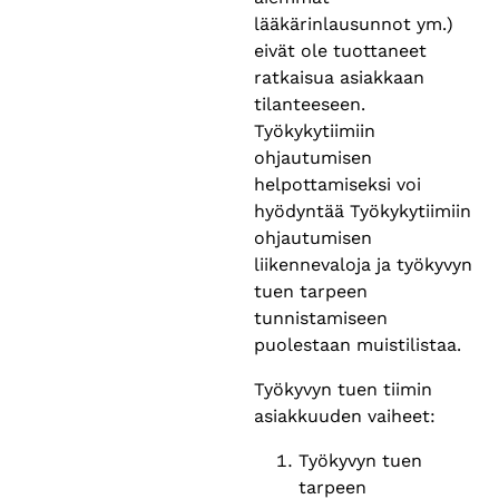
lääkärinlausunnot ym.)
eivät ole tuottaneet
ratkaisua asiakkaan
tilanteeseen.
Työkykytiimiin
ohjautumisen
helpottamiseksi voi
hyödyntää Työkykytiimiin
ohjautumisen
liikennevaloja ja työkyvyn
tuen tarpeen
tunnistamiseen
puolestaan muistilistaa.
Työkyvyn tuen tiimin
asiakkuuden vaiheet:
Työkyvyn tuen
tarpeen