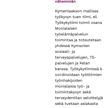
vähemmän
Kymenlaakson mallissa
työkyvyn tuen tiimi, eli
Työkykytiimi toimii osana
Monialaisen
työelämäpalvelun
toimintaa ja toteutetaan
yhdessä Kymsoten
sosiaali- ja
terveyspalvelujen, TE-
palvelujen ja Kelan
kanssa. Työkykytiimissä k
oordinoidaan työttömien
työnhakijoiden
monialaisia työ- ja
toimintakyvyn sekä
terveydentilan selvittelyjä
sekä tuetaan asiakasta