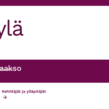
laakso
nlaakso
Kehittäjät ja ylläpitäjät