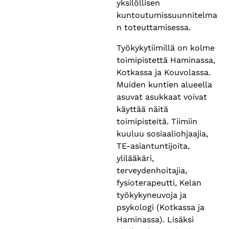
yksilöllisen
kuntoutumissuunnitelma
n toteuttamisessa.
Työkykytiimillä on kolme
toimipistettä Haminassa,
Kotkassa ja Kouvolassa.
Muiden kuntien alueella
asuvat asukkaat voivat
käyttää näitä
toimipisteitä. Tiimiin
kuuluu sosiaaliohjaajia,
TE-asiantuntijoita,
ylilääkäri,
terveydenhoitajia,
fysioterapeutti, Kelan
työkykyneuvoja ja
psykologi (Kotkassa ja
Haminassa). Lisäksi