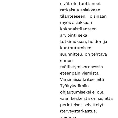
eivät ole tuottaneet
ratkaisua asiakkaan
tilanteeseen. Toisinaan
myös asiakkaan
kokonaistilanteen
arviointi sekä
tutkimuksen, hoidon ja
kuntoutumisen
suunnittelu on tehtävä
ennen
työllistymisprosessin
eteenpäin viemistä.
Varsinaisia kriteereitä
Työkykytiimiin
ohjautumiseksi ei ole,
vaan keskeistä on se, että
perinteiset selvittelyt
(terveystarkastus,
aiemmat