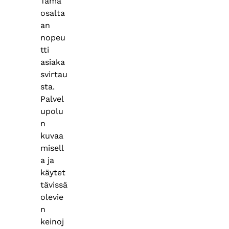
Tämä
osalta
an
nopeu
tti
asiaka
svirtau
sta.
Palvel
upolu
n
kuvaa
misell
a ja
käytet
tävissä
olevie
n
keinoj