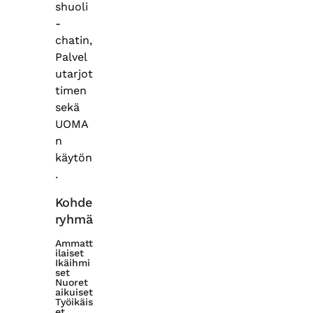
shuoli
-
chatin,
Palvel
utarjot
timen
sekä
UOMA
n
käytön
.
Kohde
ryhmä
Ammatt
ilaiset
Ikäihmi
set
Nuoret
aikuiset
Työikäis
et