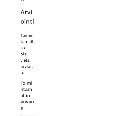
Arvi
ointi
Toimin
tamalli
a ei
ole
vielä
arvioit
u.
Toimi
ntam
allin
kuvau
s