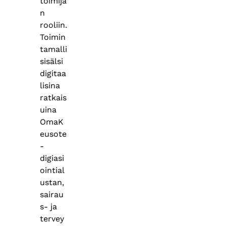
toimija
n
rooliin.
Toimin
tamalli
sisälsi
digitaa
lisina
ratkais
uina
OmaK
eusote
-
digiasi
ointial
ustan,
sairau
s- ja
tervey