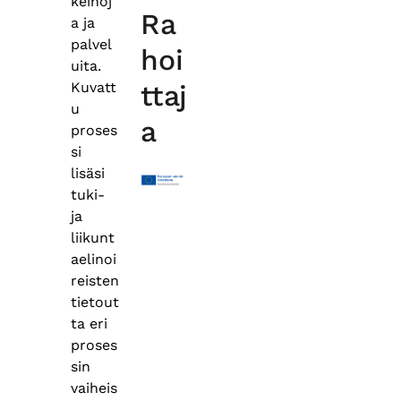
keinoj
Ra
a ja
palvel
hoi
uita.
Kuvatt
ttaj
u
a
proses
si
lisäsi
tuki-
ja
liikunt
aelinoi
reisten
tietout
ta eri
proses
sin
vaiheis