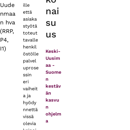
Uude
ille
nai
että
nmaa
asiaka
su
n hva
styötä
(RRP,
us
toteut
P4,
tavalle
henkil
I1)
Keski-
östölle
Uusim
palvel
aa -
uprose
Suome
ssin
n
eri
kestäv
vaiheit
än
a ja
kasvu
hyödy
n
nnettä
ohjelm
vissä
a
olevia