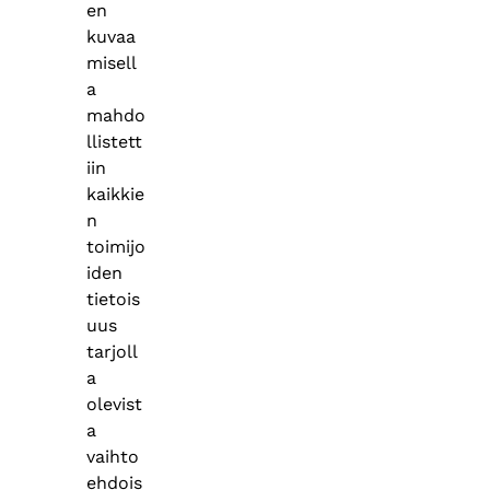
en
kuvaa
misell
a
mahdo
llistett
iin
kaikkie
n
toimijo
iden
tietois
uus
tarjoll
a
olevist
a
vaihto
ehdois