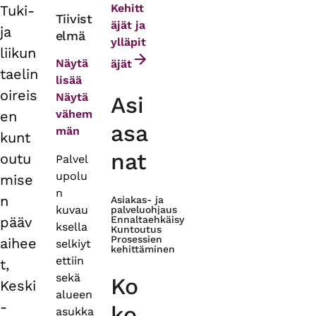
Kehitt
Tuki-
Primary
Tiivist
äjät ja
ja
elmä
tabs
ylläpit
liikun
Näytä
äjät
taelin
lisää
oireis
Näytä
Asi
vähem
en
asa
män
kunt
nat
outu
Palvel
upolu
mise
n
n
Asiakas- ja
kuvau
palveluohjaus
pääv
Ennaltaehkäisy
ksella
Kuntoutus
Prosessien
aihee
selkiyt
kehittäminen
ettiin
t,
sekä
Ko
Keski
alueen
-
ko
asukka