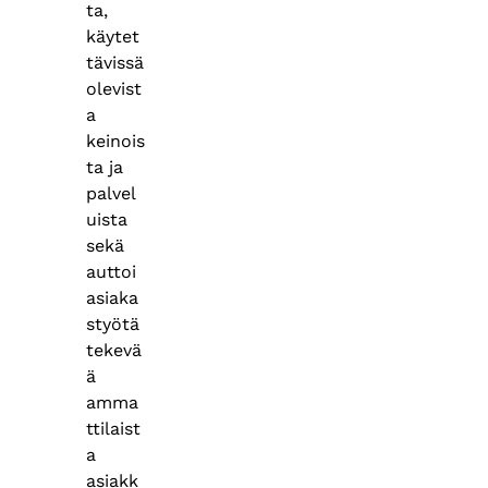
ta,
käytet
tävissä
olevist
a
keinois
ta ja
palvel
uista
sekä
auttoi
asiaka
styötä
tekevä
ä
amma
ttilaist
a
asiakk