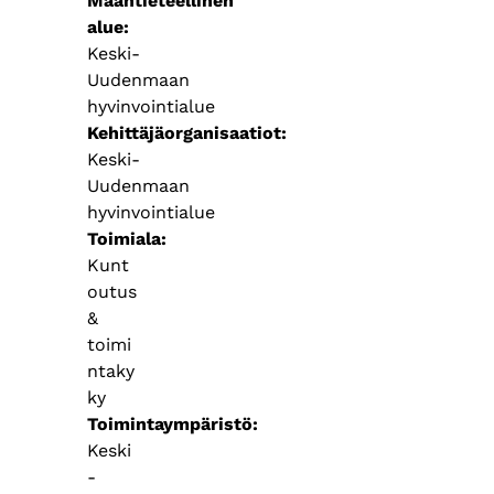
Maantieteellinen
alue
Keski-
Uudenmaan
hyvinvointialue
Kehittäjäorganisaatiot
Keski-
Uudenmaan
hyvinvointialue
Toimiala
Kunt
outus
&
toimi
ntaky
ky
Toimintaympäristö
Keski
-