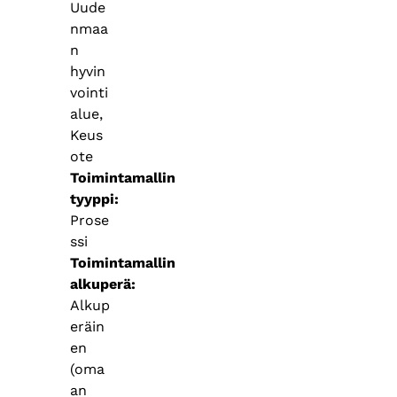
Uude
nmaa
n
hyvin
vointi
alue,
Keus
ote
Toimintamallin
tyyppi
Prose
ssi
Toimintamallin
alkuperä
Alkup
eräin
en
(oma
an