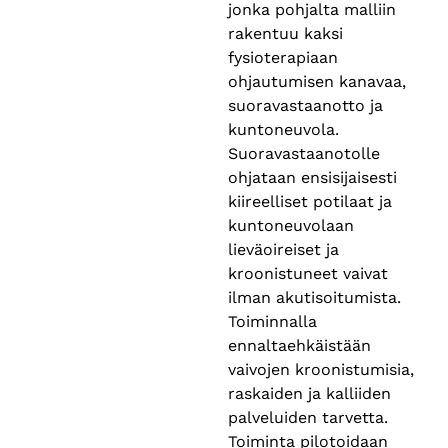
jonka pohjalta malliin
rakentuu kaksi
fysioterapiaan
ohjautumisen kanavaa,
suoravastaanotto ja
kuntoneuvola.
Suoravastaanotolle
ohjataan ensisijaisesti
kiireelliset potilaat ja
kuntoneuvolaan
lieväoireiset ja
kroonistuneet vaivat
ilman akutisoitumista.
Toiminnalla
ennaltaehkäistään
vaivojen kroonistumisia,
raskaiden ja kalliiden
palveluiden tarvetta.
Toiminta pilotoidaan