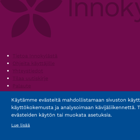
Footer
Tietoa Innokylästä
Ohjeita käyttäjille
Yhteystiedot
Tilaa uutiskirje
Palaute
Palvelun käyttöehdot
Käytämme evästeitä mahdollistamaan sivuston käyt
Saavutettavuusseloste
käyttökokemusta ja analysoimaan kävijäliikennettä. T
evästeiden käytön tai muokata asetuksia.
Lue lisää