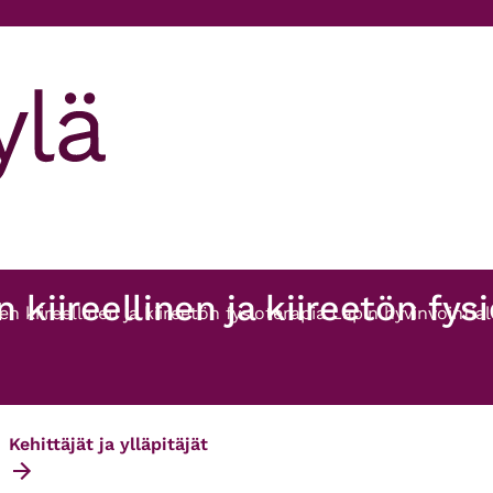
n kiireellinen ja kiireetön fys
den kiireellinen ja kiireetön fysioterapia Lapin hyvinvointia
Kehittäjät ja ylläpitäjät