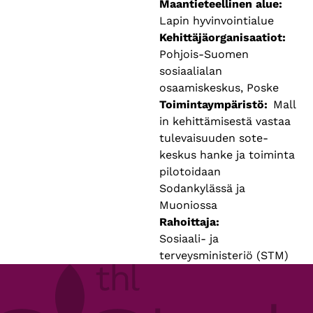
Maantieteellinen alue
Lapin hyvinvointialue
Kehittäjäorganisaatiot
Pohjois-Suomen
sosiaalialan
osaamiskeskus, Poske
Toimintaympäristö
Mall
in kehittämisestä vastaa
tulevaisuuden sote-
keskus hanke ja toiminta
pilotoidaan
Sodankylässä ja
Muoniossa
Rahoittaja
Sosiaali- ja
terveysministeriö (STM)