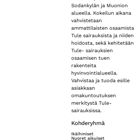
Sodankylän ja Muonion
alueella. Kokeilun aikana
vahvistetaan
ammattilaisten osaamista
Tule sairauksista ja niiden
hoidosta, sekä kehitetään
Tule- sairauksien
osaamisen tuen
rakenteita
hyvinvointialueella.
Vahvistaa ja tuoda esille
asiakkaan
omakuntoutuksen
merkitystä Tule-
sairauksissa.
Kohderyhmä
Ikäihmiset
Nuoret aikuiset