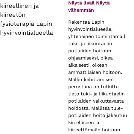
tabs
Näytä lisää
Näytä
kiireellinen ja
vähemmän
kiireetön
Rakentaa Lapin
fysioterapia Lapin
hyvinvointialueelle,
hyvinvointialueella
yhtenäinen toimintamalli
tuki- ja liikuntaelin
potilaiden hoitoon
ohjaamiseksi, oikea
aikaisesti, oikean
ammattilaisen hoitoon.
Mallin kehittämisen
perustana on tutkittu
tieto tuki- ja liikuntaelin
potilaiden vaikuttavasta
hoidosta. Mallissa tule-
potilaiden hoito jakautuu
kirrelliseen ja
kiireettömään hoitoon,