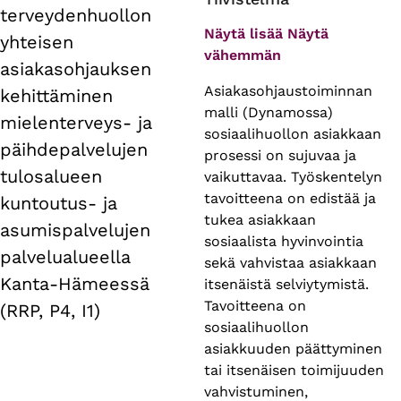
terveydenhuollon
tabs
Näytä lisää
Näytä
yhteisen
vähemmän
asiakasohjauksen
Asiakasohjaustoiminnan
kehittäminen
malli (Dynamossa)
mielenterveys- ja
sosiaalihuollon asiakkaan
päihdepalvelujen
prosessi on sujuvaa ja
tulosalueen
vaikuttavaa. Työskentelyn
tavoitteena on edistää ja
kuntoutus- ja
tukea asiakkaan
asumispalvelujen
sosiaalista hyvinvointia
palvelualueella
sekä vahvistaa asiakkaan
Kanta-Hämeessä
itsenäistä selviytymistä.
Tavoitteena on
(RRP, P4, I1)
sosiaalihuollon
asiakkuuden päättyminen
tai itsenäisen toimijuuden
vahvistuminen,