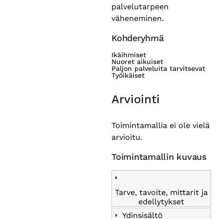
palvelutarpeen
väheneminen.
Kohderyhmä
Ikäihmiset
Nuoret aikuiset
Paljon palveluita tarvitsevat
Työikäiset
Arviointi
Toimintamallia ei ole vielä
arvioitu.
Toimintamallin kuvaus
Tarve, tavoite, mittarit ja
edellytykset
Ydinsisältö