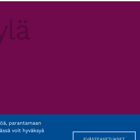
töä, parantamaan
ässä voit hyväksyä
EVÄSTEASETUKSET