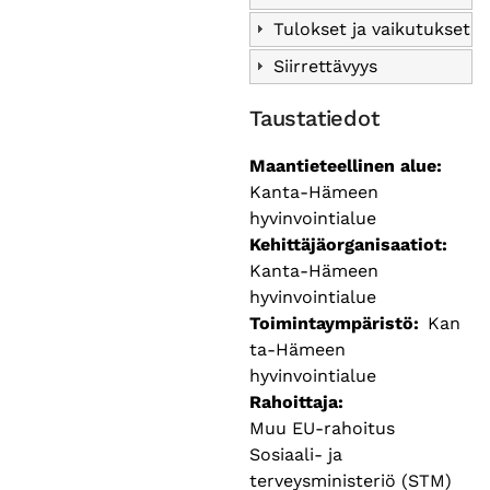
Tulokset ja vaikutukset
Siirrettävyys
Taustatiedot
Maantieteellinen alue
Kanta-Hämeen
hyvinvointialue
Kehittäjäorganisaatiot
Kanta-Hämeen
hyvinvointialue
Toimintaympäristö
Kan
ta-Hämeen
hyvinvointialue
Rahoittaja
Muu EU-rahoitus
Sosiaali- ja
terveysministeriö (STM)