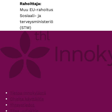
Rahoittaja
Muu EU-rahoitus
Sosiaali- ja
terveysministeriö
(STM)
Footer
Tietoa Innokylästä
Ohjeita käyttäjille
Yhteystiedot
Tilaa uutiskirje