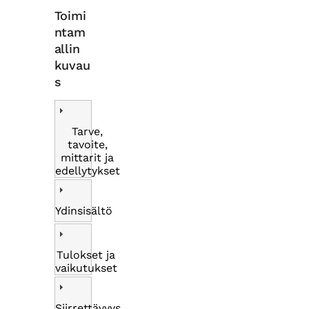
Toimi
ntam
allin
kuvau
s
Tarve,
tavoite,
mittarit ja
edellytykset
Ydinsisältö
Tulokset ja
vaikutukset
Siirrettävyys