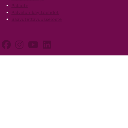
Palaute
Palvelun käyttöehdot
Saavutettavuusseloste