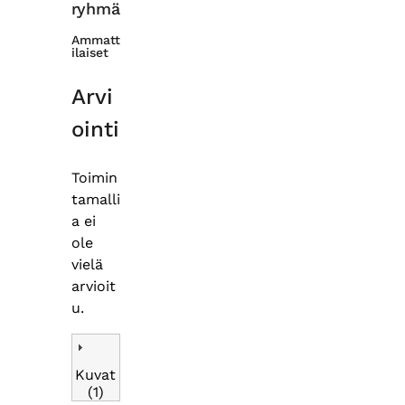
ryhmä
Ammatt
ilaiset
Arvi
ointi
Toimin
tamalli
a ei
ole
vielä
arvioit
u.
Kuvat
(1)