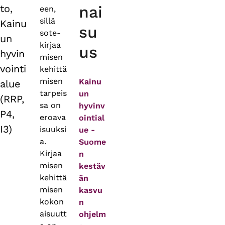
to,
nai
een,
sillä
Kainu
su
sote-
un
kirjaa
us
hyvin
misen
vointi
kehittä
misen
Kainu
alue
tarpeis
un
(RRP,
sa on
hyvinv
P4,
eroava
ointial
I3)
isuuksi
ue -
a.
Suome
Kirjaa
n
misen
kestäv
kehittä
än
misen
kasvu
kokon
n
aisuutt
ohjelm