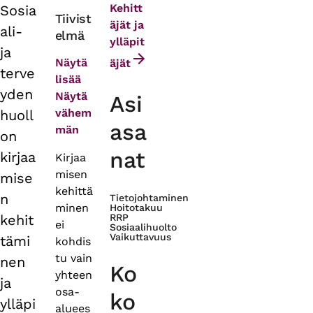
Kehitt
Sosia
Primary
Tiivist
äjät ja
ali-
elmä
tabs
ylläpit
ja
Näytä
äjät
terve
lisää
yden
Näytä
Asi
vähem
huoll
asa
män
on
nat
kirjaa
Kirjaa
misen
mise
kehittä
n
Tietojohtaminen
minen
Hoitotakuu
kehit
RRP
ei
Sosiaalihuolto
Vaikuttavuus
tämi
kohdis
tu vain
nen
Ko
yhteen
ja
osa-
ko
ylläpi
aluees