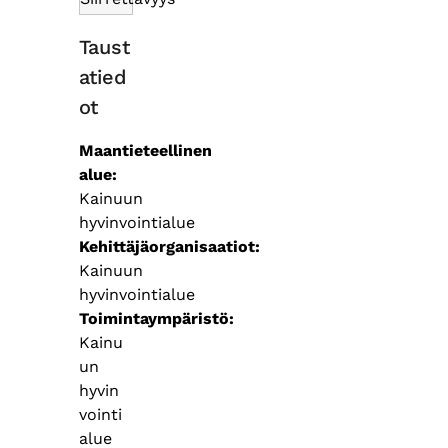
Taust
atied
ot
Maantieteellinen
alue
Kainuun
hyvinvointialue
Kehittäjäorganisaatiot
Kainuun
hyvinvointialue
Toimintaympäristö
Kainu
un
hyvin
vointi
alue