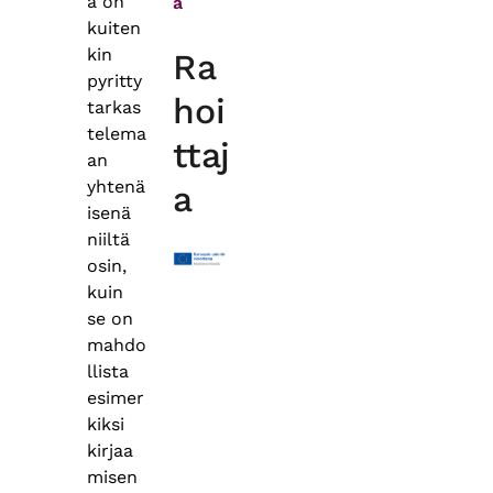
a on
a
kuiten
kin
Ra
pyritty
hoi
tarkas
telema
ttaj
an
yhtenä
a
isenä
niiltä
osin,
kuin
se on
mahdo
llista
esimer
kiksi
kirjaa
misen