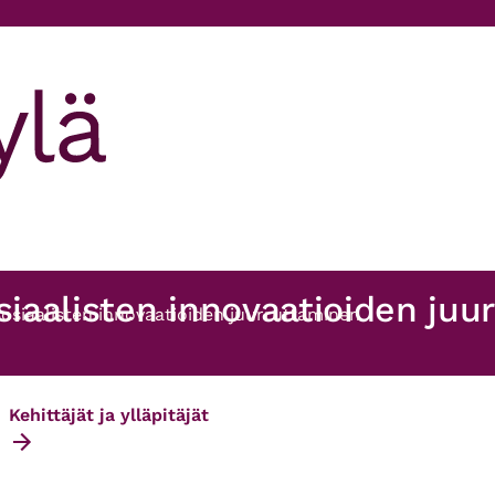
osiaalisten innovaatioiden ju
Sosiaalisten innovaatioiden juurruttaminen
Kehittäjät ja ylläpitäjät