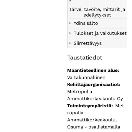
Tarve, tavoite, mittarit ja
edellytykset
Ydinsisältö
Tulokset ja vaikutukset
Siirrettävyys
Taustatiedot
Maantieteellinen alue
Valtakunnallinen
Kehittäjäorganisaatiot
Metropolia
Ammattikorkeakoulu Oy
Toimintaympäristö
Met
ropolia
Ammattikorkeakoulu,
Osuma - osallistamalla