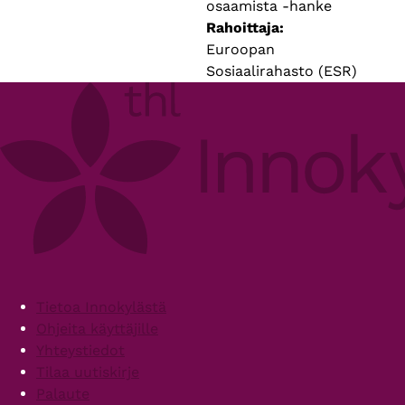
osaamista -hanke
Rahoittaja
Euroopan
Sosiaalirahasto (ESR)
Footer
Tietoa Innokylästä
Ohjeita käyttäjille
Yhteystiedot
Tilaa uutiskirje
Palaute