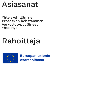
Asiasanat
Yhteiskehittäminen
Prosessien kehittäminen
Verkostot
Apuvälineet
Yhteistyö
Rahoittaja