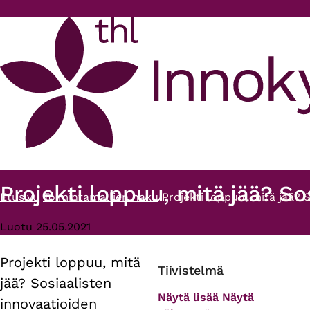
Hyppää pääsisältöön
Projekti loppuu, mitä jää? S
Etusivu
Toimintamallien haku
Projekti loppuu, mitä jää? 
Murupolku
Luotu 25.05.2021
Projekti loppuu, mitä
Primary
Tiivistelmä
jää? Sosiaalisten
tabs
Näytä lisää
Näytä
innovaatioiden