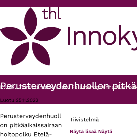
Hyppää pääsisältöön
Perusterveydenhuollon pitkäa
Etusivu
Toimintamallien haku
Perusterveydenhuollon pitk
Murupolku
Luotu 25.11.2022
Perusterveydenhuoll
Primary
Tiivistelmä
on pitkäaikaissairaan
tabs
Näytä lisää
Näytä
hoitopolku Etelä-