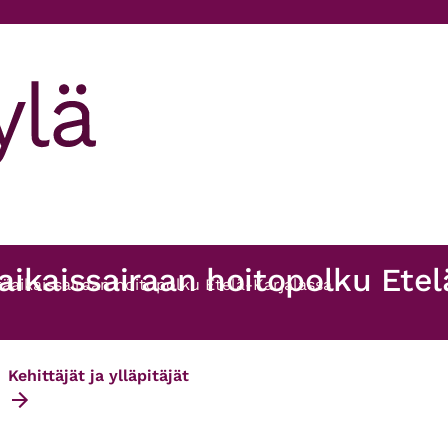
ikaissairaan hoitopolku Etel
äaikaissairaan hoitopolku Etelä-Karjalassa
Kehittäjät ja ylläpitäjät