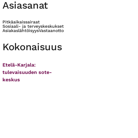
Asiasanat
Pitkäaikaissairaat
Sosiaali- ja terveyskeskukset
Asiakaslähtöisyys
Vastaanotto
Kokonaisuus
Etelä-Karjala:
tulevaisuuden sote-
keskus