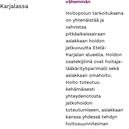
vähemmän
Karjalassa
Hoitopolun tarkoituksena
on yhtenäistää ja
vahvistaa
pitkäaikaissairaan
asiakkaan hoidon
jatkuvuutta Etelä-
Karjalan alueella. Hoidon
osatekijöinä ovat hoitaja-
lääkärityöparimalli sekä
asiakkaan omahoito.
Hoito toteutuu
kehämäisesti
yhteydenotosta
jatkohoidon
toteutumiseen, asiakkaan
kanssa yhdessä tehdyn
hoitosuunnitelman