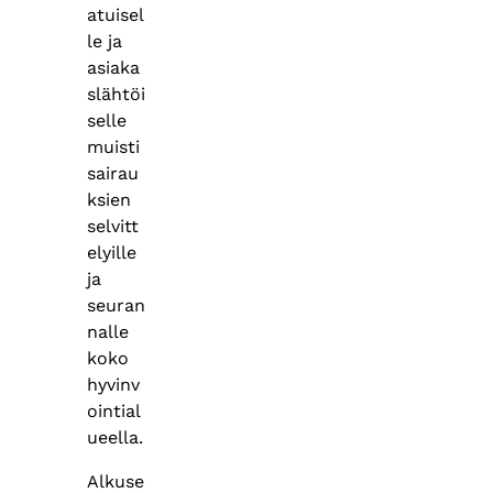
atuisel
le ja
asiaka
slähtöi
selle
muisti
sairau
ksien
selvitt
elyille
ja
seuran
nalle
koko
hyvinv
ointial
ueella.
Alkuse