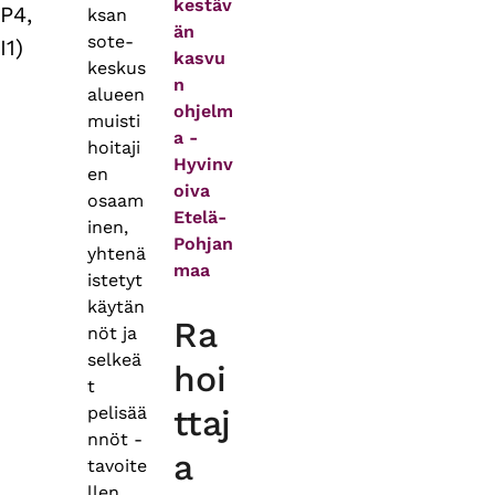
kestäv
P4,
ksan
än
sote-
I1)
kasvu
keskus
n
alueen
ohjelm
muisti
a -
hoitaji
Hyvinv
en
oiva
osaam
Etelä-
inen,
Pohjan
yhtenä
maa
istetyt
käytän
Ra
nöt ja
selkeä
hoi
t
pelisää
ttaj
nnöt -
a
tavoite
llen