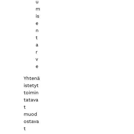
u
m
is
e
n
t
a
r
v
e
Yhtenä
istetyt
toimin
tatava
t
muod
ostava
t