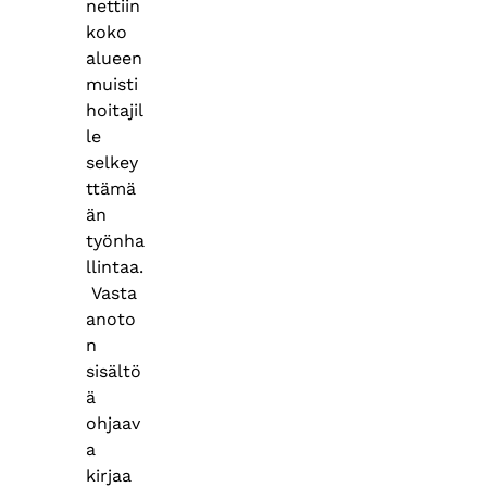
nettiin
koko
alueen
muisti
hoitajil
le
selkey
ttämä
än
työnha
llintaa.
Vasta
anoto
n
sisältö
ä
ohjaav
a
kirjaa