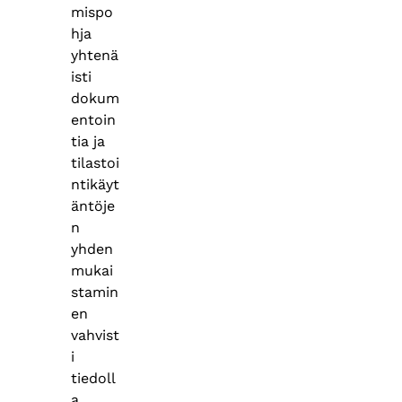
mispo
hja
yhtenä
isti
dokum
entoin
tia ja
tilastoi
ntikäyt
äntöje
n
yhden
mukai
stamin
en
vahvist
i
tiedoll
a