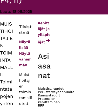
P4, I1)
Luotu 18.06.2025
Kehitt
MUIS
Primary
Tiivist
äjät ja
TIHOI
elmä
tabs
ylläpit
TAJIE
Näytä
äjät
N
lisää
TOIM
Näytä
Asi
vähem
INTA
asa
män
MALL
nat
I:
Muisti
hoitaji
Toimi
en
ntata
Muistisairaudet
toimin
Perusterveydenhuolto
pojen
Kansantaudit
tamalli
Prosessien
kehittäminen
yhten
otettii
RRP