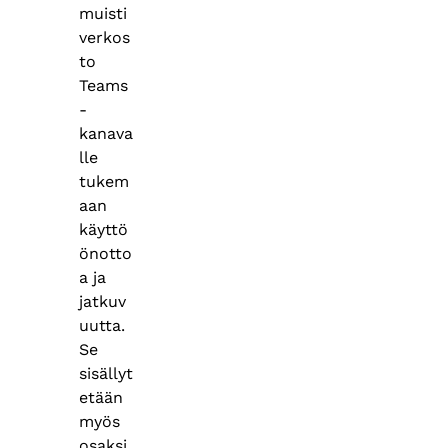
muisti
verkos
to
Teams
-
kanava
lle
tukem
aan
käyttö
önotto
a ja
jatkuv
uutta.
Se
sisällyt
etään
myös
osaksi