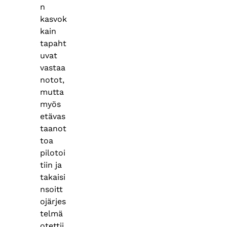
n
kasvok
kain
tapaht
uvat
vastaa
notot,
mutta
myös
etävas
taanot
toa
pilotoi
tiin ja
takaisi
nsoitt
ojärjes
telmä
otettii