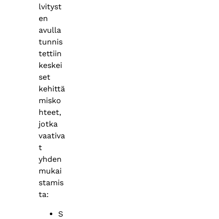
lvityst
en
avulla
tunnis
tettiin
keskei
set
kehittä
misko
hteet,
jotka
vaativa
t
yhden
mukai
stamis
ta:
S