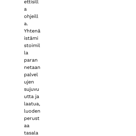
ettisill
a
ohjeill
a.
Yhtenä
istämi
stoimil
la
paran
netaan
palvel
ujen
sujuvu
utta ja
laatua,
luoden
perust
aa
tasala