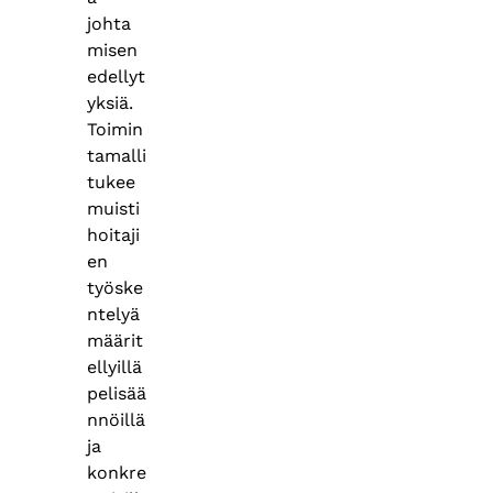
johta
misen
edellyt
yksiä.
Toimin
tamalli
tukee
muisti
hoitaji
en
työske
ntelyä
määrit
ellyillä
pelisää
nnöillä
ja
konkre