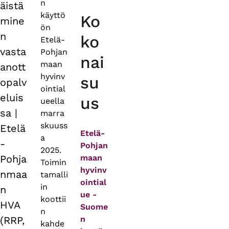
n
äistä
käyttö
Ko
mine
ön
n
ko
Etelä-
vasta
Pohjan
nai
maan
anott
hyvinv
su
opalv
ointial
eluis
us
ueella
sa |
marra
skuuss
Etelä
Etelä-
a
-
Pohjan
2025.
Pohja
maan
Toimin
hyvinv
nmaa
tamalli
ointial
in
n
ue -
koottii
HVA
Suome
n
(RRP,
n
kahde