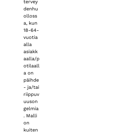
tervey
denhu
olloss
a, kun
18-64-
vuotia
alla
asiakk
aalla/p
otilaall
a on
päihde
- ja/tai
riippuv
uuson
gelmia
. Malli
on
kuiten