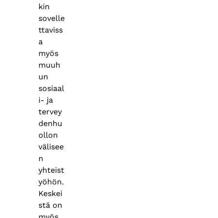
kin
sovelle
ttaviss
a
myös
muuh
un
sosiaal
i- ja
tervey
denhu
ollon
välisee
n
yhteist
yöhön.
Keskei
stä on
myös