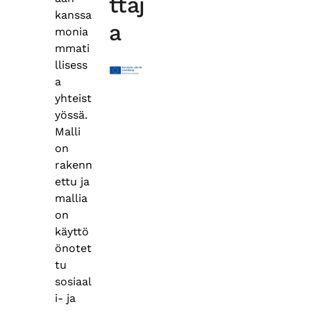
ttaj
kanssa
a
monia
mmati
llisess
a
yhteist
yössä.
Malli
on
rakenn
ettu ja
mallia
on
käyttö
önotet
tu
sosiaal
i- ja