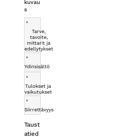
kuvau
s
Tarve,
tavoite,
mittarit ja
edellytykset
Ydinsisältö
Tulokset ja
vaikutukset
Siirrettävyys
Taust
atied