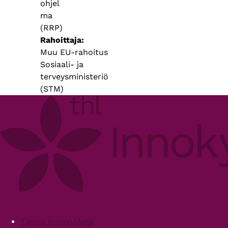
ohjel
ma
(RRP)
Rahoittaja
Muu EU-rahoitus
Sosiaali- ja
terveysministeriö
(STM)
Footer
Tietoa Innokylästä