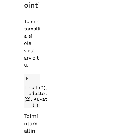
ointi
Toimin
tamalli
a ei
ole
vielä
arvioit
u.
Linkit (2),
Tiedostot
(2), Kuvat
(1)
Toimi
ntam
allin