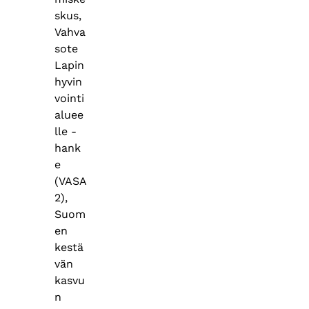
skus,
Vahva
sote
Lapin
hyvin
vointi
aluee
lle -
hank
e
(VASA
2),
Suom
en
kestä
vän
kasvu
n