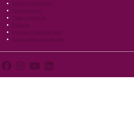
Ohjeita käyttäjille
Yhteystiedot
Tilaa uutiskirje
Palaute
Palvelun käyttöehdot
Saavutettavuusseloste