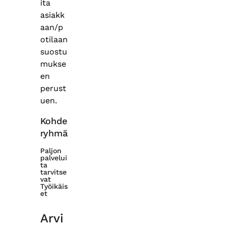
ita
asiakk
aan/p
otilaan
suostu
mukse
en
perust
uen.
Kohde
ryhmä
Paljon
palvelui
ta
tarvitse
vat
Työikäis
et
Arvi