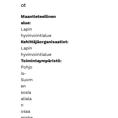
ot
Maantieteellinen
alue
Lapin
hyvinvointialue
Kehittäjäorganisaatiot
Lapin
hyvinvointialue
Toimintaympäristö
Pohjo
is-
Suom
en
sosia
aliala
n
osaa
miske