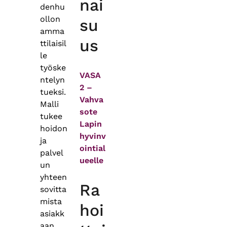
nai
denhu
ollon
su
amma
us
ttilaisil
le
työske
VASA
ntelyn
2 –
tueksi.
Vahva
Malli
sote
tukee
Lapin
hoidon
hyvinv
ja
ointial
palvel
ueelle
un
yhteen
Ra
sovitta
mista
hoi
asiakk
aan