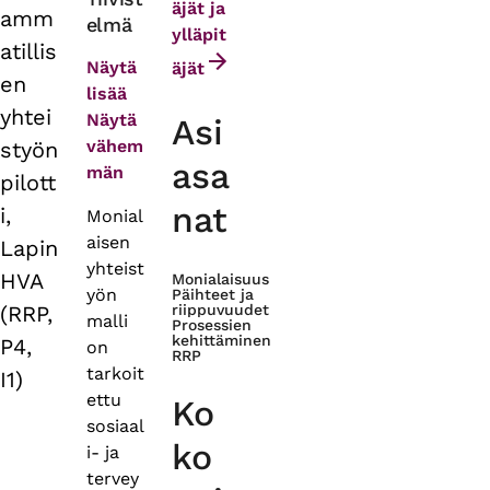
äjät ja
amm
elmä
tabs
ylläpit
atillis
Näytä
äjät
en
lisää
yhtei
Näytä
Asi
vähem
styön
asa
män
pilott
nat
i,
Monial
aisen
Lapin
yhteist
HVA
Monialaisuus
yön
Päihteet ja
(RRP,
riippuvuudet
malli
Prosessien
kehittäminen
P4,
on
RRP
tarkoit
I1)
ettu
Ko
sosiaal
ko
i- ja
tervey