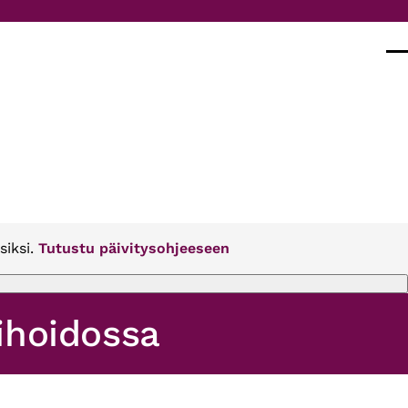
Val
siksi.
Tutustu päivitysohjeeseen
ihoidossa