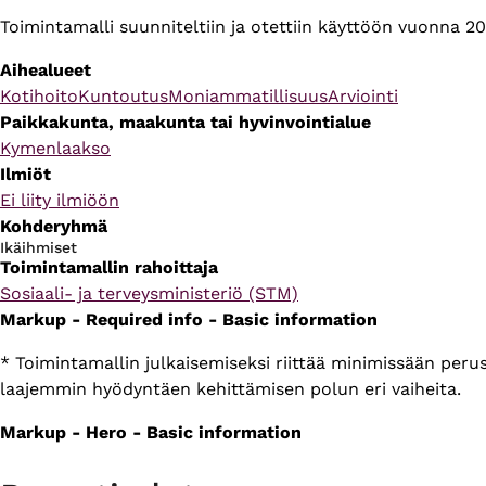
Toimintamalli suunniteltiin ja otettiin käyttöön vuonna 2
Aihealueet
Kotihoito
Kuntoutus
Moniammatillisuus
Arviointi
Paikkakunta, maakunta tai hyvinvointialue
Kymenlaakso
Ilmiöt
Ei liity ilmiöön
Kohderyhmä
Ikäihmiset
Toimintamallin rahoittaja
Sosiaali- ja terveysministeriö (STM)
Markup - Required info - Basic information
* Toimintamallin julkaisemiseksi riittää minimissään per
laajemmin hyödyntäen kehittämisen polun eri vaiheita.
Markup - Hero - Basic information