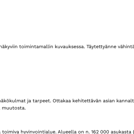
t näkyviin toimintamallin kuvauksessa. Täytettyänne vähin
 näkökulmat ja tarpeet. Ottakaa kehitettävän asian kannal
aa muutosta.
oimiva hyvinvointialue. Alueella on n. 162 000 asukasta (