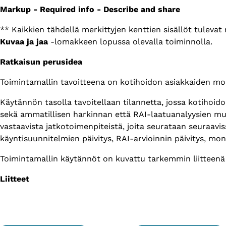
Markup - Required info - Describe and share
** Kaikkien tähdellä merkittyjen kenttien sisällöt tuleva
Kuvaa ja jaa
-lomakkeen lopussa olevalla toiminnolla.
Ratkaisun perusidea
Toimintamallin tavoitteena on kotihoidon asiakkaiden mo
Käytännön tasolla tavoitellaan tilannetta, jossa kotihoido
sekä ammatillisen harkinnan että RAI-laatuanalyysien muk
vastaavista jatkotoimenpiteistä, joita seurataan seuraavis
käyntisuunnitelmien päivitys, RAI-arvioinnin päivitys, m
Toimintamallin käytännöt on kuvattu tarkemmin liitteenä 
Liitteet