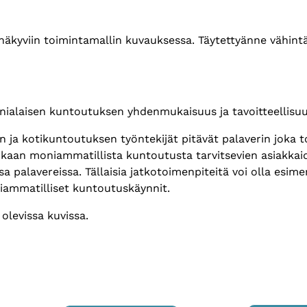
t näkyviin toimintamallin kuvauksessa. Täytettyänne vähin
nialaisen kuntoutuksen yhdenmukaisuus ja tavoitteellisu
n ja kotikuntoutuksen työntekijät pitävät palaverin joka t
aan moniammatillista kuntoutusta tarvitsevien asiakkaide
sa palavereissa. Tällaisia jatkotoimenpiteitä voi olla esim
oniammatilliset kuntoutuskäynnit.
olevissa kuvissa.