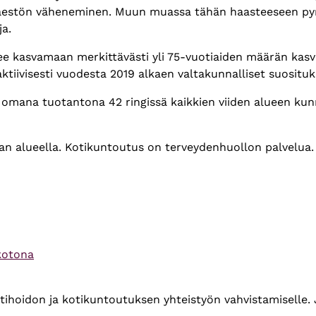
väestön väheneminen. Muun muassa tähän haasteeseen pyri
ja.
lee kasvamaan merkittävästi yli 75-vuotiaiden määrän kas
aktiivisesti vuodesta 2019 alkaen valtakunnalliset suosit
omana tuotantona 42 ringissä kaikkien viiden alueen kunn
an alueella. Kotikuntoutus on terveydenhuollon palvelua.
kotona
ihoidon ja kotikuntoutuksen yhteistyön vahvistamiselle. J