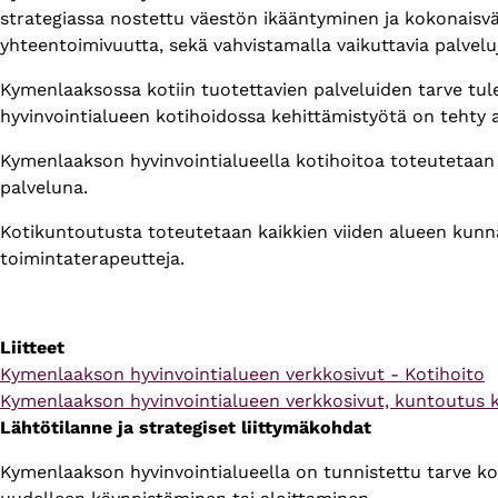
strategiassa nostettu väestön ikääntyminen ja kokonais
yhteentoimivuutta, sekä vahvistamalla vaikuttavia palvelu
Kymenlaaksossa kotiin tuotettavien palveluiden tarve tu
hyvinvointialueen kotihoidossa kehittämistyötä on tehty 
Kymenlaakson hyvinvointialueella kotihoitoa toteutetaan 
palveluna.
Kotikuntoutusta toteutetaan kaikkien viiden alueen kunn
toimintaterapeutteja.
Liitteet
Verkkosivun
Kymenlaakson hyvinvointialueen verkkosivut - Kotihoito
osoite
Verkkosivun
Kymenlaakson hyvinvointialueen verkkosivut, kuntoutus 
osoite
Lähtötilanne ja strategiset liittymäkohdat
Kymenlaakson hyvinvointialueella on tunnistettu tarve kot