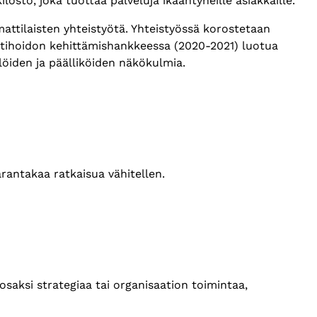
stö, joka tuottaa palveluja ikääntyneille asiakkaille.
ttilaisten yhteistyötä. Yhteistyössä korostetaan
otihoidon kehittämishankkeessa (2020-2021) luotua
löiden ja päälliköiden näkökulmia.
arantakaa ratkaisua vähitellen.
saksi strategiaa tai organisaation toimintaa,