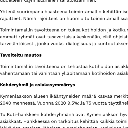
uudelleen käynnistäminen tai aloittaminen.
Yhtenä suurimpana haasteena toimintamallin kehittämisessä
rajoitteet. Nämä rajoitteet on huomioitu toimintamallis
Toimintamallin tavoitteena on tukea kotihoidon ja kotikun
ammattiryhmät ovat tasavertaisia keskenään, eikä ohjeistu
tarvelähtöisesti, jonka vuoksi dialogisuus ja kuntoutuks
Tavoiteltu muutos
Toimintamallin tavoitteena on tehostaa kotihoidon asiakk
vähentämään tai vähintään ylläpitämään kotihoidon asiak
Kohderyhmä ja asiakasymmärrys
Kymenlaakson alueen ikääntyneiden määrä kasvaa merkittä
2040 mennessä. Vuonna 2020 9,5%:lla 75 vuotta täyttäneis
TulKoti-hankkeen kohderyhmänä ovat Kymenlaakson hyvinvoi
asiakkaat. Hankkeessa on tarkoitus kehittää kaikkia toim