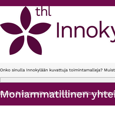
Hyppää pääsisältöön
Onko sinulla Innokylään kuvattuja toimintamalleja? Muist
Moniammatillinen yhtei
Etusivu
Toimintamallien haku
Moniammatillinen yhteistyö
Murupolku