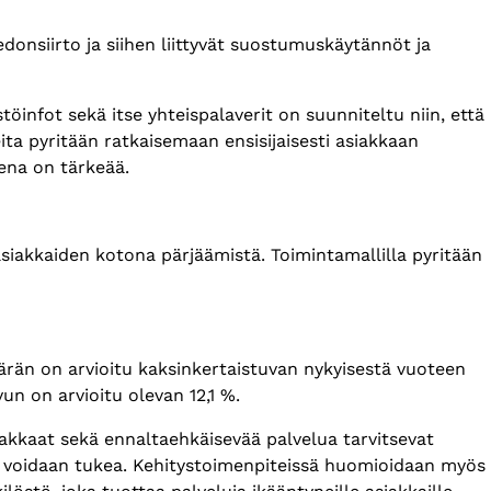
donsiirto ja siihen liittyvät suostumuskäytännöt ja
öinfot sekä itse yhteispalaverit on suunniteltu niin, että
ita pyritään ratkaisemaan ensisijaisesti asiakkaan
tena on tärkeää.
siakkaiden kotona pärjäämistä. Toimintamallilla pyritään
rän on arvioitu kaksinkertaistuvan nykyisestä vuoteen
n on arvioitu olevan 12,1 %.
akkaat sekä ennaltaehkäisevää palvelua tarvitsevat
ta voidaan tukea. Kehitystoimenpiteissä huomioidaan myös