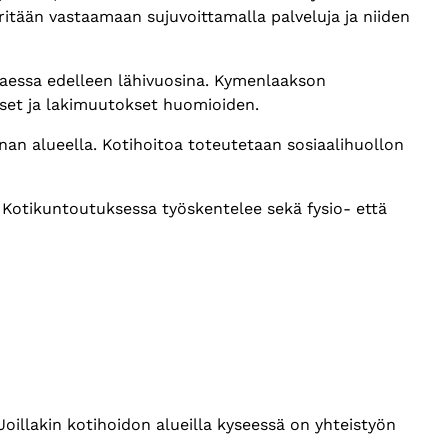
tään vastaamaan sujuvoittamalla palveluja ja niiden
vaessa edelleen lähivuosina. Kymenlaakson
ukset ja lakimuutokset huomioiden.
an alueella. Kotihoitoa toteutetaan sosiaalihuollon
 Kotikuntoutuksessa työskentelee sekä fysio- että
oillakin kotihoidon alueilla kyseessä on yhteistyön