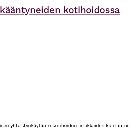
ikääntyneiden kotihoidossa
isen yhteistyökäytäntö kotihoidon asiakkaiden kuntoutust