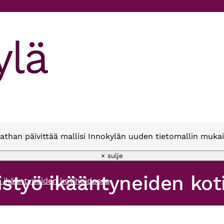
athan päivittää mallisi Innokylän uuden tietomallin mukai
× sulje
styö ikääntyneiden kot
 ikääntyneiden kotihoidossa