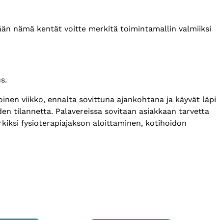
tään nämä kentät voitte merkitä toimintamallin valmiiksi
us.
oinen viikko, ennalta sovittuna ajankohtana ja käyvät läpi
n tilannetta. Palavereissa sovitaan asiakkaan tarvetta
erkiksi fysioterapiajakson aloittaminen, kotihoidon