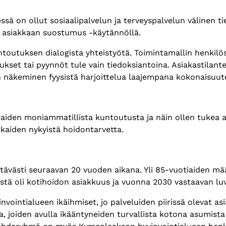
 on ollut sosiaalipalvelun ja terveyspalvelun välinen tie
sa asiakkaan suostumus -käytännöllä.
toutuksen dialogista yhteistyötä. Toimintamallin henkilöst
kset tai pyynnöt tule vain tiedoksiantoina. Asiakastilante
en näkeminen fyysistä harjoittelua laajempana kokonaisuu
aiden moniammatillista kuntoutusta ja näin ollen tukea a
kaiden nykyistä hoidontarvetta.
västi seuraavan 20 vuoden aikana. Yli 85-vuotiaiden mää
tä oli kotihoidon asiakkuus ja vuonna 2030 vastaavan luvu
ntialueen ikäihmiset, jo palveluiden piirissä olevat asi
ia, joiden avulla ikääntyneiden turvallista kotona asumis