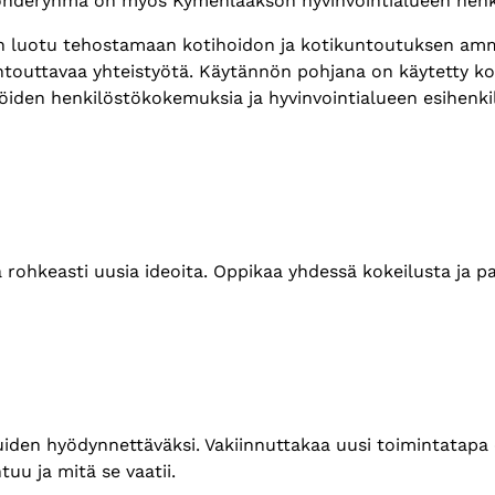
kohderyhmä on myös Kymenlaakson hyvinvointialueen henkilö
n luotu tehostamaan kotihoidon ja kotikuntoutuksen amma
ntouttavaa yhteistyötä. Käytännön pohjana on käytetty k
jöiden henkilöstökokemuksia ja hyvinvointialueen esihenki
a rohkeasti uusia ideoita. Oppikaa yhdessä kokeilusta ja p
uiden hyödynnettäväksi. Vakiinnuttakaa uusi toimintatapa o
uu ja mitä se vaatii.