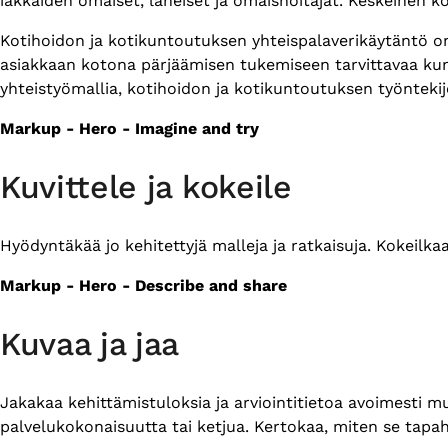
iäkkäiden omaiset, läheiset ja omaishoitajat. Keskeinen 
Kotihoidon ja kotikuntoutuksen yhteispalaverikäytäntö o
asiakkaan kotona pärjäämisen tukemiseen tarvittavaa ku
yhteistyömallia, kotihoidon ja kotikuntoutuksen työnteki
Markup - Hero - Imagine and try
Kuvittele ja kokeile
Hyödyntäkää jo kehitettyjä malleja ja ratkaisuja. Kokeilka
Markup - Hero - Describe and share
Kuvaa ja jaa
Jakakaa kehittämistuloksia ja arviointitietoa avoimesti m
palvelukokonaisuutta tai ketjua. Kertokaa, miten se tapaht