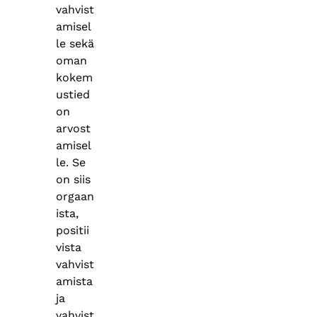
vahvist
amisel
le sekä
oman
kokem
ustied
on
arvost
amisel
le. Se
on siis
orgaan
ista,
positii
vista
vahvist
amista
ja
vahvist