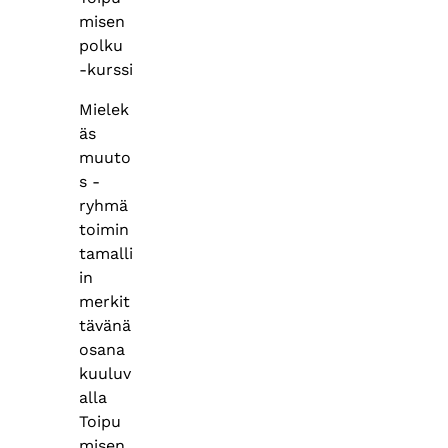
misen
polku
-kurssi
Mielek
äs
muuto
s -
ryhmä
toimin
tamalli
in
merkit
tävänä
osana
kuuluv
alla
Toipu
misen