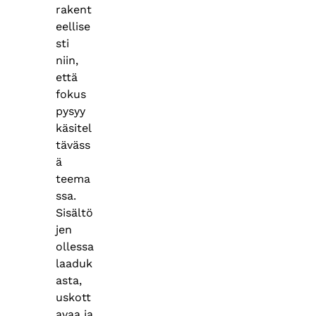
rakent
eellise
sti
niin,
että
fokus
pysyy
käsitel
täväss
ä
teema
ssa.
Sisältö
jen
ollessa
laaduk
asta,
uskott
avaa ja