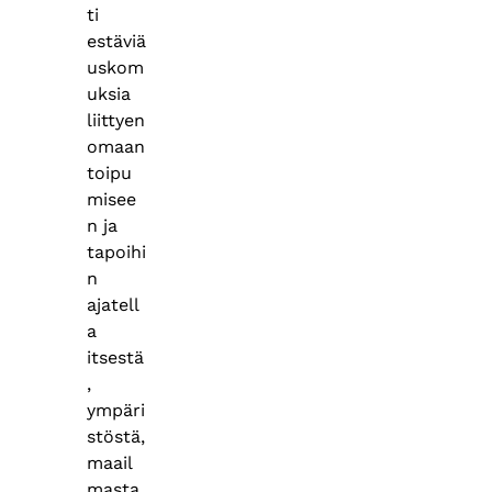
ti
estäviä
uskom
uksia
liittyen
omaan
toipu
misee
n ja
tapoihi
n
ajatell
a
itsestä
,
ympäri
stöstä,
maail
masta