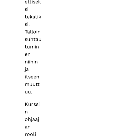
ettisek
si
tekstik
si.
Tällöin
suhtau
tumin
en
niihin
ja
itseen
muutt
uu.
Kurssi
n
ohjaaj
an
rooli