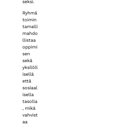
seksi.
Ryhmä
toimin
tamalli
mahdo
llistaa
oppimi
sen
sekä
yksilöll
isellä
että
sosiaal
isella
tasolla
, mikä
vahvist
aa