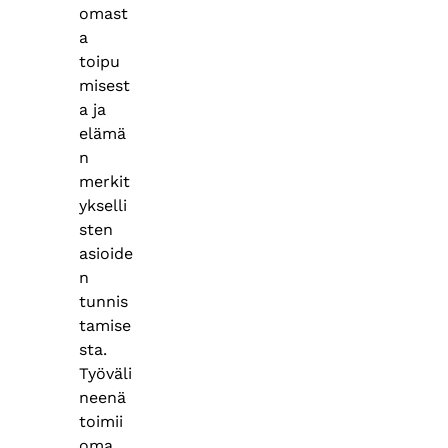
omast
a
toipu
misest
a ja
elämä
n
merkit
ykselli
sten
asioide
n
tunnis
tamise
sta.
Työväli
neenä
toimii
oma