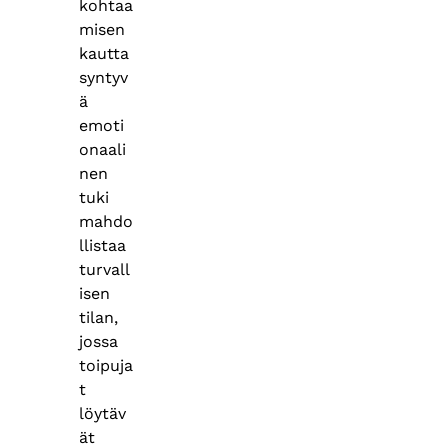
kohtaa
misen
kautta
syntyv
ä
emoti
onaali
nen
tuki
mahdo
llistaa
turvall
isen
tilan,
jossa
toipuja
t
löytäv
ät