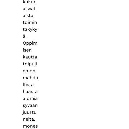
kokon
aisvalt
aista
toimin
takyky
ä.
Oppim
isen
kautta
toipuji
en on
mahdo
llista
haasta
a omia
syvään
juurtu
neita,
mones