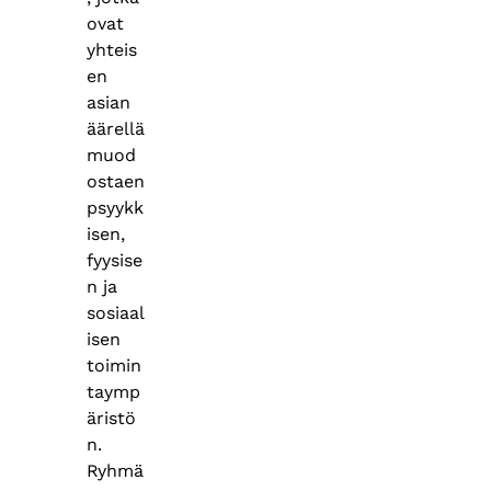
ovat
yhteis
en
asian
äärellä
muod
ostaen
psyykk
isen,
fyysise
n ja
sosiaal
isen
toimin
taymp
äristö
n.
Ryhmä