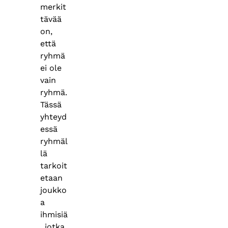
merkit
tävää
on,
että
ryhmä
ei ole
vain
ryhmä.
Tässä
yhteyd
essä
ryhmäl
lä
tarkoit
etaan
joukko
a
ihmisiä
, jotka