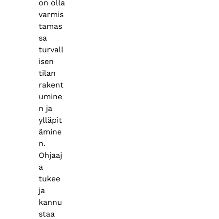
on olla
varmis
tamas
sa
turvall
isen
tilan
rakent
umine
n ja
ylläpit
ämine
n.
Ohjaaj
a
tukee
ja
kannu
staa