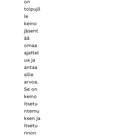
on
toipujil
le
keino
jäsent
ää
omaa
ajattel
ua ja
antaa
sille
arvoa.
Se on
keino
itsetu
ntemu
ksen ja
itsetu
nnon