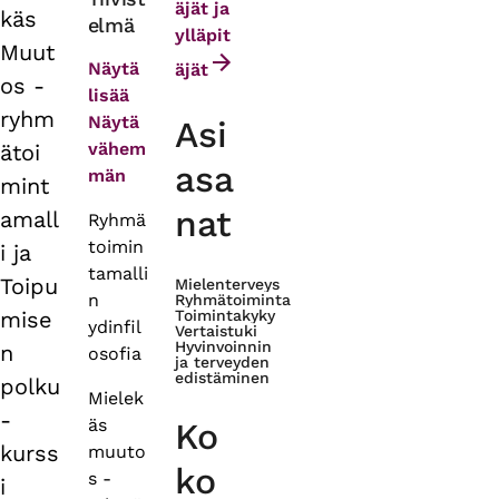
äjät ja
käs
elmä
tabs
ylläpit
Muut
Näytä
äjät
os -
lisää
ryhm
Näytä
Asi
vähem
ätoi
asa
män
mint
nat
amall
Ryhmä
toimin
i ja
tamalli
Toipu
Mielenterveys
n
Ryhmätoiminta
mise
Toimintakyky
ydinfil
Vertaistuki
Hyvinvoinnin
n
osofia
ja terveyden
edistäminen
polku
Mielek
-
äs
Ko
kurss
muuto
ko
s -
i