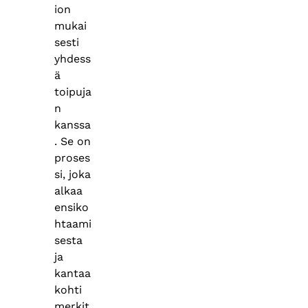
ion
mukai
sesti
yhdess
ä
toipuja
n
kanssa
. Se on
proses
si, joka
alkaa
ensiko
htaami
sesta
ja
kantaa
kohti
merkit