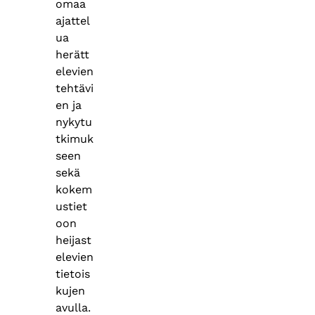
omaa
ajattel
ua
herätt
elevien
tehtävi
en ja
nykytu
tkimuk
seen
sekä
kokem
ustiet
oon
heijast
elevien
tietois
kujen
avulla.