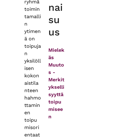
ryhmä
nai
toimin
tamalli
su
n
us
ytimen
ä on
toipuja
Mielek
n
äs
yksilöll
Muuto
isen
s -
kokon
Merkit
aistila
ykselli
nteen
syyttä
hahmo
toipu
ttamin
misee
en
n
toipu
misori
entaat