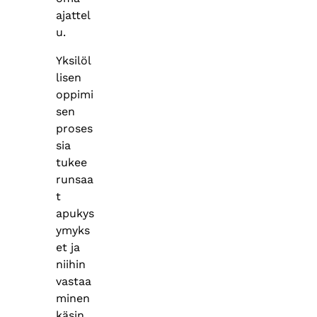
ajattel
u.
Yksilöl
lisen
oppimi
sen
proses
sia
tukee
runsaa
t
apukys
ymyks
et ja
niihin
vastaa
minen
käsin