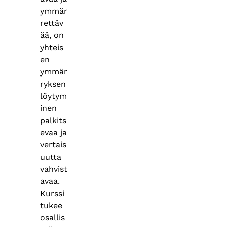
ymmär
rettäv
ää, on
yhteis
en
ymmär
ryksen
löytym
inen
palkits
evaa ja
vertais
uutta
vahvist
avaa.
Kurssi
tukee
osallis