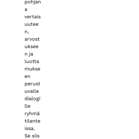
pohjan
a
vertais
uutee
n,
arvost
uksee
n ja
luotta
mukse
en
perust
uvalle
dialogi
lle
ryhmä
tilante
issa.
Se siis