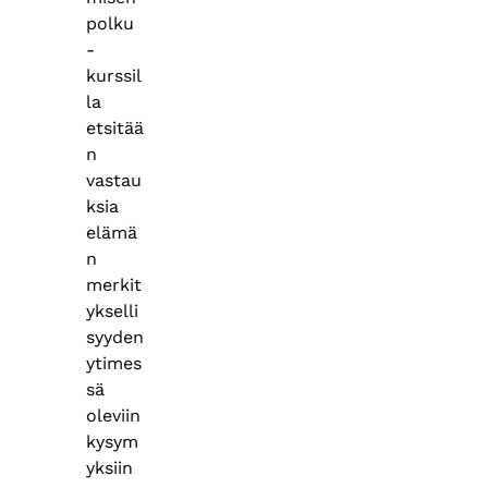
polku
-
kurssil
la
etsitää
n
vastau
ksia
elämä
n
merkit
ykselli
syyden
ytimes
sä
oleviin
kysym
yksiin