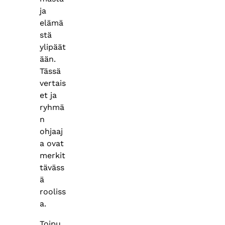
ja
elämä
stä
ylipäät
ään.
Tässä
vertais
et ja
ryhmä
n
ohjaaj
a ovat
merkit
täväss
ä
rooliss
a.
Toipu