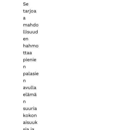
Se
tarjoa
a
mahdo
llisuud
en
hahmo
ttaa
pienie
n
palasie
n
avulla
elämä
n
suuria
kokon
aisuuk
sia ja