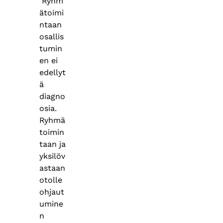
Ryhm
ätoimi
ntaan
osallis
tumin
en ei
edellyt
ä
diagno
osia.
Ryhmä
toimin
taan ja
yksilöv
astaan
otolle
ohjaut
umine
n