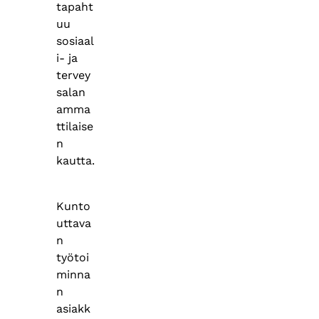
tapaht
uu
sosiaal
i- ja
tervey
salan
amma
ttilaise
n
kautta.
Kunto
uttava
n
työtoi
minna
n
asiakk