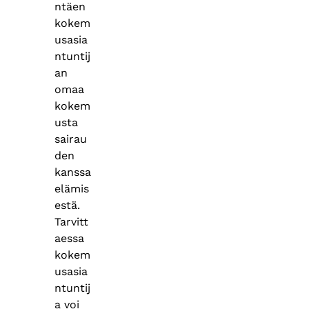
ntäen
kokem
usasia
ntuntij
an
omaa
kokem
usta
sairau
den
kanssa
elämis
estä.
Tarvitt
aessa
kokem
usasia
ntuntij
a voi