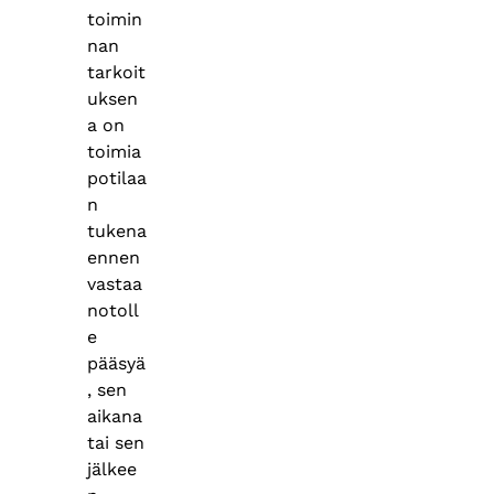
toimin
nan
tarkoit
uksen
a on
toimia
potilaa
n
tukena
ennen
vastaa
notoll
e
pääsyä
, sen
aikana
tai sen
jälkee