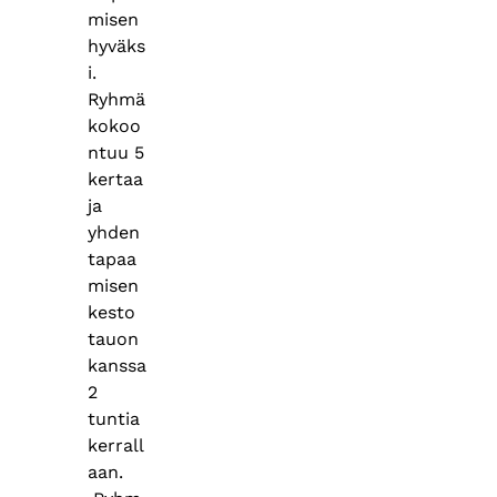
misen
hyväks
i.
Ryhmä
kokoo
ntuu 5
kertaa
ja
yhden
tapaa
misen
kesto
tauon
kanssa
2
tuntia
kerrall
aan.