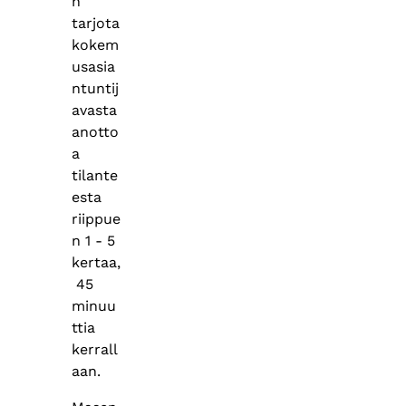
n
tarjota
kokem
usasia
ntuntij
avasta
anotto
a
tilante
esta
riippue
n 1 - 5
kertaa,
45
minuu
ttia
kerrall
aan.