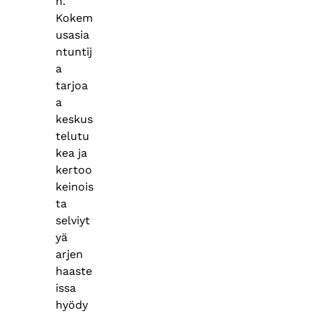
n.
Kokem
usasia
ntuntij
a
tarjoa
a
keskus
telutu
kea ja
kertoo
keinois
ta
selviyt
yä
arjen
haaste
issa
hyödy