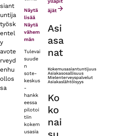
tabs
ylläpit
siant
Näytä
äjät
untija
lisää
työsk
Näytä
Asi
vähem
entel
asa
män
y
nat
avote
Tulevai
suude
rveyd
n
enhu
Kokemusasiantuntijuus
sote-
Asiakasosallisuus
ollos
Mielenterveyspalvelut
keskus
Asiakaslähtöisyys
sa
-
Ko
hankk
eessa
ko
pilotoi
tiin
nai
kokem
su
usasia