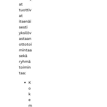
at
tuottiv
at
itsenäi
sesti
yksilöv
astaan
ottotoi
mintaa
sekä
ryhmä
toimin
taa:
K
o
k
e
m