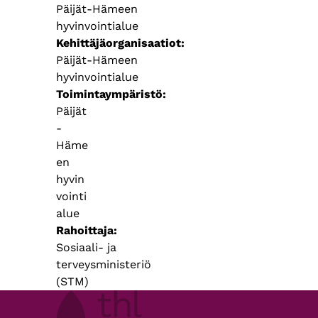
Päijät-Hämeen
hyvinvointialue
Kehittäjäorganisaatiot
Päijät-Hämeen
hyvinvointialue
Toimintaympäristö
Päijät
-
Häme
en
hyvin
vointi
alue
Rahoittaja
Sosiaali- ja
terveysministeriö
(STM)