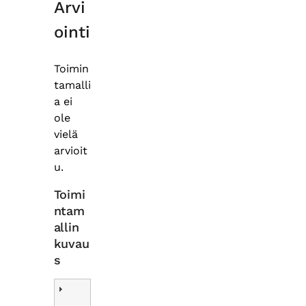
Arvi
ointi
Toimin
tamalli
a ei
ole
vielä
arvioit
u.
Toimi
ntam
allin
kuvau
s