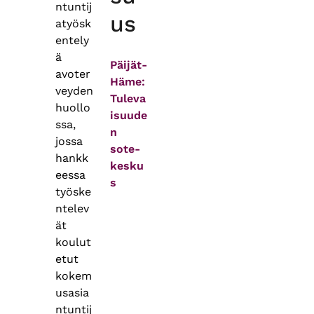
ntuntij
us
atyösk
entely
ä
Päijät-
avoter
Häme:
veyden
Tuleva
huollo
isuude
ssa,
n
jossa
sote-
hankk
kesku
eessa
s
työske
ntelev
ät
koulut
etut
kokem
usasia
ntuntij