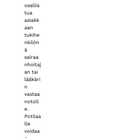
osallis
tua
asiakk
aan
tukihe
nkilön
ä
sairaa
nhoitaj
an tai
lääkäri
n
vastaa
notoll
e.
Potilaa
lle
voidaa