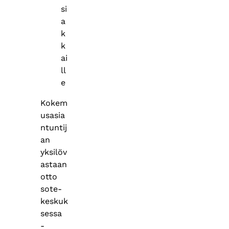
si
a
k
k
ai
ll
e
Kokem
usasia
ntuntij
an
yksilöv
astaan
otto
sote-
keskuk
sessa
-