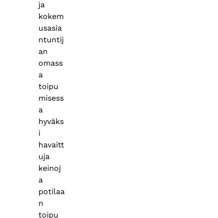
ja
kokem
usasia
ntuntij
an
omass
a
toipu
misess
a
hyväks
i
havaitt
uja
keinoj
a
potilaa
n
toipu