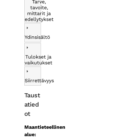
Tarve,
tavoite,
mittarit ja
edellytykset
Ydinsisältö
Tulokset ja
vaikutukset
Siirrettävyys
Taust
atied
ot
Maantieteellinen
alue