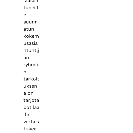
Masen
tuneill
e
suunn
atun
kokem
usasia
ntuntij
an
ryhmä
n
tarkoit
uksen
a on
tarjota
potilaa
lle
vertais
tukea