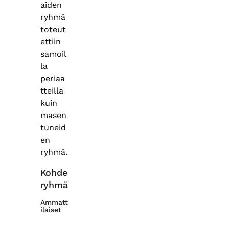
aiden
ryhmä
toteut
ettiin
samoil
la
periaa
tteilla
kuin
masen
tuneid
en
ryhmä.
Kohde
ryhmä
Ammatt
ilaiset