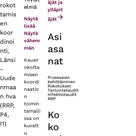
äjät ja
rokot
elmä
tabs
ylläpit
tamis
Näytä
äjät
en
lisää
koor
Näytä
Asi
vähem
dinoi
asa
män
nti,
nat
Länsi
Kausir
okotta
-
misen
Uude
Prosessien
koordi
kehittäminen
nmaa
Rokotukset
naatio
Tartuntataudit
Infektiotaudit
n hva
n
RRP
toimin
(RRP,
tamalli
Ko
P4,
ssa on
I1)
ko
kuvatt
u