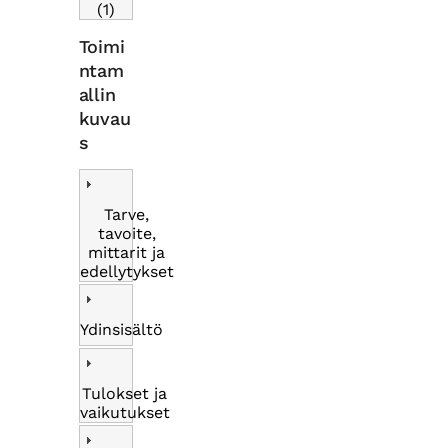
(1)
Toimi
ntam
allin
kuvau
s
Tarve,
tavoite,
mittarit ja
edellytykset
Ydinsisältö
Tulokset ja
vaikutukset