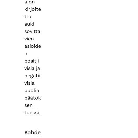
a on
kirjoite
ttu
auki
sovitta
vien
asioide
n
positii
visia ja
negatii
visia
puolia
päätök
sen
tueksi.
Kohde