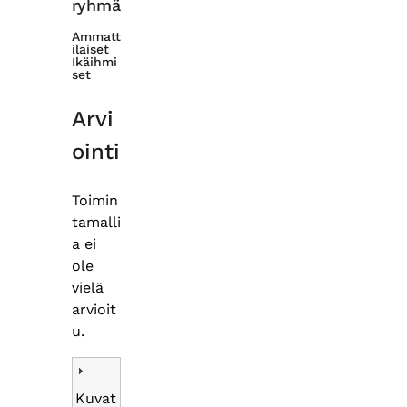
ryhmä
Ammatt
ilaiset
Ikäihmi
set
Arvi
ointi
Toimin
tamalli
a ei
ole
vielä
arvioit
u.
Kuvat