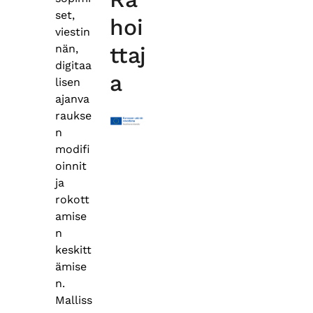
set,
hoi
viestin
nän,
ttaj
digitaa
a
lisen
ajanva
raukse
n
modifi
oinnit
ja
rokott
amise
n
keskitt
ämise
n.
Malliss