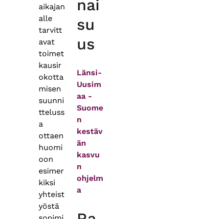
nai
aikajan
alle
su
tarvitt
us
avat
toimet
kausir
Länsi-
okotta
Uusim
misen
aa -
suunni
Suome
tteluss
n
a
kestäv
ottaen
än
huomi
kasvu
oon
n
esimer
ohjelm
kiksi
a
yhteist
yöstä
Ra
sopimi