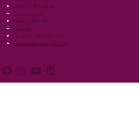
Ohjeita käyttäjille
Yhteystiedot
Tilaa uutiskirje
Palaute
Palvelun käyttöehdot
Saavutettavuusseloste