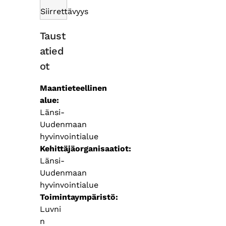
Siirrettävyys
Taust
atied
ot
Maantieteellinen
alue
Länsi-
Uudenmaan
hyvinvointialue
Kehittäjäorganisaatiot
Länsi-
Uudenmaan
hyvinvointialue
Toimintaympäristö
Luvni
n