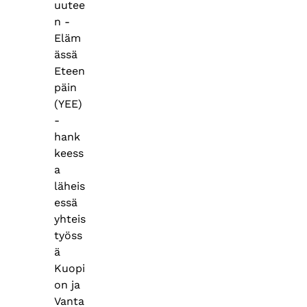
uutee
n -
Eläm
ässä
Eteen
päin
(YEE)
-
hank
keess
a
läheis
essä
yhteis
työss
ä
Kuopi
on ja
Vanta