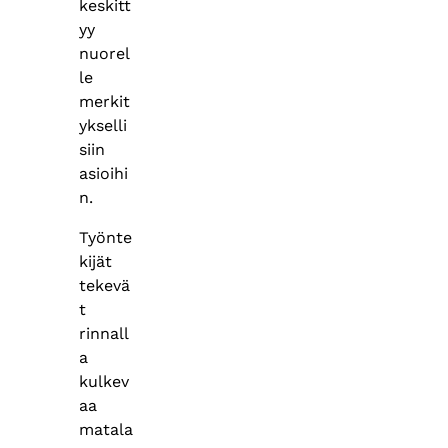
keskitt
yy
nuorel
le
merkit
ykselli
siin
asioihi
n.
Työnte
kijät
tekevä
t
rinnall
a
kulkev
aa
matala