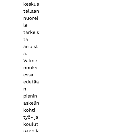
keskus
tellaan
nuorel
le
tärkeis
tä
asioist
a.
Valme
nnuks
essa
edetää
n
pienin
askelin
kohti
työ- ja
koulut
uspolk