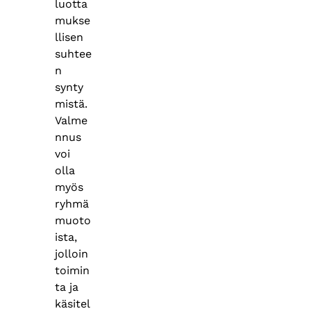
luotta
mukse
llisen
suhtee
n
synty
mistä.
Valme
nnus
voi
olla
myös
ryhmä
muoto
ista,
jolloin
toimin
ta ja
käsitel