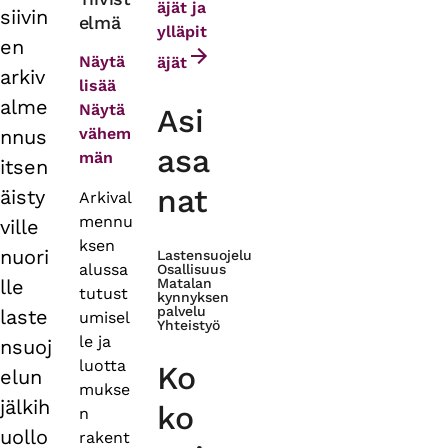
äjät ja
siivin
elmä
tabs
ylläpit
en
Näytä
äjät
arkiv
lisää
alme
Näytä
Asi
vähem
nnus
asa
män
itsen
nat
äisty
Arkival
mennu
ville
ksen
nuori
Lastensuojelu
alussa
Osallisuus
lle
Matalan
tutust
kynnyksen
palvelu
laste
umisel
Yhteistyö
le ja
nsuoj
luotta
Ko
elun
mukse
jälkih
ko
n
uollo
rakent