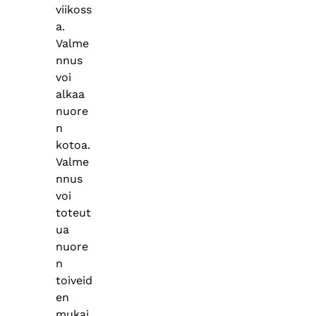
viikoss
a.
Valme
nnus
voi
alkaa
nuore
n
kotoa.
Valme
nnus
voi
toteut
ua
nuore
n
toiveid
en
mukai