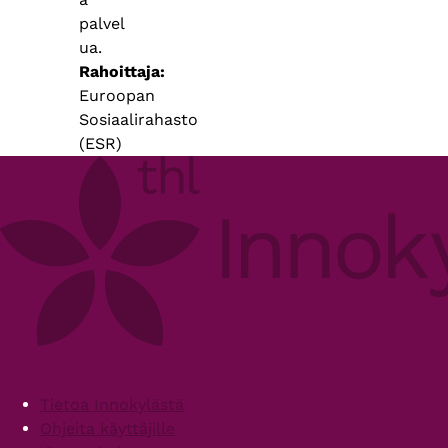
palvel
ua.
Rahoittaja
Euroopan
Sosiaalirahasto
(ESR)
Footer
Tietoa Innokylästä
Ohjeita käyttäjille