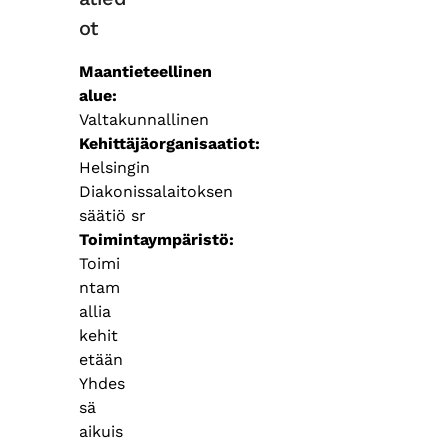
ot
Maantieteellinen
alue
Valtakunnallinen
Kehittäjäorganisaatiot
Helsingin
Diakonissalaitoksen
säätiö sr
Toimintaympäristö
Toimi
ntam
allia
kehit
etään
Yhdes
sä
aikuis