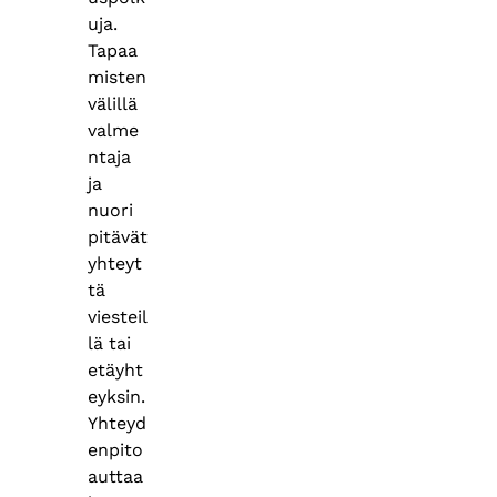
uja.
Tapaa
misten
välillä
valme
ntaja
ja
nuori
pitävät
yhteyt
tä
viesteil
lä tai
etäyht
eyksin.
Yhteyd
enpito
auttaa