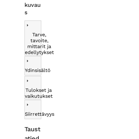
kuvau
s
Tarve,
tavoite,
mittarit ja
edellytykset
Ydinsisältö
Tulokset ja
vaikutukset
Siirrettävyys
Taust
atied