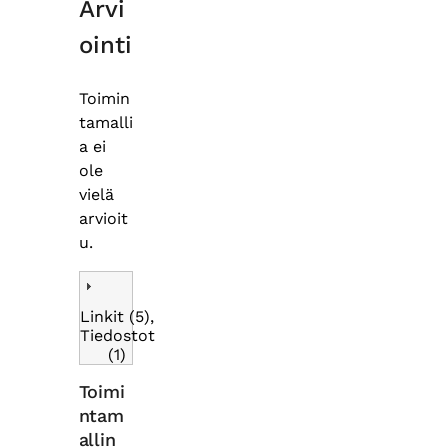
Arvi
ointi
Toimin
tamalli
a ei
ole
vielä
arvioit
u.
Linkit (5),
Tiedostot
(1)
Toimi
ntam
allin