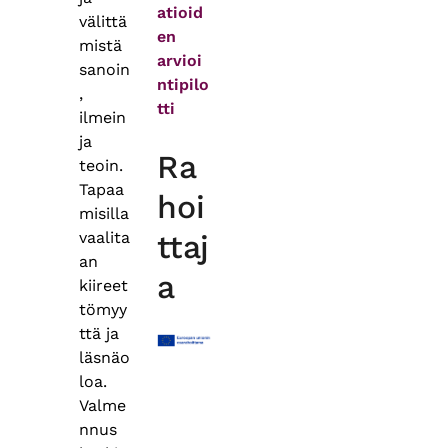
atioid
välittä
en
mistä
arvioi
sanoin
ntipilo
,
tti
ilmein
ja
Ra
teoin.
Tapaa
hoi
misilla
vaalita
ttaj
an
a
kiireet
tömyy
ttä ja
läsnäo
loa.
Valme
nnus