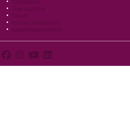
Yhteystiedot
Tilaa uutiskirje
Palaute
Palvelun käyttöehdot
Saavutettavuusseloste