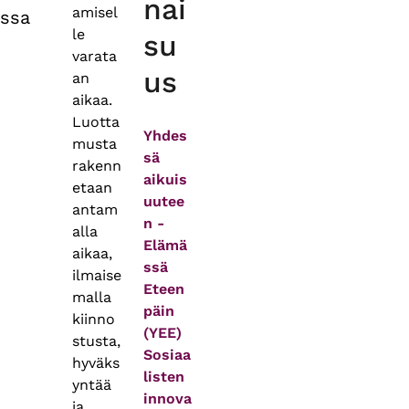
nai
amisel
ssa
le
su
varata
us
an
aikaa.
Luotta
Yhdes
musta
sä
rakenn
aikuis
etaan
uutee
antam
n -
alla
Elämä
aikaa,
ssä
ilmaise
Eteen
malla
päin
kiinno
(YEE)
stusta,
Sosiaa
hyväks
listen
yntää
innova
ja