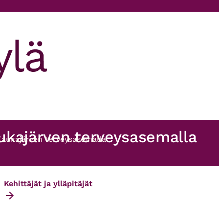
ukajärven terveysasemalla
Kaukajärven terveysasemalla
Kehittäjät ja ylläpitäjät