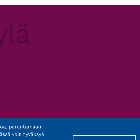
töä, parantamaan
ässä voit hyväksyä