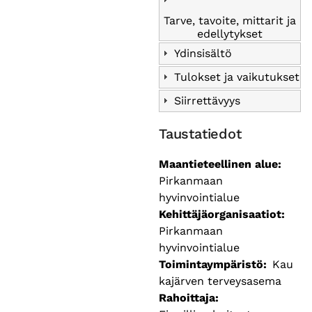
Tarve, tavoite, mittarit ja
edellytykset
Ydinsisältö
Tulokset ja vaikutukset
Siirrettävyys
Taustatiedot
Maantieteellinen alue
Pirkanmaan
hyvinvointialue
Kehittäjäorganisaatiot
Pirkanmaan
hyvinvointialue
Toimintaympäristö
Kau
kajärven terveysasema
Rahoittaja