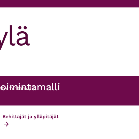
oimintamalli
ätoimintamalli
Kehittäjät ja ylläpitäjät