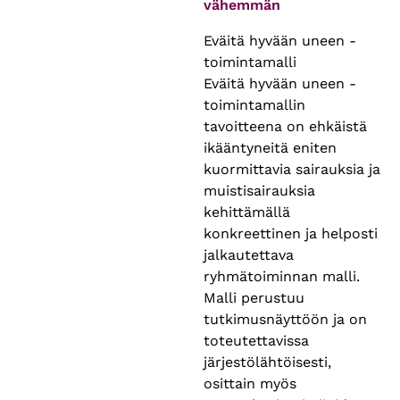
vähemmän
Eväitä hyvään uneen -
toimintamalli
Eväitä hyvään uneen -
toimintamallin
tavoitteena on ehkäistä
ikääntyneitä eniten
kuormittavia sairauksia ja
muistisairauksia
kehittämällä
konkreettinen ja helposti
jalkautettava
ryhmätoiminnan malli.
Malli perustuu
tutkimusnäyttöön ja on
toteutettavissa
järjestölähtöisesti,
osittain myös