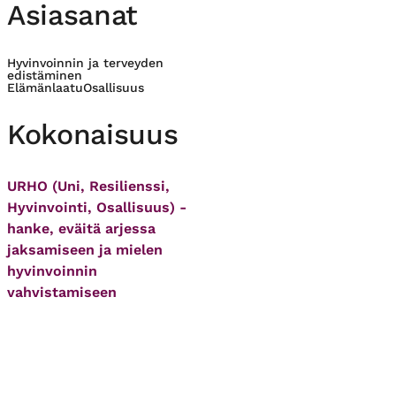
Asiasanat
Hyvinvoinnin ja terveyden
edistäminen
Elämänlaatu
Osallisuus
Kokonaisuus
URHO (Uni, Resilienssi,
Hyvinvointi, Osallisuus) -
hanke, eväitä arjessa
jaksamiseen ja mielen
hyvinvoinnin
vahvistamiseen