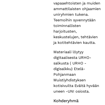
vapaaehtoisten ja muiden
ammattilaisten ohjaamien
uniryhmien tukena.
Teemoihin syvennytään
toiminnallisten
harjoitusten,
keskustelujen, tehtävien
ja kotitehtävien kautta.
Materiaali löytyy
digitaalisesta URHO-
salkusta ( URHO -
digisalkku) Etelä-
Pohjanmaan
Muistiyhdistyksen
kotisivuilta Eväitä hyvään
uneen -UNI osiosta.
Kohderyhmä