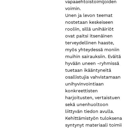
vapaaehtoistoimijoiden
voimin.
Unen ja levon teemat
nostetaan keskeiseen
rooliin, sillä unihäiriöt
ovat paitsi itsenäinen
terveydellinen haaste,
myös yhteydessä moniin
muihin sairauksiin. Eväitä
hyvään uneen -ryhmissä
tuetaan ikääntyneitä
osallistujia vahvistamaan
unihyvinvointiaan
konkreettisten
harjoitusten, vertaistuen
sekä unenhuoltoon
liittyvän tiedon avulla.
Kehittämistyön tuloksena
syntynyt materiaali toimii