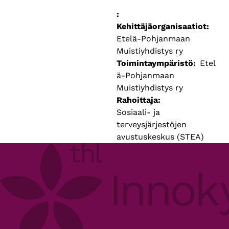
Kehittäjäorganisaatiot
Etelä-Pohjanmaan
Muistiyhdistys ry
Toimintaympäristö
Etel
ä-Pohjanmaan
Muistiyhdistys ry
Rahoittaja
Sosiaali- ja
terveysjärjestöjen
avustuskeskus (STEA)