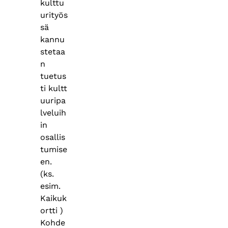
kulttu
urityös
sä
kannu
stetaa
n
tuetus
ti kultt
uuripa
lveluih
in
osallis
tumise
en.
(ks.
esim.
Kaikuk
ortti )
Kohde