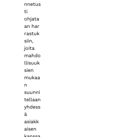
nnetus
ti
ohjata
an har
rastuk
siin,
joita
mahdo
llisuuk
sien
mukaa
n
suunni
tellaan
yhdess
ä
asiakk
aisen
kanssa