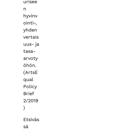
urisee
n
hyvinv
ointi-,
yhden
vertais
uus- ja
tasa-
arvoty
öhön.
(ArtsE
qual
Policy
Brief
2/2019
)
Etsiväs
sä