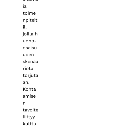
ia
toime
npiteit
ä,
joilla h
uono-
osaisu
uden
skenaa
riota
torjuta
an.
Kohta
amise
n
tavoite
liittyy
kulttu