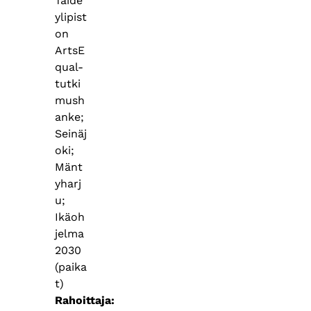
Taide
ylipist
on
ArtsE
qual-
tutki
mush
anke;
Seinäj
oki;
Mänt
yharj
u;
Ikäoh
jelma
2030
(paika
t)
Rahoittaja