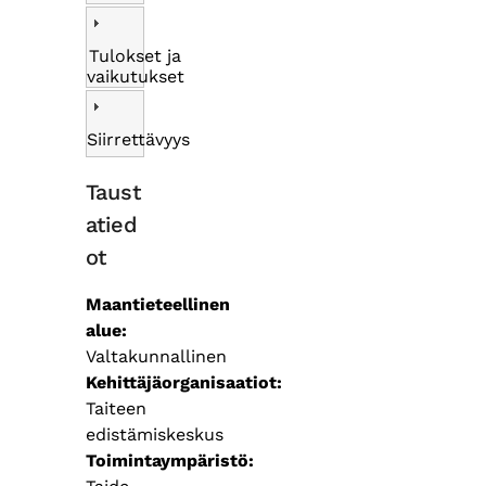
Tulokset ja
vaikutukset
Siirrettävyys
Taust
atied
ot
Maantieteellinen
alue
Valtakunnallinen
Kehittäjäorganisaatiot
Taiteen
edistämiskeskus
Toimintaympäristö