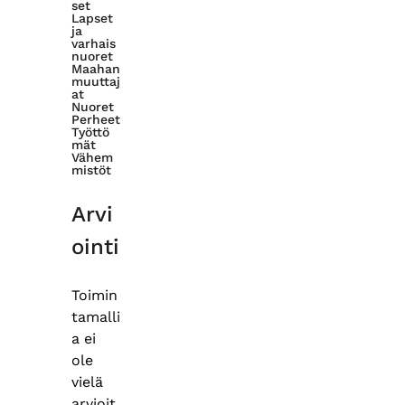
set
Lapset
ja
varhais
nuoret
Maahan
muuttaj
at
Nuoret
Perheet
Työttö
mät
Vähem
mistöt
Arvi
ointi
Toimin
tamalli
a ei
ole
vielä
arvioit