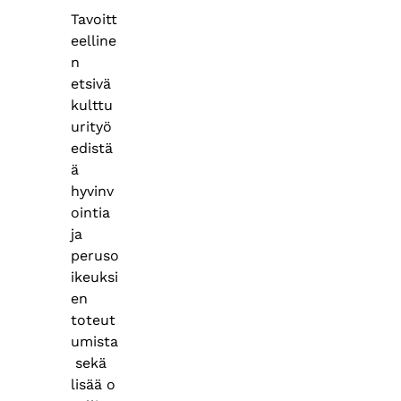
Tavoitt
eelline
n
etsivä
kulttu
urityö
edistä
ä
hyvinv
ointia
ja
peruso
ikeuksi
en
toteut
umista
sekä
lisää o