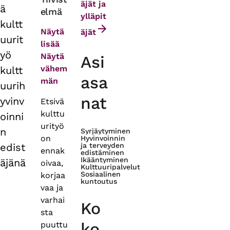
äjät ja
ä
elmä
tabs
ylläpit
kultt
Näytä
äjät
uurit
lisää
yö
Näytä
Asi
vähem
kultt
asa
män
uurih
nat
yvinv
Etsivä
kulttu
oinni
urityö
n
Syrjäytyminen
on
Hyvinvoinnin
edist
ja terveyden
ennak
edistäminen
Ikääntyminen
äjänä
oivaa,
Kulttuuripalvelut
Sosiaalinen
korjaa
kuntoutus
vaa ja
varhai
Ko
sta
ko
puuttu