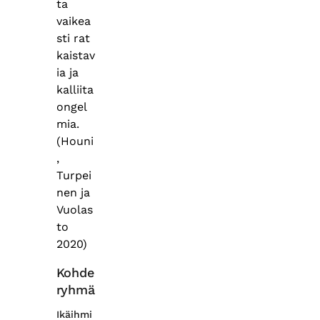
ta
vaikea
sti rat
kaistav
ia ja
kalliita
ongel
mia.
(Houni
,
Turpei
nen ja
Vuolas
to
2020)
Kohde
ryhmä
Ikäihmi