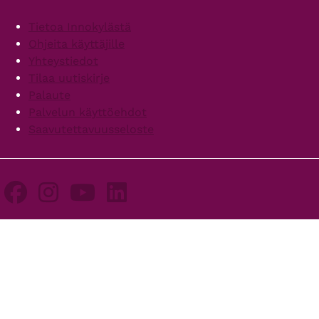
Footer
Tietoa Innokylästä
Ohjeita käyttäjille
Yhteystiedot
Tilaa uutiskirje
Palaute
Palvelun käyttöehdot
Saavutettavuusseloste