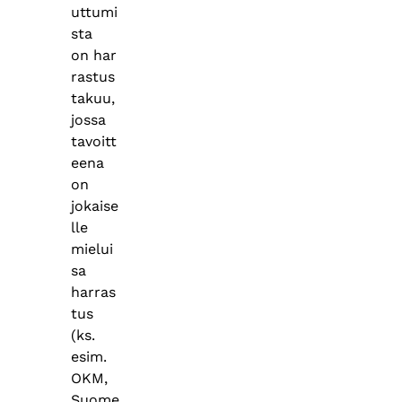
uttumi
sta
on har
rastus
takuu,
jossa
tavoitt
eena
on
jokaise
lle
mielui
sa
harras
tus
(ks.
esim.
OKM,
Suome