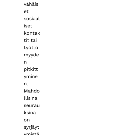
vähäis
et
sosiaal
iset
kontak
tit tai
työttö
myyde
n
pitkitt
ymine
n.
Mahdo
llisina
seurau
ksina
on
syrjäyt
ymistä