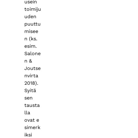
usein
toimiju
uden
puuttu
misee
n (ks.
esim.
Salone
n &
Joutse
nvirta
2018).
Syitä
sen
tausta
lla
ovat e
simerk
iksi