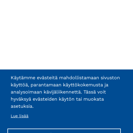
Käytämme evästeitä mahdollistamaan sivuston
käyttöä, parantamaan käyttökokemusta ja
analysoimaan kävijäliikennettä. Tässä voit
hyväksyä evästeiden käytön tai muokata
asetuksia.
Lue lisää