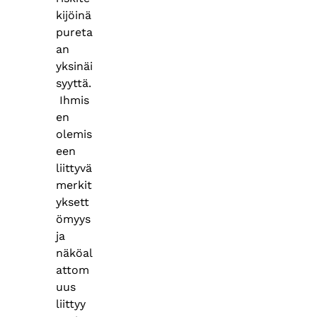
kijöinä
pureta
an
yksinäi
syyttä.
Ihmis
en
olemis
een
liittyvä
merkit
yksett
ömyys
ja
näköal
attom
uus
liittyy