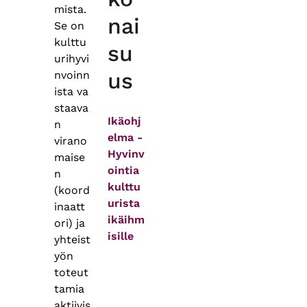
mista.
nai
Se on
kulttu
su
urihyvi
us
nvoinn
ista va
staava
Ikäohj
n
elma -
virano
Hyvinv
maise
ointia
n
kulttu
(koord
urista
inaatt
ikäihm
ori) ja
isille
yhteist
yön
toteut
tamia
aktiivis