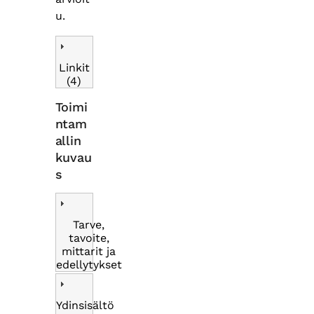
u.
Linkit
(4)
Toimi
ntam
allin
kuvau
s
Tarve,
tavoite,
mittarit ja
edellytykset
Ydinsisältö