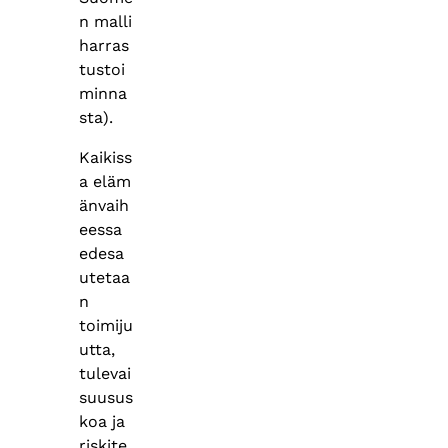
n malli
harras
tustoi
minna
sta).
Kaikiss
a eläm
änvaih
eessa
edesa
utetaa
n
toimiju
utta,
tulevai
suusus
koa ja
riskite