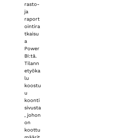
rasto-
ja
raport
ointira
tkaisu
a
Power
BI:tä.
Tilann
etyöka
lu
koostu
u
koonti
sivusta
, johon
on
koottu
määrit