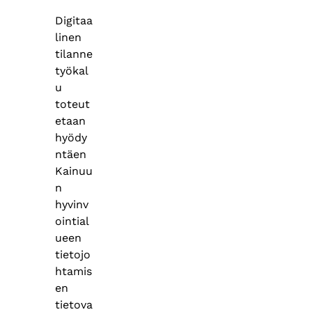
Digitaa
linen
tilanne
työkal
u
toteut
etaan
hyödy
ntäen
Kainuu
n
hyvinv
ointial
ueen
tietojo
htamis
en
tietova