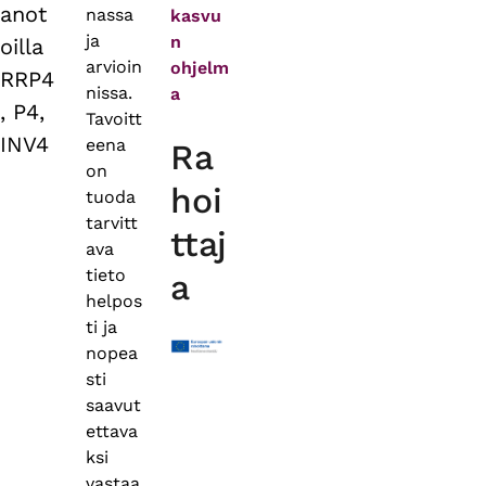
anot
nassa
kasvu
ja
n
oilla
arvioin
ohjelm
RRP4
nissa.
a
, P4,
Tavoitt
INV4
eena
Ra
on
hoi
tuoda
tarvitt
ttaj
ava
tieto
a
helpos
ti ja
nopea
sti
saavut
ettava
ksi
vastaa