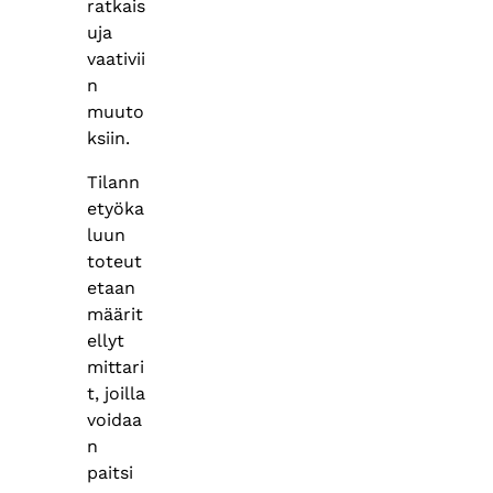
ratkais
uja
vaativii
n
muuto
ksiin.
Tilann
etyöka
luun
toteut
etaan
määrit
ellyt
mittari
t, joilla
voidaa
n
paitsi