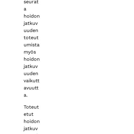
seurat
a
hoidon
jatkuv
uuden
toteut
umista
myös
hoidon
jatkuv
uuden
vaikutt
avuutt
a.
Toteut
etut
hoidon
jatkuv