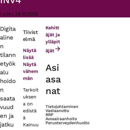
INV4
Luotu 29.01.2025
Kehitt
Digita
Primary
Tiivist
äjät ja
aline
elmä
tabs
ylläpit
n
Näytä
äjät
tilann
lisää
etyök
Näytä
Asi
vähem
alu
asa
män
hoido
nat
n
Tarkoit
uksen
saata
a on
vuud
Tietojohtaminen
edistä
Vastaanotto
en ja
RRP
ä
Avosairaanhoito
Perusterveydenhuolto
jatku
Kainuu