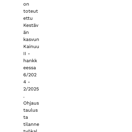
on
toteut
ettu
Kestäv
än
kasvun
Kainuu
II -
hankk
eessa
6/202
4 -
2/2025
.
Ohjaus
taulus
ta
tilanne
työkal