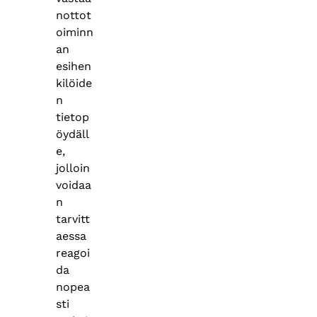
nottot
oiminn
an
esihen
kilöide
n
tietop
öydäll
e,
jolloin
voidaa
n
tarvitt
aessa
reagoi
da
nopea
sti