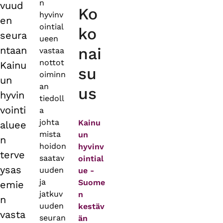
n
vuud
Ko
hyvinv
en
ointial
ko
seura
ueen
ntaan
nai
vastaa
nottot
Kainu
su
oiminn
un
an
us
hyvin
tiedoll
vointi
a
johta
Kainu
aluee
mista
un
n
hoidon
hyvinv
terve
saatav
ointial
ysas
uuden
ue -
ja
Suome
emie
jatkuv
n
n
uuden
kestäv
vasta
seuran
än