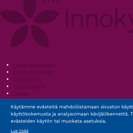
Footer
Tietoa Innokylästä
Ohjeita käyttäjille
Yhteystiedot
Tilaa uutiskirje
Palaute
Palvelun käyttöehdot
Käytämme evästeitä mahdollistamaan sivuston käyt
Saavutettavuusseloste
käyttökokemusta ja analysoimaan kävijäliikennettä. T
evästeiden käytön tai muokata asetuksia.
Lue lisää