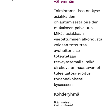
vähemmän
Toimintamallissa on kyse
asiakkaiden
ohjautumisesta oireiden
mukaiseen palveluun.
Mikäli asiakkaan
vieroittuminen alkoholista
voidaan toteuttaa
avohoitona se
toteutetaan
terveysasemalla, mikäli
oirekuva on haastavampi
tulee laitosvieroitus
todennäköisesti
kyseeseen.
Kohderyhmä
Ikäihmiset
Koko väestö