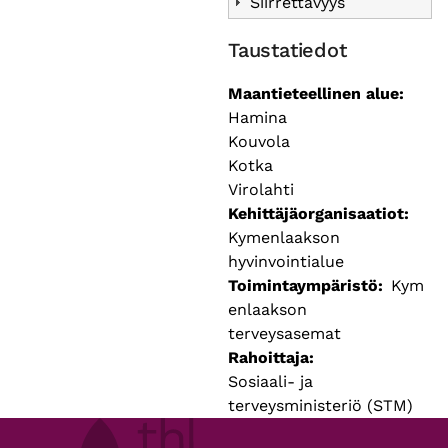
Siirrettävyys
Taustatiedot
Maantieteellinen alue
Hamina
Kouvola
Kotka
Virolahti
Kehittäjäorganisaatiot
Kymenlaakson
hyvinvointialue
Toimintaympäristö
Kym
enlaakson
terveysasemat
Rahoittaja
Sosiaali- ja
terveysministeriö (STM)