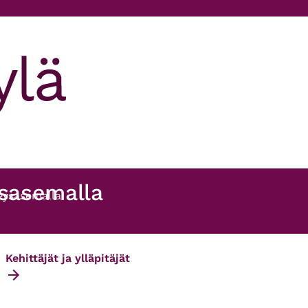
ysasemalla
veysasemalla
Kehittäjät ja ylläpitäjät