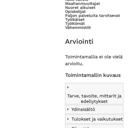
Maahanmuuttajat
Nuoret aikuiset
Opiskelijat
Paljon palveluita tarvitsevat
Työikäiset
Työttömät
Vähemmistöt
Arviointi
Toimintamallia ei ole vielä
arvioitu.
Toimintamallin kuvaus
Tarve, tavoite, mittarit ja
edellytykset
Ydinsisältö
Tulokset ja vaikutukset