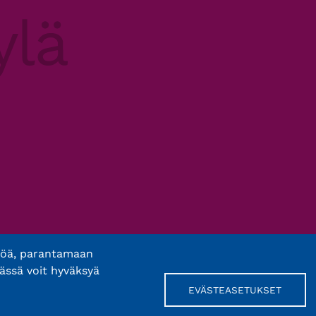
töä, parantamaan
ässä voit hyväksyä
EVÄSTEASETUKSET