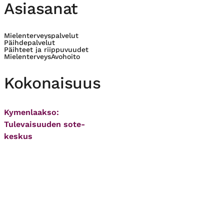
Asiasanat
Mielenterveyspalvelut
Päihdepalvelut
Päihteet ja riippuvuudet
Mielenterveys
Avohoito
Kokonaisuus
Kymenlaakso:
Tulevaisuuden sote-
keskus