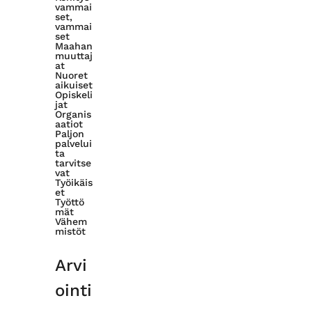
vammai
set,
vammai
set
Maahan
muuttaj
at
Nuoret
aikuiset
Opiskeli
jat
Organis
aatiot
Paljon
palvelui
ta
tarvitse
vat
Työikäis
et
Työttö
mät
Vähem
mistöt
Arvi
ointi