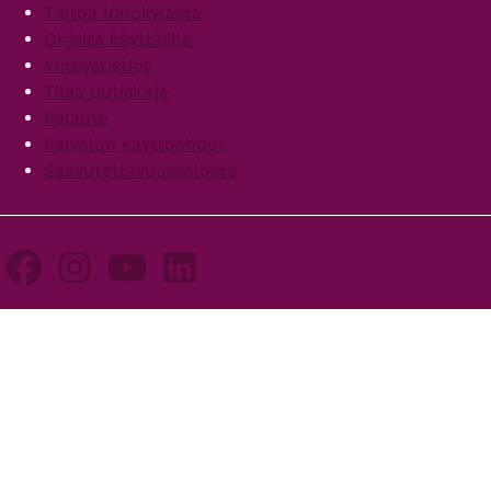
Footer
Tietoa Innokylästä
Ohjeita käyttäjille
Yhteystiedot
Tilaa uutiskirje
Palaute
Palvelun käyttöehdot
Saavutettavuusseloste