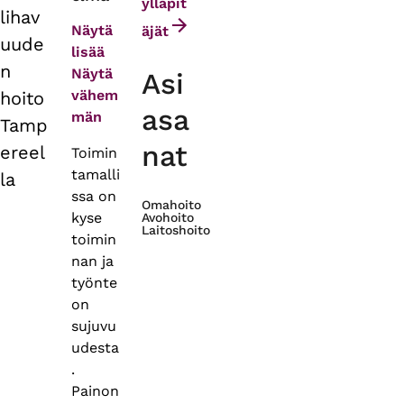
tabs
ylläpit
lihav
Näytä
äjät
uude
lisää
n
Näytä
Asi
vähem
hoito
asa
män
Tamp
nat
ereel
Toimin
tamalli
la
ssa on
Omahoito
kyse
Avohoito
Laitoshoito
toimin
nan ja
työnte
on
sujuvu
udesta
.
Painon