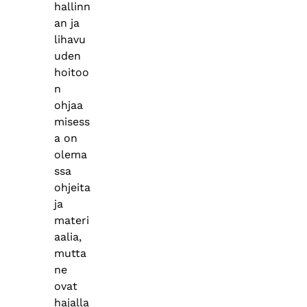
hallinn
an ja
lihavu
uden
hoitoo
n
ohjaa
misess
a on
olema
ssa
ohjeita
ja
materi
aalia,
mutta
ne
ovat
hajalla