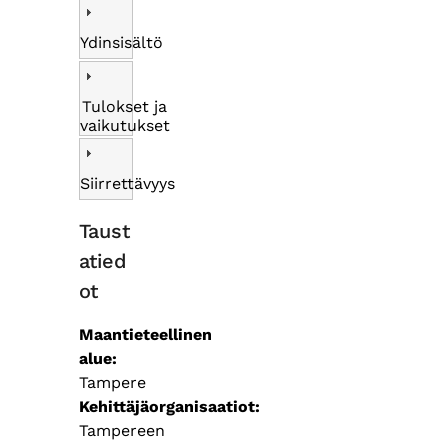
Ydinsisältö
Tulokset ja
vaikutukset
Siirrettävyys
Taust
atied
ot
Maantieteellinen
alue
Tampere
Kehittäjäorganisaatiot
Tampereen