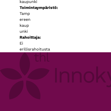
kaupunki
Toimintaympäristö
Tamp
ereen
kaup
unki
Rahoittaja
Ei
erillisrahoitusta