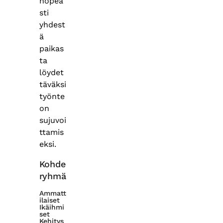
nopea
sti
yhdest
ä
paikas
ta
löydet
täväksi
työnte
on
sujuvoi
ttamis
eksi.
Kohde
ryhmä
Ammatt
ilaiset
Ikäihmi
set
Kehitys