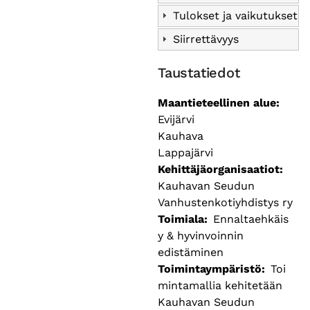
Tulokset ja vaikutukset
Siirrettävyys
Taustatiedot
Maantieteellinen alue
Evijärvi
Kauhava
Lappajärvi
Kehittäjäorganisaatiot
Kauhavan Seudun
Vanhustenkotiyhdistys ry
Toimiala
Ennaltaehkäis
y & hyvinvoinnin
edistäminen
Toimintaympäristö
Toi
mintamallia kehitetään
Kauhavan Seudun