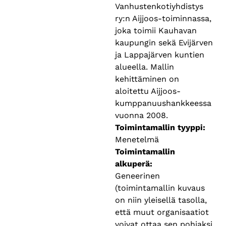
Vanhustenkotiyhdistys
ry:n Aijjoos-toiminnassa,
joka toimii Kauhavan
kaupungin sekä Evijärven
ja Lappajärven kuntien
alueella. Mallin
kehittäminen on
aloitettu Aijjoos-
kumppanuushankkeessa
vuonna 2008.
Toimintamallin tyyppi
Menetelmä
Toimintamallin
alkuperä
Geneerinen
(toimintamallin kuvaus
on niin yleisellä tasolla,
että muut organisaatiot
voivat ottaa sen pohjaksi