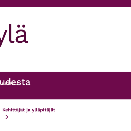
uudesta
isuudesta
Kehittäjät ja ylläpitäjät