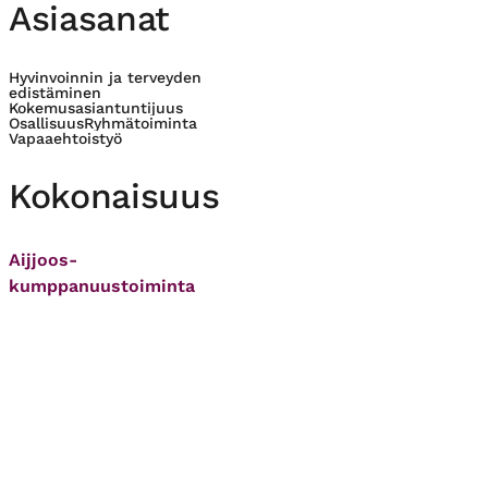
Asiasanat
Hyvinvoinnin ja terveyden
edistäminen
Kokemusasiantuntijuus
Osallisuus
Ryhmätoiminta
Vapaaehtoistyö
Kokonaisuus
Aijjoos-
kumppanuustoiminta