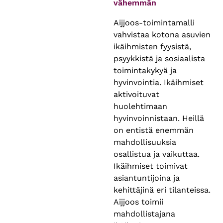
vähemmän
Aijjoos-toimintamalli
vahvistaa kotona asuvien
ikäihmisten fyysistä,
psyykkistä ja sosiaalista
toimintakykyä ja
hyvinvointia. Ikäihmiset
aktivoituvat
huolehtimaan
hyvinvoinnistaan. Heillä
on entistä enemmän
mahdollisuuksia
osallistua ja vaikuttaa.
Ikäihmiset toimivat
asiantuntijoina ja
kehittäjinä eri tilanteissa.
Aijjoos toimii
mahdollistajana