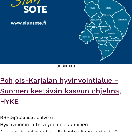
Julkaistu
Pohjois-Karjalan hyvinvointialue -
Suomen kestävän kasvun ohjelma,
HYKE
RRP
Digitaaliset palvelut
Hyvinvoinnin ja terveyden edistäminen
Asiakas- ja palveluohjaus
Rakenteellinen sosiaalityö