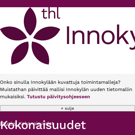
Hyppää pääsisältöön
Onko sinulla Innokylään kuvattuja toimintamalleja?
Muistathan päivittää mallisi Innokylän uuden tietomallin
mukaisiksi.
Tutustu päivitysohjeeseen
× sulje
Kokonaisuudet
Etusivu
Kokonaisuudet
Murupolku