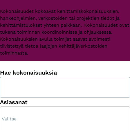
Kokonaisuudet kokoavat kehittämiskokonaisuuksien,
hankeohjelmien, verkostoiden tai projektien tiedot ja
kehittämistulokset yhteen paikkaan. Kokonaisuudet ovat
tukena toiminnan koordinoinnissa ja ohjauksessa.
Kokonaisuuksien avulla toimijat saavat avoimesti
tiivistettyä tietoa laajojen kehittäjäverkostoiden
toiminnasta.
Hae kokonaisuuksia
Asiasanat