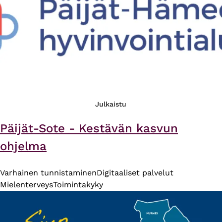
Julkaistu
Päijät-Sote - Kestävän kasvun
ohjelma
Varhainen tunnistaminen
Digitaaliset palvelut
Mielenterveys
Toimintakyky