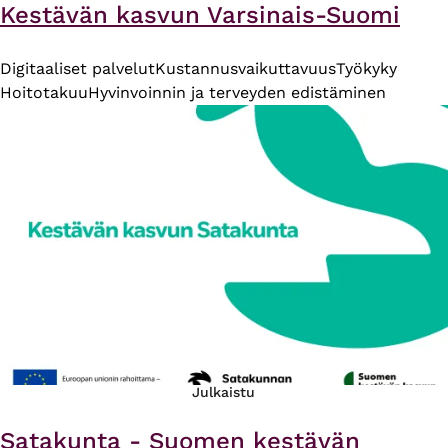
Kestävän kasvun Varsinais-Suomi
Digitaaliset palvelut
Kustannusvaikuttavuus
Työkyky
Hoitotakuu
Hyvinvoinnin ja terveyden edistäminen
Julkaistu
Satakunta - Suomen kestävän