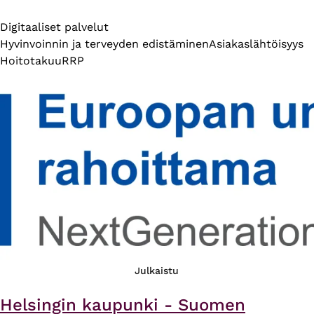
Digitaaliset palvelut
Hyvinvoinnin ja terveyden edistäminen
Asiakaslähtöisyys
Hoitotakuu
RRP
Julkaistu
Helsingin kaupunki - Suomen