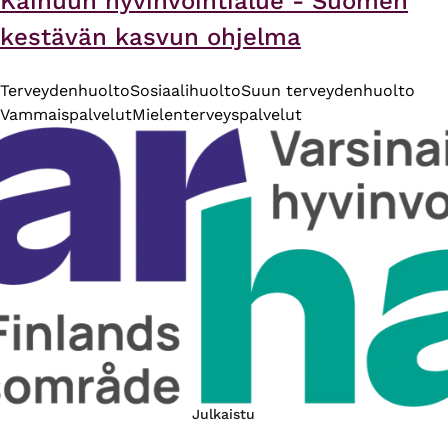
Kainuun hyvinvointialue - Suomen
kestävän kasvun ohjelma
Terveydenhuolto
Sosiaalihuolto
Suun terveydenhuolto
Vammaispalvelut
Mielenterveyspalvelut
Julkaistu