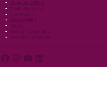
Footer
Tietoa Innokylästä
Ohjeita käyttäjille
Yhteystiedot
Tilaa uutiskirje
Palaute
Palvelun käyttöehdot
Saavutettavuusseloste