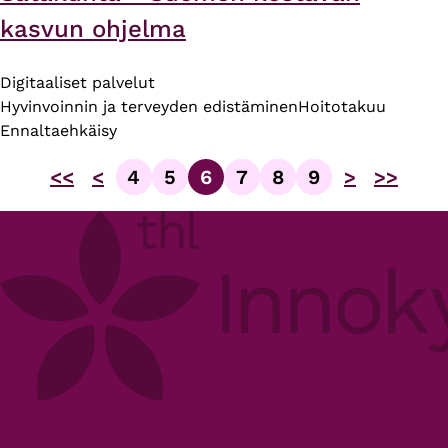
kasvun ohjelma
Digitaaliset palvelut
Hyvinvoinnin ja terveyden edistäminen
Hoitotakuu
Ennaltaehkäisy
<<
<
4
5
6
7
8
9
>
>>
Sivu
Sivu
Sivu
Sivu
Sivu
Sivu
Sivutus