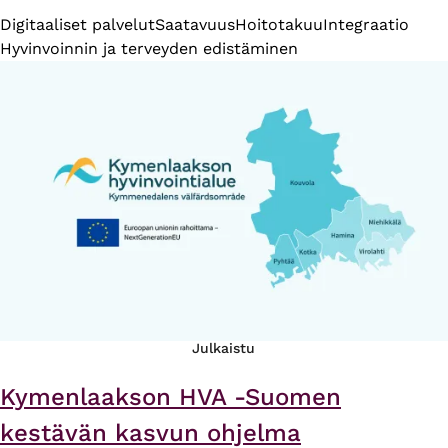
Digitaaliset palvelut
Saatavuus
Hoitotakuu
Integraatio
Hyvinvoinnin ja terveyden edistäminen
Julkaistu
Kymenlaakson HVA -Suomen
kestävän kasvun ohjelma