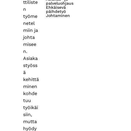
ttiliste
palveluohjaus
Ehkäisevä
n
päihdetyö
Johtaminen
työme
netel
miin ja
johta
misee
n.
Asiaka
styöss
ä
kehittä
minen
kohde
tuu
työikäi
siin,
mutta
hyödy