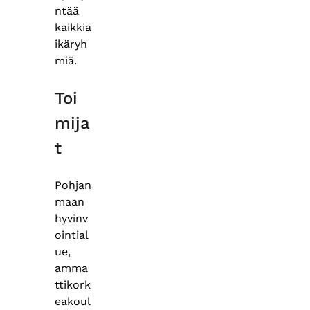
ntää
kaikkia
ikäryh
miä.
Toi
mija
t
Pohjan
maan
hyvinv
ointial
ue,
amma
ttikork
eakoul