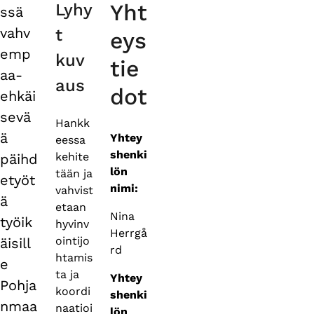
Yht
Lyhy
ssä
tabs
vahv
t
eys
emp
kuv
tie
aa-
aus
dot
ehkäi
sevä
Hankk
ä
Yhtey
eessa
shenki
kehite
päihd
lön
tään ja
etyöt
nimi:
vahvist
ä
etaan
Nina
työik
hyvinv
Herrgå
ointijo
äisill
rd
htamis
e
ta ja
Yhtey
Pohja
koordi
shenki
nmaa
naatioi
lön