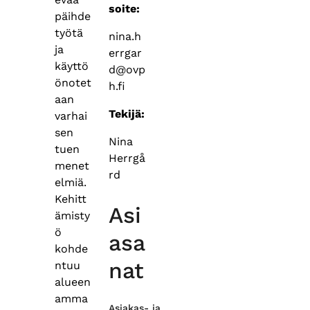
soite:
päihde
työtä
nina.h
ja
errgar
käyttö
d@ovp
önotet
h.fi
aan
Tekijä:
varhai
sen
Nina
tuen
Herrgå
menet
rd
elmiä.
Kehitt
Asi
ämisty
ö
asa
kohde
nat
ntuu
alueen
amma
Asiakas- ja