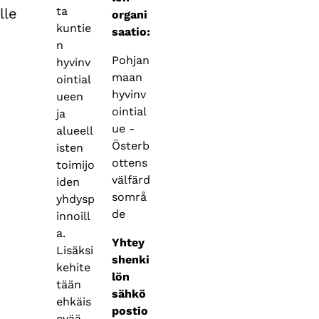
ta
lle
organi
kuntie
saatio:
n
Pohjan
hyvinv
maan
ointial
hyvinv
ueen
ointial
ja
ue -
alueell
Österb
isten
ottens
toimijo
välfärd
iden
sområ
yhdysp
de
innoill
a.
Yhtey
Lisäksi
shenki
kehite
lön
tään
sähkö
ehkäis
postio
evää