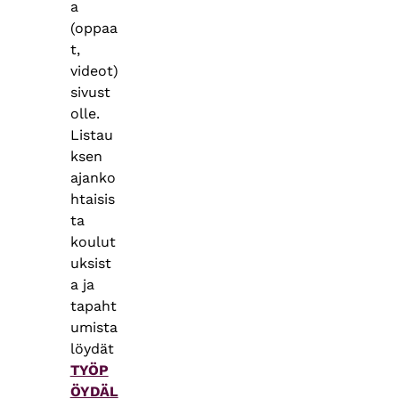
a
(oppaa
t,
videot)
sivust
olle.
Listau
ksen
ajanko
htaisis
ta
koulut
uksist
a ja
tapaht
umista
löydät
TYÖP
ÖYDÄL