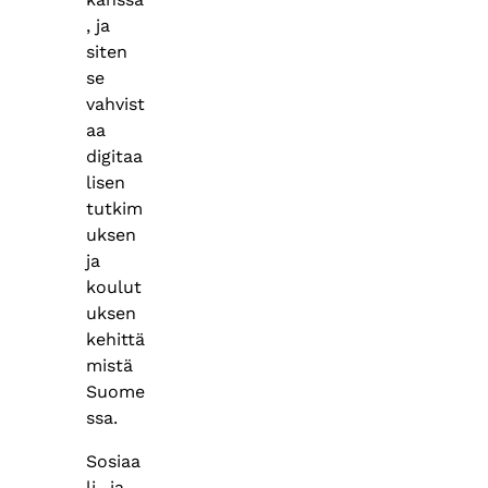
, ja
siten
se
vahvist
aa
digitaa
lisen
tutkim
uksen
ja
koulut
uksen
kehittä
mistä
Suome
ssa.​
Sosiaa
li- ja