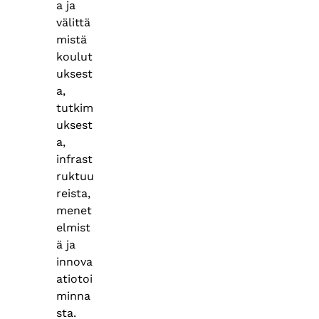
a ja
välittä
mistä
koulut
uksest
a,
tutkim
uksest
a,
infrast
ruktuu
reista,
menet
elmist
ä ja
innova
atiotoi
minna
sta. ​