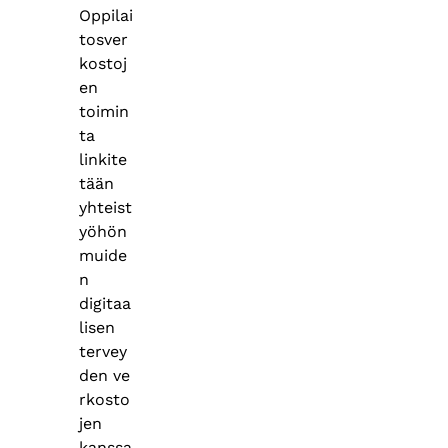
Oppilai
tosver
kostoj
en
toimin
ta
linkite
tään
yhteist
yöhön
muide
n
digitaa
lisen
tervey
den ve
rkosto
jen
kanssa