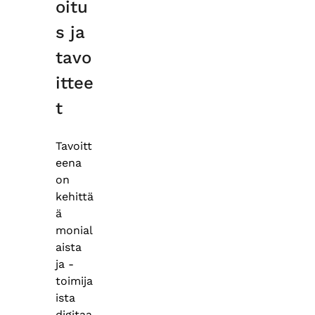
oitu
s ja
tavo
ittee
t
Tavoitt
eena
on
kehittä
ä
monial
aista
ja -
toimija
ista
digitaa