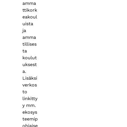
amma
ttikork
eakoul
uista
ja
amma
tillises
ta
koulut
uksest
a.
Lisäksi
verkos
to
linkitty
y mm.
ekosys
teemip
ohjaise