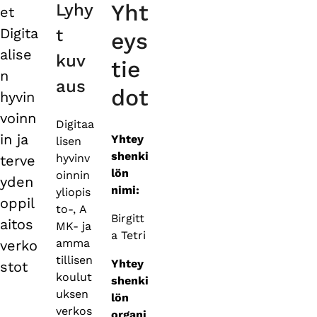
Yht
Lyhy
et
tabs
Digita
t
eys
alise
kuv
tie
n
aus
dot
hyvin
voinn
Digitaa
in ja
Yhtey
lisen
shenki
hyvinv
terve
lön
oinnin
yden
nimi:
yliopis
oppil
to-, A
Birgitt
aitos
MK- ja
a Tetri
amma
verko
tillisen
Yhtey
stot
koulut
shenki
uksen
lön
verkos
organi