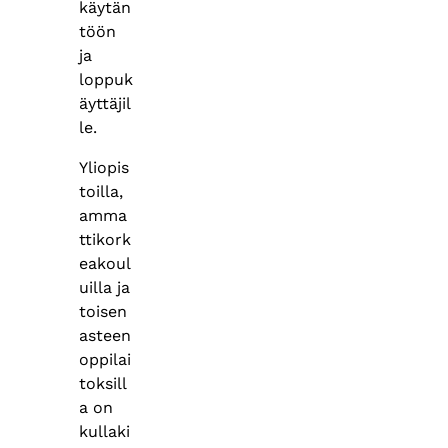
käytän
töön
ja
loppuk
äyttäjil
le.
Yliopis
toilla,
amma
ttikork
eakoul
uilla ja
toisen
asteen
oppilai
toksill
a on
kullaki