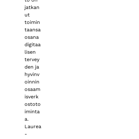
jatkan
ut
toimin
taansa
osana
digitaa
lisen
tervey
den ja
hyvinv
oinnin
osaam
isverk
ostoto
iminta
a.
Laurea
-