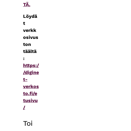
TÄ.
Löydä
t
verkk
osivus
ton
täältä
:
https:/
/digine
t-
verkos
to.fi/e
tusivu
/
Toi