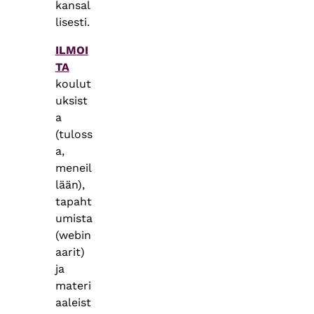
kansal
lisesti.
ILMOI
TA
koulut
uksist
a
(tuloss
a,
meneil
lään),
tapaht
umista
(webin
aarit)
ja
materi
aaleist