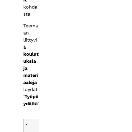
kohda
sta.
Teema
an
liittyvi
ä
koulut
uksia
ja
materi
aaleja
löydät
'
Työpö
ydältä
'
.