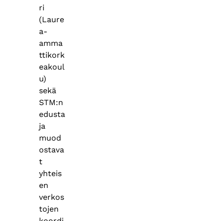
ri
(Laure
a-
amma
ttikork
eakoul
u)
sekä
STM:n
edusta
ja
muod
ostava
t
yhteis
en
verkos
tojen
koordi