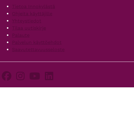
Footer
Tietoa Innokylästä
Ohjeita käyttäjille
Yhteystiedot
Tilaa uutiskirje
Palaute
Palvelun käyttöehdot
Saavutettavuusseloste