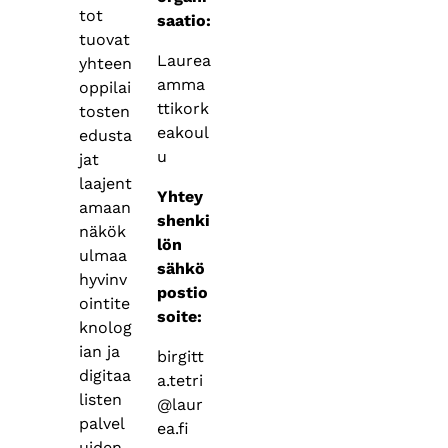
tot
saatio:
tuovat
Laurea
yhteen
amma
oppilai
ttikork
tosten
eakoul
edusta
u
jat
laajent
Yhtey
amaan
shenki
näkök
lön
ulmaa
sähkö
hyvinv
postio
ointite
soite:
knolog
ian ja
birgitt
digitaa
a.tetri
listen
@laur
palvel
ea.fi
uiden