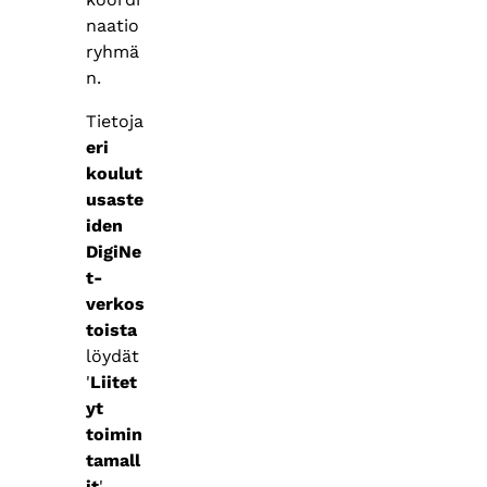
naatio
ryhmä
n.
Tietoja
eri
koulut
usaste
iden
DigiNe
t-
verkos
toista
löydät
'
Liitet
yt
toimin
tamall
it
'