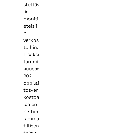
stettäv
iin
moniti
eteisii
n
verkos
toihin.
Lisäksi
tammi
kuussa
2021
oppilai
tosver
kostoa
laajen
nettiin
amma
tillisen
toisen