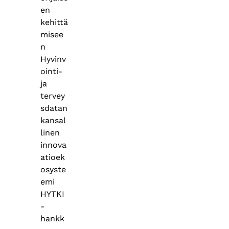
en
kehittä
misee
n
Hyvinv
ointi-
ja
tervey
sdatan
kansal
linen
innova
atioek
osyste
emi
HYTKI
-
hankk