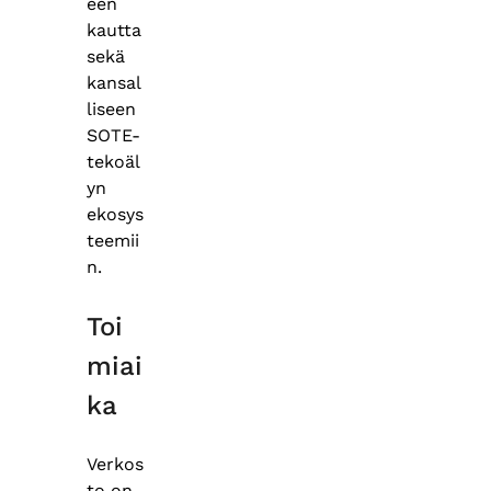
een
kautta
sekä
kansal
liseen
SOTE-
tekoäl
yn
ekosys
teemii
n.
Toi
miai
ka
Verkos
to on