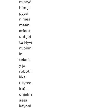
mistyö
hön ja
pyysi
nimeä
mään
asiant
untijoi
ta Hyvi
nvoinn
in
tekoäl
y ja
robotii
kka
(Hytea
iro) -
ohjelm
assa
käynni