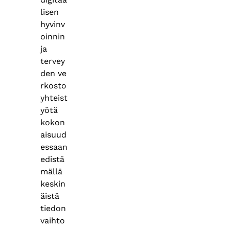
lisen
hyvinv
oinnin
ja
tervey
den ve
rkosto
yhteist
yötä
kokon
aisuud
essaan
edistä
mällä
keskin
äistä
tiedon
vaihto