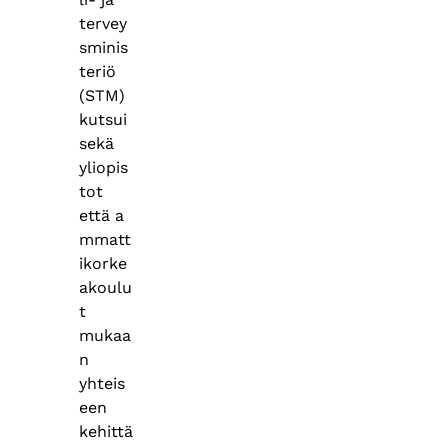
tervey
sminis
teriö
(STM)
kutsui
sekä
yliopis
tot
että a
mmatt
ikorke
akoulu
t
mukaa
n
yhteis
een
kehittä