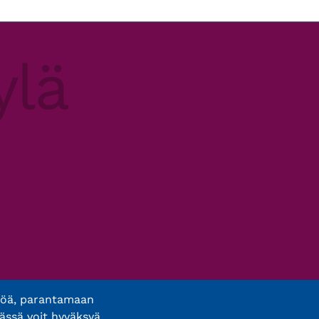
töä, parantamaan
ässä voit hyväksyä