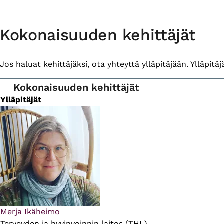
Primary
Kokonaisuuden kehittäjät
tabs
Jos haluat kehittäjäksi, ota yhteyttä ylläpitäjään. Ylläpitäjä 
Kokonaisuuden kehittäjät
Ylläpitäjät
Merja Ikäheimo
Terveyden ja hyvinvoinnin laitos (THL)