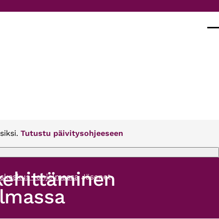
Val
siksi.
Tutustu päivitysohjeeseen
kehittäminen
yskeskus -ohjelmassa
Jäsenet
elmassa