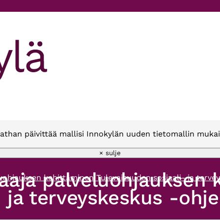
athan päivittää mallisi Innokylän uuden tietomallin mukai
× sulje
aaja palveluohjauksen 
uohjauksen kehittäminen Tulevaisuuden sosiaali- ja terve
- ja terveyskeskus -ohj