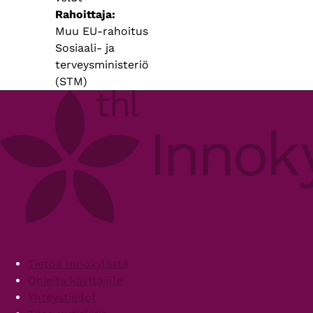
Rahoittaja
Muu EU-rahoitus
Sosiaali- ja
terveysministeriö
(STM)
Footer
Tietoa Innokylästä
Ohjeita käyttäjille
Yhteystiedot