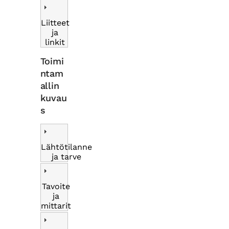
Liitteet
ja
linkit
Toimi
ntam
allin
kuvau
s
Lähtötilanne
ja tarve
Tavoite
ja
mittarit