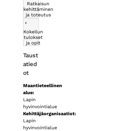
Ratkaisun
kehittäminen
ja toteutus
Kokeilun
tulokset
ja opit
Taust
atied
ot
Maantieteellinen
alue
Lapin
hyvinvointialue
Kehittäjäorganisaatiot
Lapin
hyvinvointialue