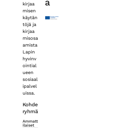
a
kirjaa
misen
käytän
töjä ja
kirjaa
misosa
amista
Lapin
hyvinv
ointial
ueen
sosiaal
ipalvel
uissa.
Kohde
ryhmä
Ammatt
ilaiset