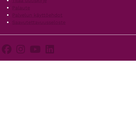
Tilaa uutiskirje
Palaute
Palvelun käyttöehdot
Saavutettavuusseloste