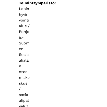
Toimintaympäristö
Lapin
hyvin
vointi
alue /
Pohjo
is-
Suom
en
Sosia
aliala
n
osaa
miske
skus
/
sosia
alipal
velut