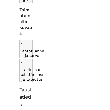
linkit
Toimi
ntam
allin
kuvau
s
Lähtötilanne
ja tarve
Ratkaisun
kehittäminen
ja toteutus
Taust
atied
ot