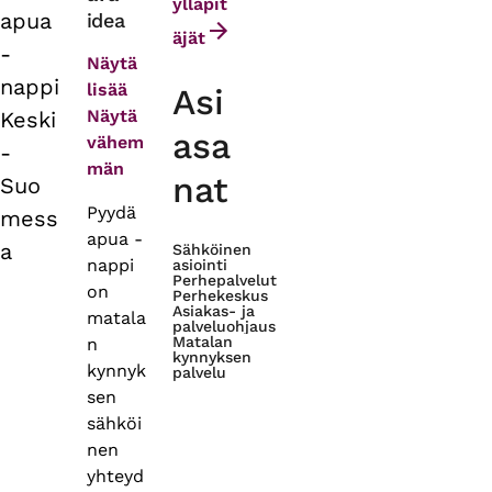
tabs
ylläpit
apua
idea
äjät
-
Näytä
nappi
lisää
Asi
Näytä
Keski
asa
vähem
-
män
nat
Suo
Pyydä
mess
apua -
a
Sähköinen
nappi
asiointi
Perhepalvelut
on
Perhekeskus
Asiakas- ja
matala
palveluohjaus
Matalan
n
kynnyksen
kynnyk
palvelu
sen
sähköi
nen
yhteyd