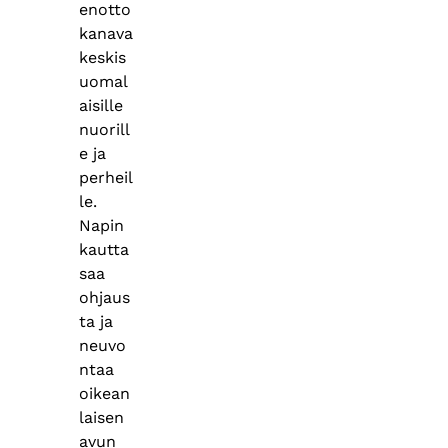
enotto
kanava
keskis
uomal
aisille
nuorill
e ja
perheil
le.
Napin
kautta
saa
ohjaus
ta ja
neuvo
ntaa
oikean
laisen
avun