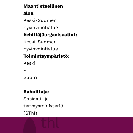
Maantieteellinen
alue
Keski-Suomen
hyvinvointialue
Kehittäjäorganisaatiot
Keski-Suomen
hyvinvointialue
Toimintaympäristö
Keski
-
Suom
i
Rahoittaja
Sosiaali- ja
terveysministeriö
(STM)