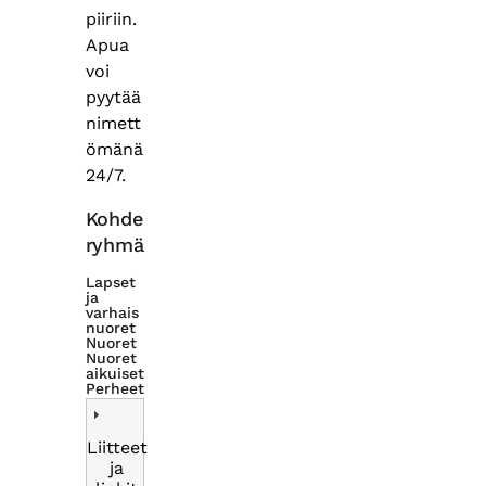
piiriin.
Apua
voi
pyytää
nimett
ömänä
24/7.
Kohde
ryhmä
Lapset
ja
varhais
nuoret
Nuoret
Nuoret
aikuiset
Perheet
Liitteet
ja