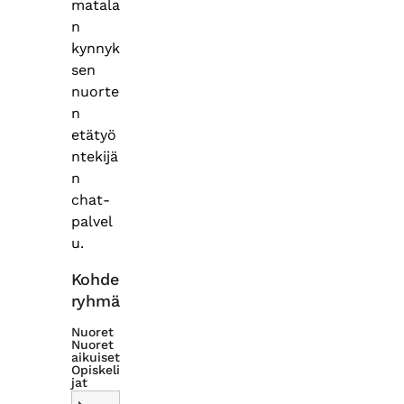
matala
n
kynnyk
sen
nuorte
n
etätyö
ntekijä
n
chat-
palvel
u.
Kohde
ryhmä
Nuoret
Nuoret
aikuiset
Opiskeli
jat