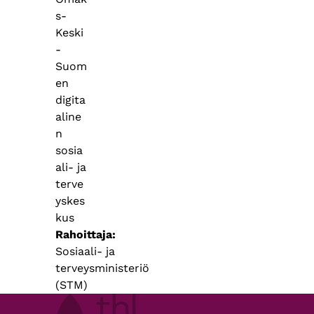
s-
Keski
-
Suom
en
digita
aline
n
sosia
ali- ja
terve
yskes
kus
Rahoittaja
Sosiaali- ja
terveysministeriö
(STM)