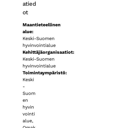
atied
ot
Maantieteellinen
alue
Keski-Suomen
hyvinvointialue
Kehittäjäorganisaatiot
Keski-Suomen
hyvinvointialue
Toimintaympäristö
Keski
-
Suom
en
hyvin
vointi
alue,
Omak