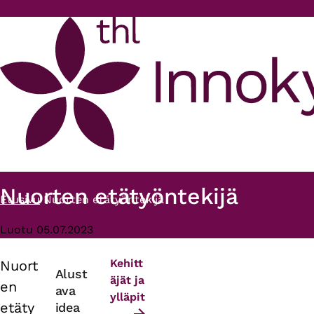
Hyppää pääsisältöön
Nuorten etätyöntekijä
Etusivu
Nuorten etätyöntekijä
Murupolku
Luotu 05.07.2023
Kehitt
Nuort
Primary
Alust
äjät ja
en
ava
tabs
ylläpit
etäty
idea