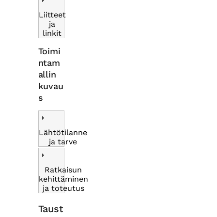
Liitteet
ja
linkit
Toimi
ntam
allin
kuvau
s
Lähtötilanne
ja tarve
Ratkaisun
kehittäminen
ja toteutus
Taust