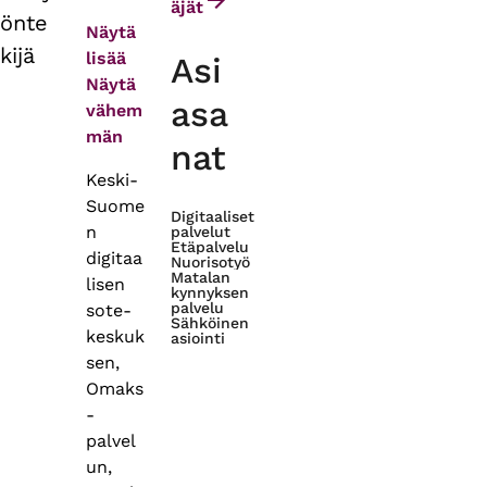
äjät
önte
Näytä
kijä
lisää
Asi
Näytä
asa
vähem
män
nat
Keski-
Suome
Digitaaliset
n
palvelut
Etäpalvelu
digitaa
Nuorisotyö
Matalan
lisen
kynnyksen
palvelu
sote-
Sähköinen
keskuk
asiointi
sen,
Omaks
-
palvel
un,