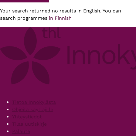
Your search returned no results in English. You can
search programmes
in Finnish
Footer
Tietoa Innokylästä
Ohjeita käyttäjille
Yhteystiedot
Tilaa uutiskirje
Palaute