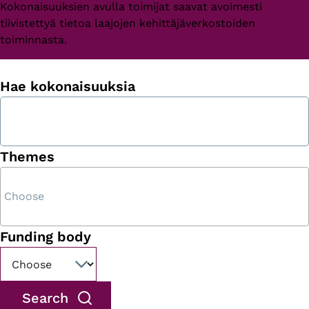
Kokonaisuuksien avulla toimijat saavat avoimesti
tiivistettyä tietoa laajojen kehittäjäverkostoiden
toiminnasta.
Hae kokonaisuuksia
Themes
Funding body