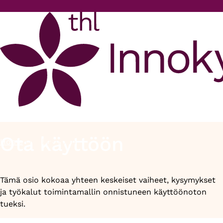
Skip to main content
Ota käyttöön
Home
Ota käyttöön
Breadcrumb
Tämä osio kokoaa yhteen keskeiset vaiheet, kysymykset
ja työkalut toimintamallin onnistuneen käyttöönoton
tueksi.