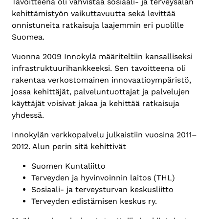
Tavoitteena oli vahvistaa sosiaali- ja terveysalan
kehittämistyön vaikuttavuutta sekä levittää
onnistuneita ratkaisuja laajemmin eri puolille
Suomea.
Vuonna 2009 Innokylä määriteltiin kansalliseksi
infrastruktuurihankkeeksi. Sen tavoitteena oli
rakentaa verkostomainen innovaatioympäristö,
jossa kehittäjät, palveluntuottajat ja palvelujen
käyttäjät voisivat jakaa ja kehittää ratkaisuja
yhdessä.
Innokylän verkkopalvelu julkaistiin vuosina 2011–
2012. Alun perin sitä kehittivät
Suomen Kuntaliitto
Terveyden ja hyvinvoinnin laitos (THL)
Sosiaali- ja terveysturvan keskusliitto
Terveyden edistämisen keskus ry.