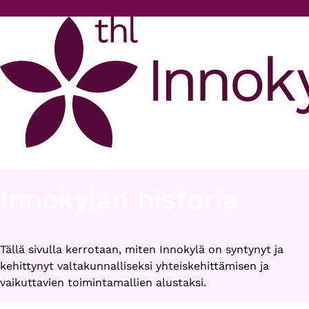
Skip to main content
Innokylän historia
Home
Innokylän historia
Breadcrumb
Tällä sivulla kerrotaan, miten Innokylä on syntynyt ja
kehittynyt valtakunnalliseksi yhteiskehittämisen ja
vaikuttavien toimintamallien alustaksi.