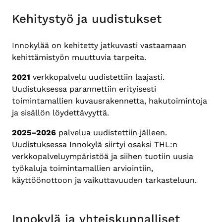
Kehitystyö ja uudistukset
Innokylää on kehitetty jatkuvasti vastaamaan
kehittämistyön muuttuvia tarpeita.
2021
verkkopalvelu uudistettiin laajasti.
Uudistuksessa parannettiin erityisesti
toimintamallien kuvausrakennetta, hakutoimintoja
ja sisällön löydettävyyttä.
2025–2026
palvelua uudistettiin jälleen.
Uudistuksessa Innokylä siirtyi osaksi THL:n
verkkopalveluympäristöä ja siihen tuotiin uusia
työkaluja toimintamallien arviointiin,
käyttöönottoon ja vaikuttavuuden tarkasteluun.
Innokylä ja yhteiskunnalliset