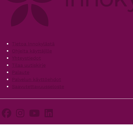
Footer
Tietoa Innokylästä
Ohjeita käyttäjille
Yhteystiedot
Tilaa uutiskirje
Palaute
Palvelun käyttöehdot
Saavutettavuusseloste