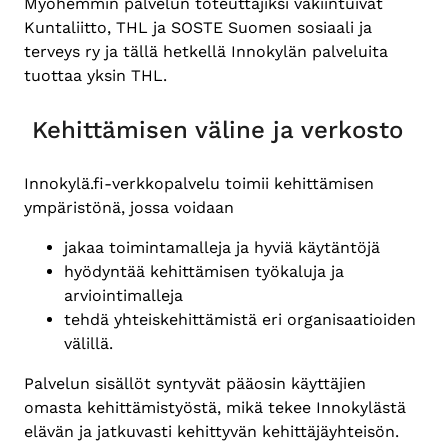
Myöhemmin palvelun toteuttajiksi vakiintuivat
Kuntaliitto, THL ja SOSTE Suomen sosiaali ja
terveys ry ja tällä hetkellä Innokylän palveluita
tuottaa yksin THL.
Kehittämisen väline ja verkosto
Innokylä.fi-verkkopalvelu toimii kehittämisen
ympäristönä, jossa voidaan
jakaa toimintamalleja ja hyviä käytäntöjä
hyödyntää kehittämisen työkaluja ja
arviointimalleja
tehdä yhteiskehittämistä eri organisaatioiden
välillä.
Palvelun sisällöt syntyvät pääosin käyttäjien
omasta kehittämistyöstä, mikä tekee Innokylästä
elävän ja jatkuvasti kehittyvän kehittäjäyhteisön.