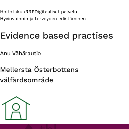
Hoitotakuu
RRP
Digitaaliset palvelut
Hyvinvoinnin ja terveyden edistäminen
Evidence based practises
Anu Vähärautio
Organisation
Mellersta Österbottens
välfärdsområde