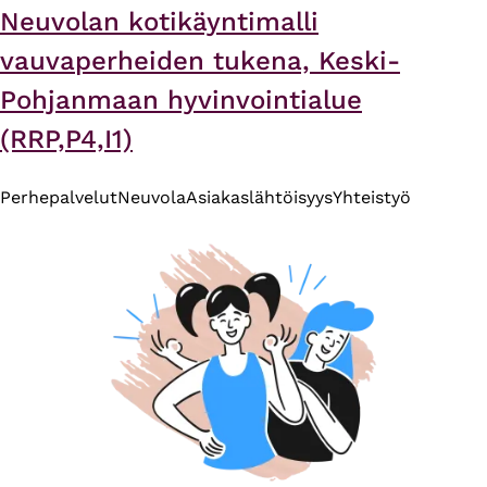
Neuvolan kotikäyntimalli
vauvaperheiden tukena, Keski-
Pohjanmaan hyvinvointialue
(RRP,P4,I1)
Perhepalvelut
Neuvola
Asiakaslähtöisyys
Yhteistyö