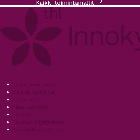
Kaikki toimintamallit
Footer
Tietoa Innokylästä
Ohjeita käyttäjille
Yhteystiedot
Tilaa uutiskirje
Palaute
Palvelun käyttöehdot
Saavutettavuusseloste