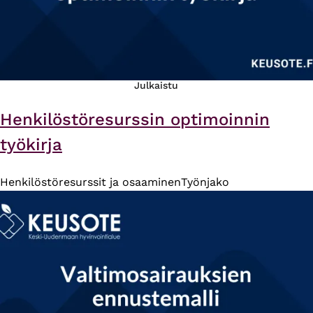
Julkaistu
Henkilöstöresurssin optimoinnin
työkirja
Henkilöstöresurssit ja osaaminen
Työnjako