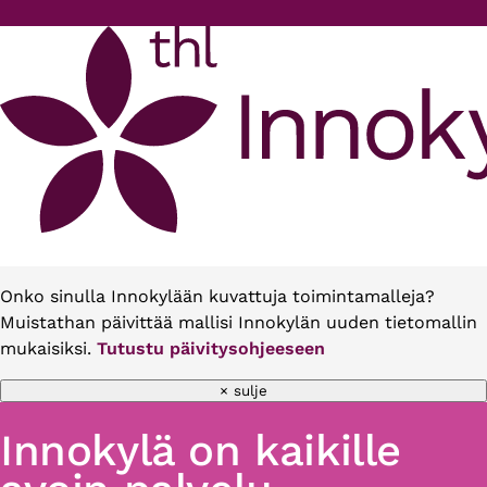
Hyppää pääsisältöön
Onko sinulla Innokylään kuvattuja toimintamalleja?
Muistathan päivittää mallisi Innokylän uuden tietomallin
mukaisiksi.
Tutustu päivitysohjeeseen
× sulje
Innokylä on kaikille