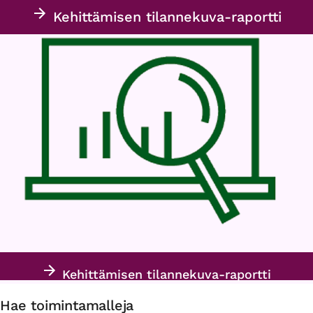
Kehittämisen tilannekuva-raportti
Kehittämisen tilannekuva-raportti
Hae toimintamalleja