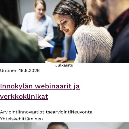
Julkaistu
Uutinen
16.6.2026
Innokylän webinaarit ja
verkkoklinikat
Arviointi
Innovaatiot
Itsearviointi
Neuvonta
Yhteiskehittäminen