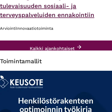
tulevaisuuden sosiaali- ja
terveyspalveluiden ennakointiin
Arviointi
Innovaatiotoiminta
Kaikki ajankohtaiset
Toimintamallit