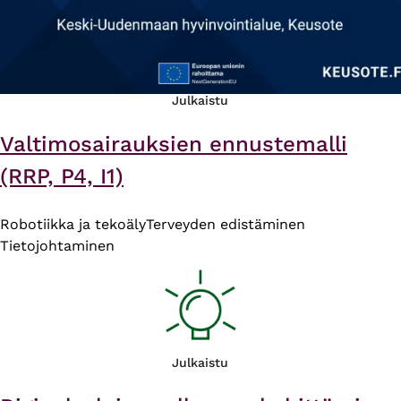
Julkaistu
Valtimosairauksien ennustemalli
(RRP, P4, I1)
Robotiikka ja tekoäly
Terveyden edistäminen
Tietojohtaminen
Julkaistu