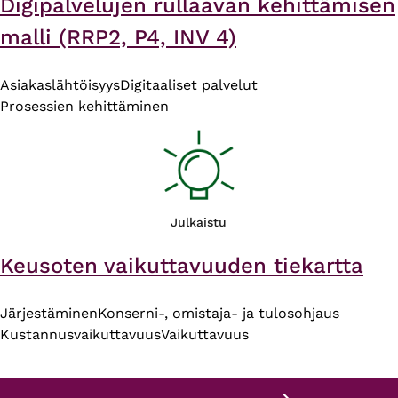
Digipalvelujen rullaavan kehittämisen
malli (RRP2, P4, INV 4)
Asiakaslähtöisyys
Digitaaliset palvelut
Prosessien kehittäminen
Julkaistu
Keusoten vaikuttavuuden tiekartta
Järjestäminen
Konserni-, omistaja- ja tulosohjaus
Kustannusvaikuttavuus
Vaikuttavuus