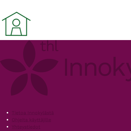
Footer
Tietoa Innokylästä
Ohjeita käyttäjille
Yhteystiedot