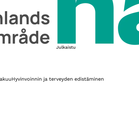
Julkaistu
takuu
Hyvinvoinnin ja terveyden edistäminen