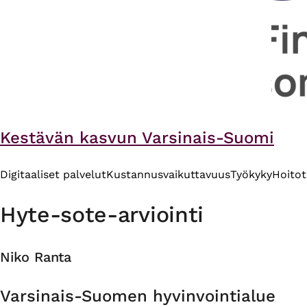
Kestävän kasvun Varsinais-Suomi
Digitaaliset palvelut
Kustannusvaikuttavuus
Työkyky
Hoito
Hyte-sote-arviointi
Niko Ranta
Organisaatio
Varsinais-Suomen hyvinvointialue