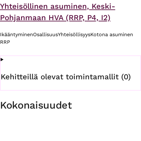
Yhteisöllinen asuminen, Keski-
Pohjanmaan HVA (RRP, P4, I2)
Ikääntyminen
Osallisuus
Yhteisöllisyys
Kotona asuminen
RRP
Kehitteillä olevat toimintamallit (0)
Kokonaisuudet