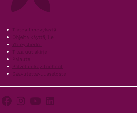
Footer
Tietoa Innokylästä
Ohjeita käyttäjille
Yhteystiedot
Tilaa uutiskirje
Palaute
Palvelun käyttöehdot
Saavutettavuusseloste