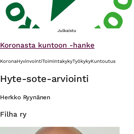
Julkaistu
Koronasta kuntoon -hanke
Korona
Hyvinvointi
Toimintakyky
Työkyky
Kuntoutus
Hyte-sote-arviointi
Herkko Ryynänen
Organisaatio
Filha ry