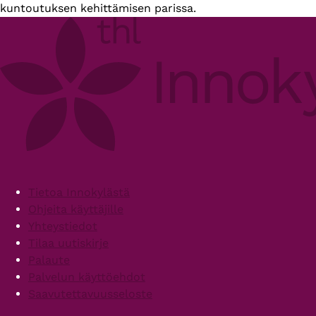
kuntoutuksen kehittämisen parissa.
Footer
Tietoa Innokylästä
Ohjeita käyttäjille
Yhteystiedot
Tilaa uutiskirje
Palaute
Palvelun käyttöehdot
Saavutettavuusseloste