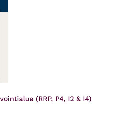
ointialue (RRP, P4, I2 & I4)