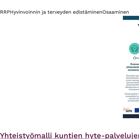
RRP
Hyvinvoinnin ja terveyden edistäminen
Osaaminen
Yhteistyömalli kuntien hyte-palveluje