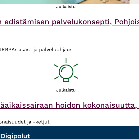
Julkaistu
 edistämisen palvelukonsepti, Pohjois
t
RRP
Asiakas- ja palveluohjaus
Julkaistu
äaikaissairaan hoidon kokonaisuutta, P
naisuudet ja -ketjut