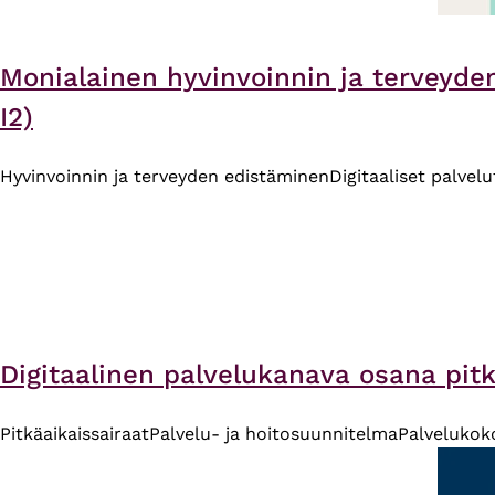
Monialainen hyvinvoinnin ja terveyden
I2)
Hyvinvoinnin ja terveyden edistäminen
Digitaaliset palvelu
Digitaalinen palvelukanava osana pitk
Pitkäaikaissairaat
Palvelu- ja hoitosuunnitelma
Palvelukoko