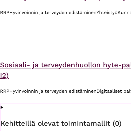
RRP
Hyvinvoinnin ja terveyden edistäminen
Yhteistyö
Kunn
Sosiaali- ja terveydenhuollon hyte-pa
I2)
RRP
Hyvinvoinnin ja terveyden edistäminen
Digitaaliset pa
Kehitteillä olevat toimintamallit (0)