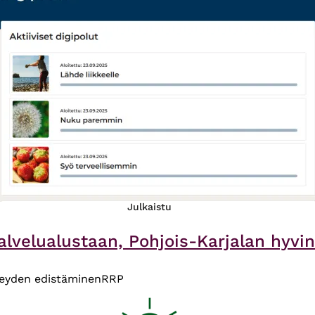
Julkaistu
alvelualustaan, Pohjois-Karjalan hyvinv
veyden edistäminen
RRP