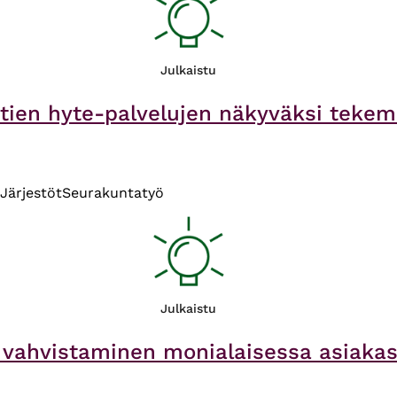
Julkaistu
ntien hyte-palvelujen näkyväksi tekem
Järjestöt
Seurakuntatyö
Julkaistu
vahvistaminen monialaisessa asiakas-