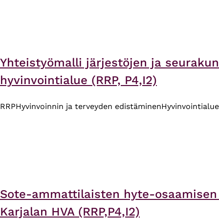
Yhteistyömalli järjestöjen ja seuraku
hyvinvointialue (RRP, P4,I2)
RRP
Hyvinvoinnin ja terveyden edistäminen
Hyvinvointialue
Sote-ammattilaisten hyte-osaamisen 
Karjalan HVA (RRP,P4,I2)