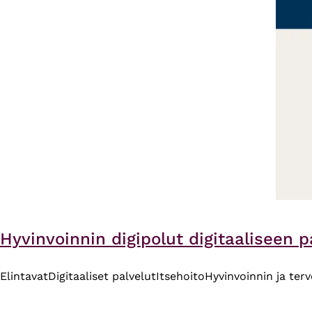
Hyvinvoinnin digipolut digitaaliseen p
Elintavat
Digitaaliset palvelut
Itsehoito
Hyvinvoinnin ja ter