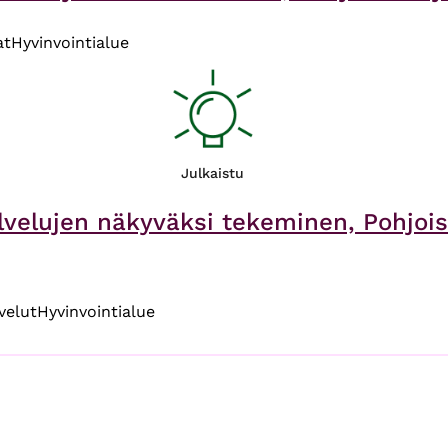
at
Hyvinvointialue
Julkaistu
lvelujen näkyväksi tekeminen, Pohjois
lvelut
Hyvinvointialue