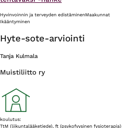
Hyvinvoinnin ja terveyden edistäminen
Maakunnat
Ikääntyminen
Hyte-sote-arviointi
Tanja Kulmala
Organisaatio
Muistiliitto ry
Esittelyteksti
koulutus:
TtM (liikuntalääketiede), ft (psykofyysinen fysioterapia)