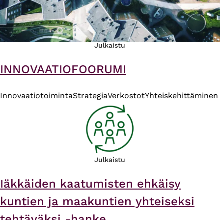
Julkaistu
INNOVAATIOFOORUMI
Innovaatiotoiminta
Strategia
Verkostot
Yhteiskehittäminen
Julkaistu
Iäkkäiden kaatumisten ehkäisy
kuntien ja maakuntien yhteiseksi
tehtäväksi -hanke