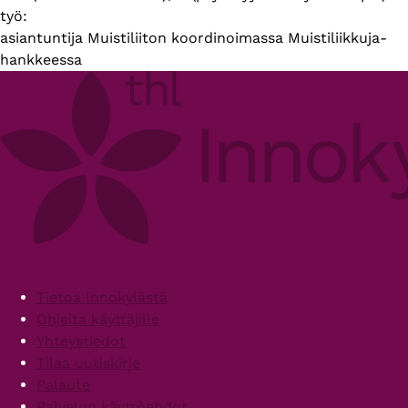
työ:
asiantuntija Muistiliiton koordinoimassa Muistiliikkuja-
hankkeessa
Footer
Tietoa Innokylästä
Ohjeita käyttäjille
Yhteystiedot
Tilaa uutiskirje
Palaute
Palvelun käyttöehdot