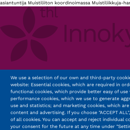
asiantuntija Muistiliiton koordinoimassa Muistiliikkuja-h
We use a selection of our own and third-party cookie
Footer
Ohjeita käyttäjille
website: Essential cookies, which are required in ord
Yhteystiedot
functional cookies, which provide better easy of use
Tilaa uutiskirje
performance cookies, which we use to generate agg
Palaute
use and statistics; and marketing cookies, which are
Palvelun käyttöehdot
content and advertising. If you choose "ACCEPT ALL"
Saavutettavuusseloste
of all cookies. You can accept and reject individual 
your consent for the future at any time under "Settin