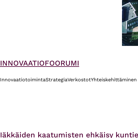
INNOVAATIOFOORUMI
Innovaatiotoiminta
Strategia
Verkostot
Yhteiskehittäminen
Iäkkäiden kaatumisten ehkäisy kuntie