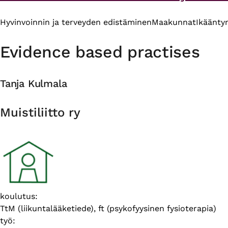
Hyvinvoinnin ja terveyden edistäminen
Maakunnat
Ikäänty
Evidence based practises
Tanja Kulmala
Organisation
Muistiliitto ry
Introduction
koulutus:
TtM (liikuntalääketiede), ft (psykofyysinen fysioterapia)
työ: