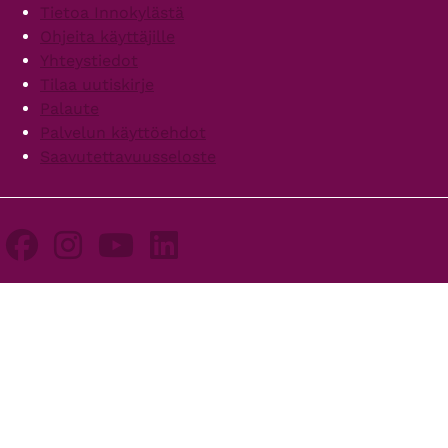
Footer
Tietoa Innokylästä
Ohjeita käyttäjille
Yhteystiedot
Tilaa uutiskirje
Palaute
Palvelun käyttöehdot
Saavutettavuusseloste