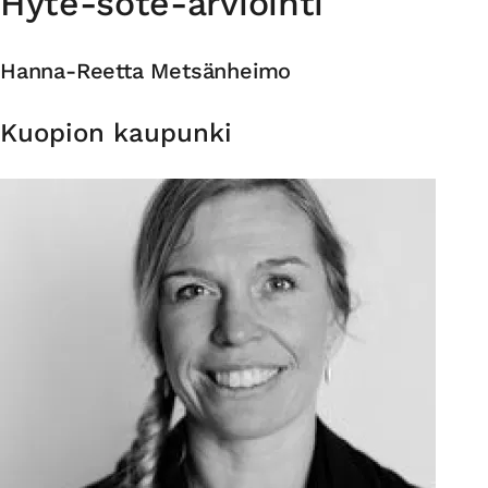
Hyte-sote-arviointi
Hanna-Reetta Metsänheimo
Organisaatio
Kuopion kaupunki