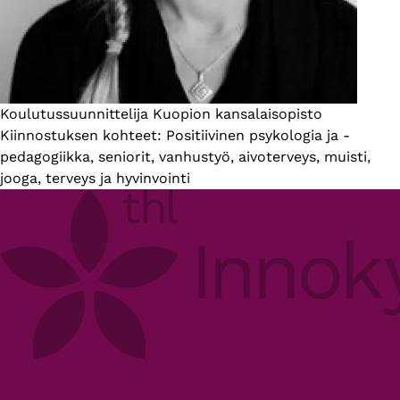
Esittelyteksti
Koulutussuunnittelija Kuopion kansalaisopisto
Kiinnostuksen kohteet: Positiivinen psykologia ja -
pedagogiikka, seniorit, vanhustyö, aivoterveys, muisti,
jooga, terveys ja hyvinvointi