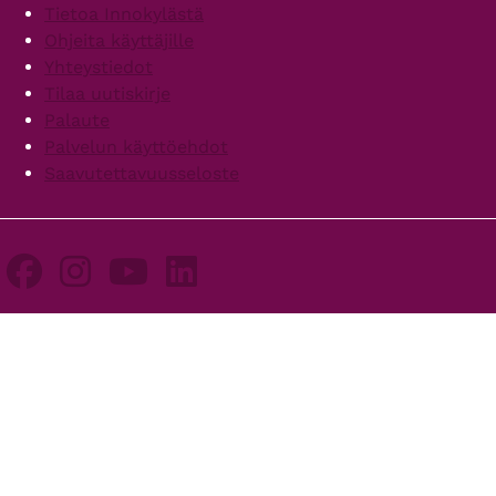
Footer
Tietoa Innokylästä
Ohjeita käyttäjille
Yhteystiedot
Tilaa uutiskirje
Palaute
Palvelun käyttöehdot
Saavutettavuusseloste