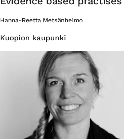
Evidence based practises
Hanna-Reetta Metsänheimo
Organisation
Kuopion kaupunki