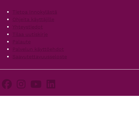
Footer
Tietoa Innokylästä
Ohjeita käyttäjille
Yhteystiedot
Tilaa uutiskirje
Palaute
Palvelun käyttöehdot
Saavutettavuusseloste