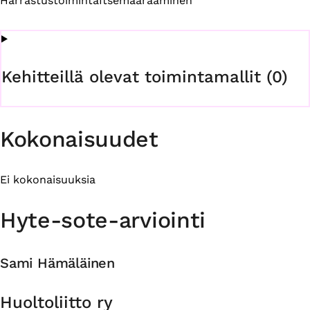
Harrastustoiminta
Itsemäärääminen
Kehitteillä olevat toimintamallit (0)
Kokonaisuudet
Ei kokonaisuuksia
Hyte-sote-arviointi
Sami Hämäläinen
Organisaatio
Huoltoliitto ry