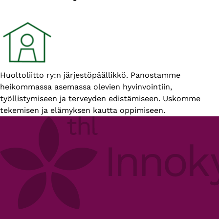
Esittelyteksti
Huoltoliitto ry:n järjestöpäällikkö. Panostamme
heikommassa asemassa olevien hyvinvointiin,
työllistymiseen ja terveyden edistämiseen. Uskomme
tekemisen ja elämyksen kautta oppimiseen.