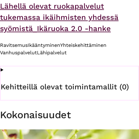
Lähellä olevat ruokapalvelut
tukemassa ikäihmisten yhdessä
syömistä_Ikäruoka 2.0 -hanke
Ravitsemus
Ikääntyminen
Yhteiskehittäminen
Vanhuspalvelut
Lähipalvelut
Kehitteillä olevat toimintamallit (0)
Kokonaisuudet