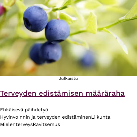
Julkaistu
Terveyden edistämisen määräraha
Ehkäisevä päihdetyö
Hyvinvoinnin ja terveyden edistäminen
Liikunta
Mielenterveys
Ravitsemus