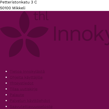
Petteristonkatu 3 C
50100 Mikkeli
Footer
Tietoa Innokylästä
Ohjeita käyttäjille
Yhteystiedot
Tilaa uutiskirje
Palaute
Palvelun käyttöehdot
Saavutettavuusseloste