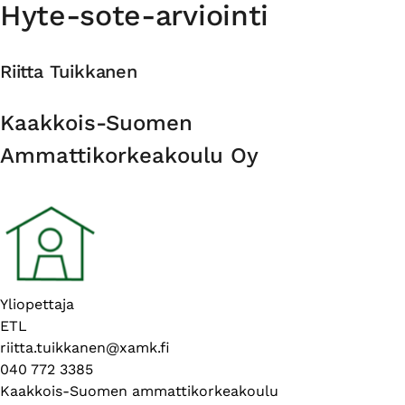
Hyte-sote-arviointi
Riitta Tuikkanen
Organisaatio
Kaakkois-Suomen
Ammattikorkeakoulu Oy
Esittelyteksti
Yliopettaja
ETL
riitta.tuikkanen@xamk.fi
040 772 3385
Kaakkois-Suomen ammattikorkeakoulu